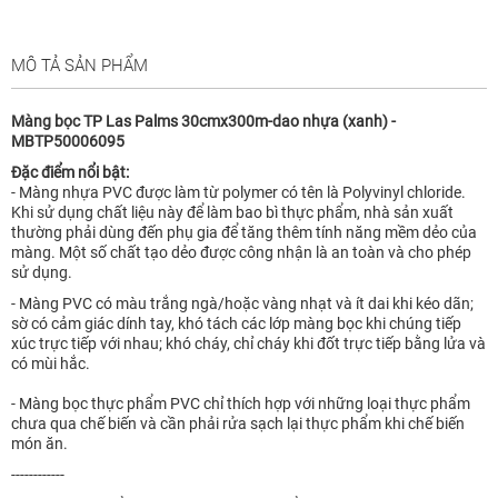
MÔ TẢ SẢN PHẨM
Màng bọc TP Las Palms 30cmx300m-dao nhựa (xanh) -
MBTP50006095
Đặc điểm nổi bật:
- Màng nhựa PVC được làm từ polymer có tên là Polyvinyl chloride.
Khi sử dụng chất liệu này để làm bao bì thực phẩm, nhà sản xuất
thường phải dùng đến phụ gia để tăng thêm tính năng mềm dẻo của
màng. Một số chất tạo dẻo được công nhận là an toàn và cho phép
sử dụng.
- Màng PVC có màu trắng ngà/hoặc vàng nhạt và ít dai khi kéo dãn;
sờ có cảm giác dính tay, khó tách các lớp màng bọc khi chúng tiếp
xúc trực tiếp với nhau; khó cháy, chỉ cháy khi đốt trực tiếp bằng lửa và
có mùi hắc.
- Màng bọc thực phẩm PVC chỉ thích hợp với những loại thực phẩm
chưa qua chế biến và cần phải rửa sạch lại thực phẩm khi chế biến
món ăn.
------------