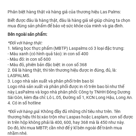
Phân biệt hàng thật và hàng giả của thương hiệu Las Palms:
Biết được đâu là hàng thật, đâu là hàng giả sẽ giúp chúng ta chọn
mua đúng sản phẩm để bảo vệ sức khỏe của mình và gia đình.
Bên ngoài sản phẩm:
*Đối với hàng thật:
1. Màng bọc thực phẩm (MBTP) Laspalms có 3 loại đặc trưng:
- Màu xanh (có hình quả táo): in con số 400
- Màu đỏ: in con số 600
- Màu đỏ, phiên bản đặc biệt: in con số 368
2. Đã là hàng thật, thì tên thương hiệu được in đúng, đủ, là:
LASPALMS.
3. Logo nhà sản xuất và phân phối trên bao bì
Logo nhà sản xuất và phân phối được in rõ trên bao bì như thế
này.LasPalms và logo nhà phân phối: Công ty TNHH Đông Dương
Sài Gòn, kèm địa chỉ: Lô L.05, Đường số 1, KCN Long Hậu, Long An.
4. Có in số hotline
*Đối với hàng giả:
Không đầy đủ những chỉ tiêu như trên. Tên
thương hiệu thì bị xáo trộn như Laspas hoặc Lasplam, con số được
in trên hộp không phải là 400, 600, hay 368 mà là 450 như này.
Do đó, khi mua MBTP, cần nhớ để ý kĩ bên ngoài để tránh mua
nhầm nhé.