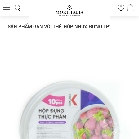
Toggle
0
navigation
SẢN PHẨM GÁN VỚI THẺ 'HỘP NHỰA ĐỰNG TP'