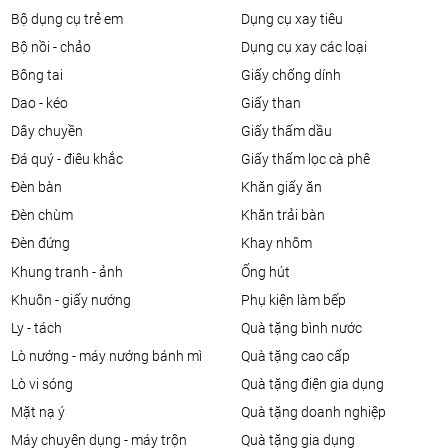
bộ dụng cụ trẻ em
dụng cụ xay tiêu
bộ nồi - chảo
dụng cụ xay các loại
bông tai
giấy chống dính
dao - kéo
giấy than
dây chuyền
giấy thấm dầu
đá quý - điêu khắc
giấy thấm lọc cà phê
đèn bàn
khăn giấy ăn
đèn chùm
khăn trải bàn
đèn đứng
khay nhôm
khung tranh - ảnh
ống hút
khuôn - giấy nướng
phụ kiện làm bếp
ly - tách
quà tặng bình nước
lò nướng - máy nướng bánh mì
quà tặng cao cấp
lò vi sóng
quà tặng điện gia dụng
mặt nạ ý
quà tặng doanh nghiệp
máy chuyên dụng - máy trộn
quà tặng gia dụng