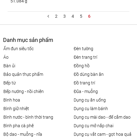
51.084 ₫
2
3
4
5
6
Danh mục sản phẩm
ấm đun siêu tốc
đèn tường
áo
đèn trang trí
bàn ủi
đồng hồ
bảo quản thực phẩm
đồ dùng bàn ăn
bếp từ
đồ trang trí
bếp nướng - nồi chiên
đũa - muỗng
bình hoa
dụng cụ ăn uống
bình giữ nhiệt
dụng cụ làm bánh
bình nước - bình thời trang
dụng cụ mài dao - đế cắm dao
bình pha cà phê
dụng cụ mở nắp chai
bộ dao - muỗng - nĩa
dụng cụ vắt cam - gọt hoa quả