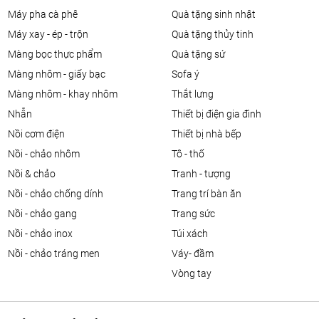
máy pha cà phê
quà tặng sinh nhật
máy xay - ép - trộn
quà tặng thủy tinh
màng bọc thực phẩm
quà tặng sứ
màng nhôm - giấy bạc
sofa ý
màng nhôm - khay nhôm
thắt lưng
nhẫn
thiết bị điện gia đình
nồi cơm điện
thiết bị nhà bếp
nồi - chảo nhôm
tô - thố
nồi & chảo
tranh - tượng
nồi - chảo chống dính
trang trí bàn ăn
nồi - chảo gang
trang sức
nồi - chảo inox
túi xách
nồi - chảo tráng men
váy- đầm
vòng tay