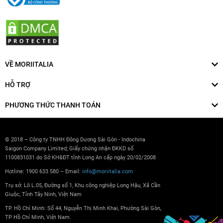
VỀ MORIITALIA
HỖ TRỢ
PHƯƠNG THỨC THANH TOÁN
© 2018 – Công ty TNHH Đông Dương Sài Gòn - Indochina
Saigon Company Limited; Giấy chứng nhận ĐKKD số
1100831031 do Sở KH&ĐT tỉnh Long An cấp ngày 20/02/2008
Hotline: 1900 633 580 – Email:
info@moriitalia.com
Trụ sở: Lô L.05, Đường số 1, Khu công nghiệp Long Hậu, Xã Cần
Giuộc, Tỉnh Tây Ninh, Việt Nam
TP. Hồ Chí Minh: Số 44, Nguyễn Thị Minh Khai, Phường Sài Gòn,
TP Hồ Chí Minh, Việt Nam.