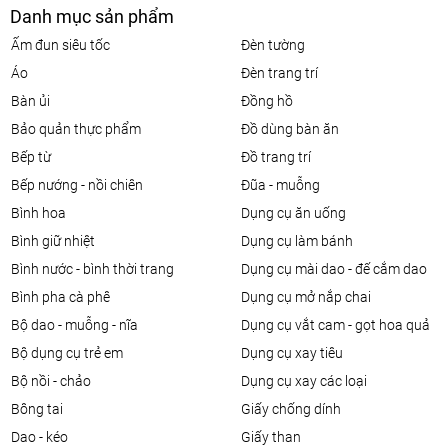
Danh mục sản phẩm
ấm đun siêu tốc
đèn tường
áo
đèn trang trí
bàn ủi
đồng hồ
bảo quản thực phẩm
đồ dùng bàn ăn
bếp từ
đồ trang trí
bếp nướng - nồi chiên
đũa - muỗng
bình hoa
dụng cụ ăn uống
bình giữ nhiệt
dụng cụ làm bánh
bình nước - bình thời trang
dụng cụ mài dao - đế cắm dao
bình pha cà phê
dụng cụ mở nắp chai
bộ dao - muỗng - nĩa
dụng cụ vắt cam - gọt hoa quả
bộ dụng cụ trẻ em
dụng cụ xay tiêu
bộ nồi - chảo
dụng cụ xay các loại
bông tai
giấy chống dính
dao - kéo
giấy than