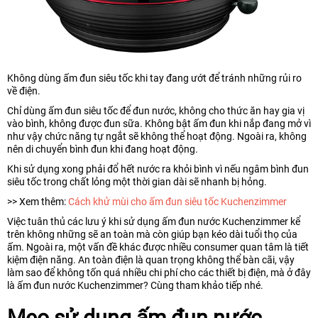
Không dùng ấm đun siêu tốc khi tay đang ướt để tránh những rủi ro
về điện.
Chỉ dùng ấm đun siêu tốc để đun nước, không cho thức ăn hay gia vị
vào bình, không được đun sữa. Không bật ấm đun khi nắp đang mở vì
như vậy chức năng tự ngắt sẽ không thể hoạt động. Ngoài ra, không
nên di chuyển bình đun khi đang hoạt động.
Khi sử dụng xong phải đổ hết nước ra khỏi bình vì nếu ngâm bình đun
siêu tốc trong chất lỏng một thời gian dài sẽ nhanh bị hỏng.
>> Xem thêm:
Cách khử mùi cho ấm đun siêu tốc Kuchenzimmer
Việc tuân thủ các lưu ý khi sử dụng ấm đun nước Kuchenzimmer kể
trên không những sẽ an toàn mà còn giúp bạn kéo dài tuổi thọ của
ấm. Ngoài ra, một vấn đề khác được nhiều consumer quan tâm là tiết
kiệm điện năng. An toàn điện là quan trọng không thể bàn cãi, vậy
làm sao để không tốn quá nhiều chi phí cho các thiết bị điện, mà ở đây
là ấm đun nước Kuchenzimmer? Cùng tham khảo tiếp nhé.
Mẹo sử dụng ấm đun nước