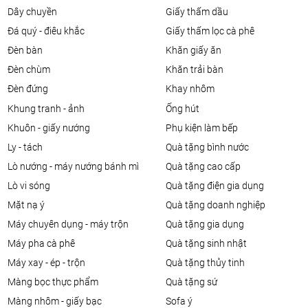
dây chuyền
giấy thấm dầu
đá quý - điêu khắc
giấy thấm lọc cà phê
đèn bàn
khăn giấy ăn
đèn chùm
khăn trải bàn
đèn đứng
khay nhôm
khung tranh - ảnh
ống hút
khuôn - giấy nướng
phụ kiện làm bếp
ly - tách
quà tặng bình nước
lò nướng - máy nướng bánh mì
quà tặng cao cấp
lò vi sóng
quà tặng điện gia dụng
mặt nạ ý
quà tặng doanh nghiệp
máy chuyên dụng - máy trộn
quà tặng gia dụng
máy pha cà phê
quà tặng sinh nhật
máy xay - ép - trộn
quà tặng thủy tinh
màng bọc thực phẩm
quà tặng sứ
màng nhôm - giấy bạc
sofa ý