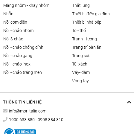
màng nhôm - khay nhôm
thắt lưng
nhẫn
thiết bị điện gia đình
nồi cơm điện
thiết bị nhà bếp
nồi - chảo nhôm
tô - thố
nồi & chảo
tranh - tượng
nồi - chảo chống dính
trang trí bàn ăn
nồi - chảo gang
trang sức
nồi - chảo inox
túi xách
nồi - chảo tráng men
váy- đầm
vòng tay
THÔNG TIN LIÊN HỆ
info@moriitalia.com
1900 633 580 - 0908 854 810