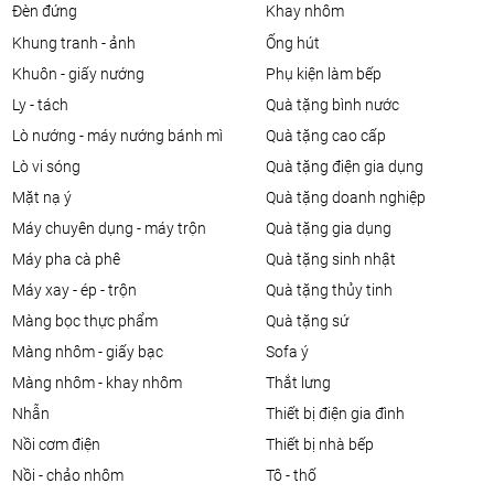
đèn đứng
khay nhôm
khung tranh - ảnh
ống hút
khuôn - giấy nướng
phụ kiện làm bếp
ly - tách
quà tặng bình nước
lò nướng - máy nướng bánh mì
quà tặng cao cấp
lò vi sóng
quà tặng điện gia dụng
mặt nạ ý
quà tặng doanh nghiệp
máy chuyên dụng - máy trộn
quà tặng gia dụng
máy pha cà phê
quà tặng sinh nhật
máy xay - ép - trộn
quà tặng thủy tinh
màng bọc thực phẩm
quà tặng sứ
màng nhôm - giấy bạc
sofa ý
màng nhôm - khay nhôm
thắt lưng
nhẫn
thiết bị điện gia đình
nồi cơm điện
thiết bị nhà bếp
nồi - chảo nhôm
tô - thố