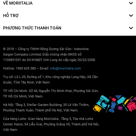
VỀ MORIITALIA
HỖ TRỢ
PHƯƠNG THỨC THANH TOÁN
© 2018 – Công ty TNHH Đông Dương Sài Gòn - Indochina
Saigon Company Limited; Giấy chứng nhận ĐKKD số
1100831031 do Sở KH&ĐT tỉnh Long An cấp ngày 20/02/2008
Hotline: 1900 633 580 – Email:
info@moriitalia.com
Trụ sở: Lô L.05, Đường số 1, Khu công nghiệp Long Hậu, Xã Cần
Giuộc, Tỉnh Tây Ninh, Việt Nam
TP. Hồ Chí Minh: Số 44, Nguyễn Thị Minh Khai, Phường Sài Gòn,
TP Hồ Chí Minh, Việt Nam.
Hà Nội: Tầng 3, Stellar Garden Building, 35 Lê Văn Thiêm,
Phường Thanh Xuân, Thành phố Hà Nội, Việt Nam.
Cửa hàng Lotte: Gian hàng Moriitalia , Tầng 5, Tòa nhà Lotte
Center Hanoi, 54 Liễu Giai, Phường Giảng Võ, Thành phố Hà Nội,
Việt Nam