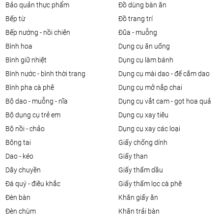
bảo quản thực phẩm
đồ dùng bàn ăn
bếp từ
đồ trang trí
bếp nướng - nồi chiên
đũa - muỗng
bình hoa
dụng cụ ăn uống
bình giữ nhiệt
dụng cụ làm bánh
bình nước - bình thời trang
dụng cụ mài dao - đế cắm dao
bình pha cà phê
dụng cụ mở nắp chai
bộ dao - muỗng - nĩa
dụng cụ vắt cam - gọt hoa quả
bộ dụng cụ trẻ em
dụng cụ xay tiêu
bộ nồi - chảo
dụng cụ xay các loại
bông tai
giấy chống dính
dao - kéo
giấy than
dây chuyền
giấy thấm dầu
đá quý - điêu khắc
giấy thấm lọc cà phê
đèn bàn
khăn giấy ăn
đèn chùm
khăn trải bàn