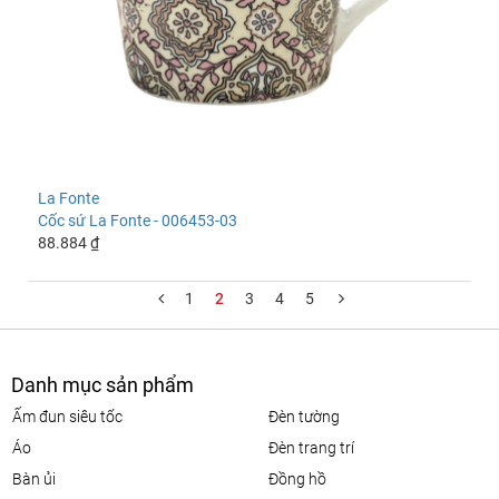
La Fonte
Cốc sứ La Fonte - 006453-03
88.884 ₫
1
2
3
4
5
Danh mục sản phẩm
ấm đun siêu tốc
đèn tường
áo
đèn trang trí
bàn ủi
đồng hồ