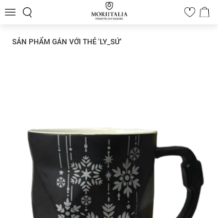
Toggle
0
navigation
SẢN PHẨM GÁN VỚI THẺ 'LY_SỨ'