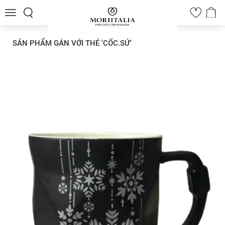
Toggle
0
navigation
SẢN PHẨM GÁN VỚI THẺ 'CỐC.SỨ'