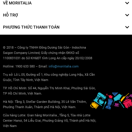
VỀ MORIITALIA
HỖ TRỢ
PHƯƠNG THỨC THANH TOÁN
© 2018 – Công ty TNHH Đông Dương Sài Gòn - Indochina
Saigon Company Limited; Giấy chứng nhận ĐKKD số
1100831031 do Sở KH&ĐT tỉnh Long An cấp ngày 20/02/2008
Hotline: 1900 633 580 – Email:
info@moriitalia.com
Trụ sở: Lô L.05, Đường số 1, Khu công nghiệp Long Hậu, Xã Cần
Giuộc, Tỉnh Tây Ninh, Việt Nam
TP. Hồ Chí Minh: Số 44, Nguyễn Thị Minh Khai, Phường Sài Gòn,
TP Hồ Chí Minh, Việt Nam.
Hà Nội: Tầng 3, Stellar Garden Building, 35 Lê Văn Thiêm,
Phường Thanh Xuân, Thành phố Hà Nội, Việt Nam.
Cửa hàng Lotte: Gian hàng Moriitalia , Tầng 5, Tòa nhà Lotte
Center Hanoi, 54 Liễu Giai, Phường Giảng Võ, Thành phố Hà Nội,
Việt Nam