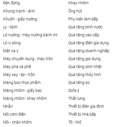
đèn đứng
khay nhôm
khung tranh - ảnh
ống hút
khuôn - giấy nướng
phụ kiện làm bếp
ly - tách
quà tặng bình nước
lò nướng - máy nướng bánh mì
quà tặng cao cấp
lò vi sóng
quà tặng điện gia dụng
mặt nạ ý
quà tặng doanh nghiệp
máy chuyên dụng - máy trộn
quà tặng gia dụng
máy pha cà phê
quà tặng sinh nhật
máy xay - ép - trộn
quà tặng thủy tinh
màng bọc thực phẩm
quà tặng sứ
màng nhôm - giấy bạc
sofa ý
màng nhôm - khay nhôm
thắt lưng
nhẫn
thiết bị điện gia đình
nồi cơm điện
thiết bị nhà bếp
nồi - chảo nhôm
tô - thố