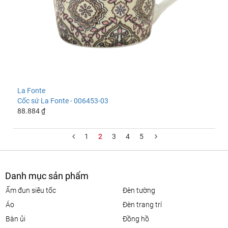
La Fonte
Cốc sứ La Fonte - 006453-03
88.884 ₫
1
2
3
4
5
Danh mục sản phẩm
ấm đun siêu tốc
đèn tường
áo
đèn trang trí
bàn ủi
đồng hồ