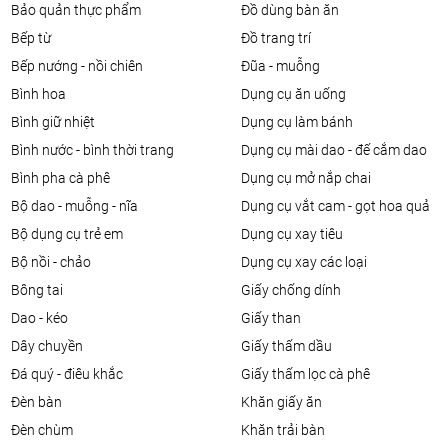
bảo quản thực phẩm
đồ dùng bàn ăn
bếp từ
đồ trang trí
bếp nướng - nồi chiên
đũa - muỗng
bình hoa
dụng cụ ăn uống
bình giữ nhiệt
dụng cụ làm bánh
bình nước - bình thời trang
dụng cụ mài dao - đế cắm dao
bình pha cà phê
dụng cụ mở nắp chai
bộ dao - muỗng - nĩa
dụng cụ vắt cam - gọt hoa quả
bộ dụng cụ trẻ em
dụng cụ xay tiêu
bộ nồi - chảo
dụng cụ xay các loại
bông tai
giấy chống dính
dao - kéo
giấy than
dây chuyền
giấy thấm dầu
đá quý - điêu khắc
giấy thấm lọc cà phê
đèn bàn
khăn giấy ăn
đèn chùm
khăn trải bàn