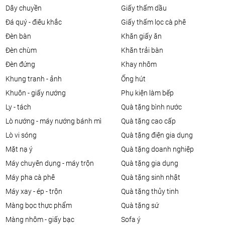
dây chuyền
giấy thấm dầu
đá quý - điêu khắc
giấy thấm lọc cà phê
đèn bàn
khăn giấy ăn
đèn chùm
khăn trải bàn
đèn đứng
khay nhôm
khung tranh - ảnh
ống hút
khuôn - giấy nướng
phụ kiện làm bếp
ly - tách
quà tặng bình nước
lò nướng - máy nướng bánh mì
quà tặng cao cấp
lò vi sóng
quà tặng điện gia dụng
mặt nạ ý
quà tặng doanh nghiệp
máy chuyên dụng - máy trộn
quà tặng gia dụng
máy pha cà phê
quà tặng sinh nhật
máy xay - ép - trộn
quà tặng thủy tinh
màng bọc thực phẩm
quà tặng sứ
màng nhôm - giấy bạc
sofa ý