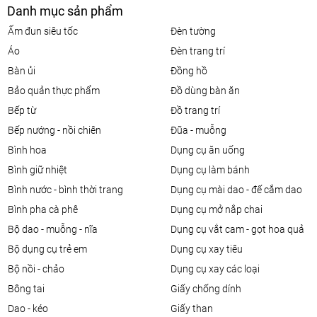
Danh mục sản phẩm
ấm đun siêu tốc
đèn tường
áo
đèn trang trí
bàn ủi
đồng hồ
bảo quản thực phẩm
đồ dùng bàn ăn
bếp từ
đồ trang trí
bếp nướng - nồi chiên
đũa - muỗng
bình hoa
dụng cụ ăn uống
bình giữ nhiệt
dụng cụ làm bánh
bình nước - bình thời trang
dụng cụ mài dao - đế cắm dao
bình pha cà phê
dụng cụ mở nắp chai
bộ dao - muỗng - nĩa
dụng cụ vắt cam - gọt hoa quả
bộ dụng cụ trẻ em
dụng cụ xay tiêu
bộ nồi - chảo
dụng cụ xay các loại
bông tai
giấy chống dính
dao - kéo
giấy than