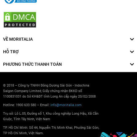
VỀ MORIITALIA
HỖ TRỢ
PHƯƠNG THỨC THANH TOÁN
© 2018 – Công ty TNHH Đông Dương Sài Gòn - Indochina
Saigon Company Limited; Giấy chứng nhận ĐKKD số
1100831031 do Sở KH&ĐT tỉnh Long An cấp ngày 20/02/2008
Hotline: 1900 633 580 – Email:
info@moriitalia.com
Trụ sở: Lô L.05, Đường số 1, Khu công nghiệp Long Hậu, Xã Cần
Giuộc, Tỉnh Tây Ninh, Việt Nam
TP. Hồ Chí Minh: Số 44, Nguyễn Thị Minh Khai, Phường Sài Gòn,
TP Hồ Chí Minh, Việt Nam.