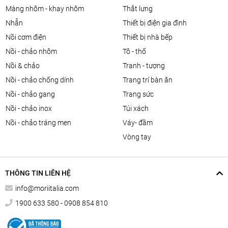
màng nhôm - khay nhôm
thắt lưng
nhẫn
thiết bị điện gia đình
nồi cơm điện
thiết bị nhà bếp
nồi - chảo nhôm
tô - thố
nồi & chảo
tranh - tượng
nồi - chảo chống dính
trang trí bàn ăn
nồi - chảo gang
trang sức
nồi - chảo inox
túi xách
nồi - chảo tráng men
váy- đầm
vòng tay
THÔNG TIN LIÊN HỆ
info@moriitalia.com
1900 633 580 - 0908 854 810