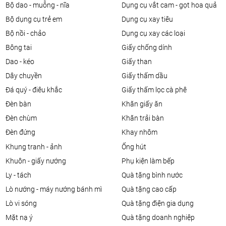
bộ dao - muỗng - nĩa
dụng cụ vắt cam - gọt hoa quả
bộ dụng cụ trẻ em
dụng cụ xay tiêu
bộ nồi - chảo
dụng cụ xay các loại
bông tai
giấy chống dính
dao - kéo
giấy than
dây chuyền
giấy thấm dầu
đá quý - điêu khắc
giấy thấm lọc cà phê
đèn bàn
khăn giấy ăn
đèn chùm
khăn trải bàn
đèn đứng
khay nhôm
khung tranh - ảnh
ống hút
khuôn - giấy nướng
phụ kiện làm bếp
ly - tách
quà tặng bình nước
lò nướng - máy nướng bánh mì
quà tặng cao cấp
lò vi sóng
quà tặng điện gia dụng
mặt nạ ý
quà tặng doanh nghiệp