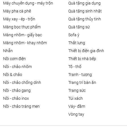
máy chuyên dụng - máy trộn
quà tặng gia dụng
máy pha cà phê
quà tặng sinh nhật
máy xay - ép - trộn
quà tặng thủy tinh
màng bọc thực phẩm
quà tặng sứ
màng nhôm - giấy bạc
sofa ý
màng nhôm - khay nhôm
thắt lưng
nhẫn
thiết bị điện gia đình
nồi cơm điện
thiết bị nhà bếp
nồi - chảo nhôm
tô - thố
nồi & chảo
tranh - tượng
nồi - chảo chống dính
trang trí bàn ăn
nồi - chảo gang
trang sức
nồi - chảo inox
túi xách
nồi - chảo tráng men
váy- đầm
vòng tay