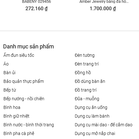
BABENY 029456
Amber Jewelry bằng đá hổ
phách thiên nhiên (Pebbles)
272.160 ₫
1.700.000 ₫
dành cho trẻ em - 607107038
Danh mục sản phẩm
ấm đun siêu tốc
đèn tường
áo
đèn trang trí
bàn ủi
đồng hồ
bảo quản thực phẩm
đồ dùng bàn ăn
bếp từ
đồ trang trí
bếp nướng - nồi chiên
đũa - muỗng
bình hoa
dụng cụ ăn uống
bình giữ nhiệt
dụng cụ làm bánh
bình nước - bình thời trang
dụng cụ mài dao - đế cắm dao
bình pha cà phê
dụng cụ mở nắp chai