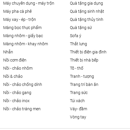
máy chuyên dụng - máy trộn
quà tặng gia dụng
máy pha cà phê
quà tặng sinh nhật
máy xay - ép - trộn
quà tặng thủy tinh
màng bọc thực phẩm
quà tặng sứ
màng nhôm - giấy bạc
sofa ý
màng nhôm - khay nhôm
thắt lưng
nhẫn
thiết bị điện gia đình
nồi cơm điện
thiết bị nhà bếp
nồi - chảo nhôm
tô - thố
nồi & chảo
tranh - tượng
nồi - chảo chống dính
trang trí bàn ăn
nồi - chảo gang
trang sức
nồi - chảo inox
túi xách
nồi - chảo tráng men
váy- đầm
vòng tay