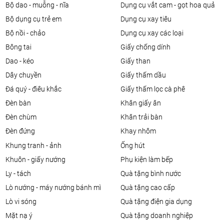
bộ dao - muỗng - nĩa
dụng cụ vắt cam - gọt hoa quả
bộ dụng cụ trẻ em
dụng cụ xay tiêu
bộ nồi - chảo
dụng cụ xay các loại
bông tai
giấy chống dính
dao - kéo
giấy than
dây chuyền
giấy thấm dầu
đá quý - điêu khắc
giấy thấm lọc cà phê
đèn bàn
khăn giấy ăn
đèn chùm
khăn trải bàn
đèn đứng
khay nhôm
khung tranh - ảnh
ống hút
khuôn - giấy nướng
phụ kiện làm bếp
ly - tách
quà tặng bình nước
lò nướng - máy nướng bánh mì
quà tặng cao cấp
lò vi sóng
quà tặng điện gia dụng
mặt nạ ý
quà tặng doanh nghiệp