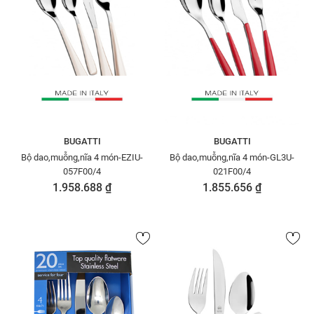
BUGATTI
BUGATTI
Bộ dao,muỗng,nĩa 4 món-EZIU-
Bộ dao,muỗng,nĩa 4 món-GL3U-
057F00/4
021F00/4
1.958.688 ₫
1.855.656 ₫