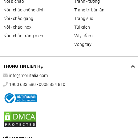
nồi & chảo
tranh - tượng
nồi - chảo chống dính
trang trí bàn ăn
nồi - chảo gang
trang sức
nồi - chảo inox
túi xách
nồi - chảo tráng men
váy- đầm
vòng tay
THÔNG TIN LIÊN HỆ
info@moriitalia.com
1900 633 580 - 0908 854 810