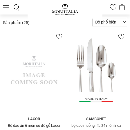
Toggle
0
navigation
Sản phẩm
(25)
LACOR
SAMBONET
Bộ dao ăn 6 món có đế gỗ Lacor
bộ dao muỗng nĩa 24 món inox