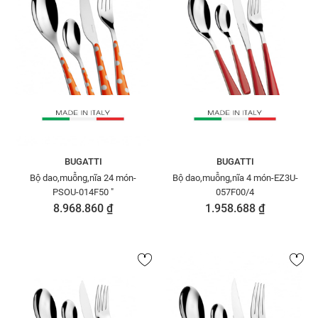
BUGATTI
BUGATTI
Bộ dao,muỗng,nĩa 24 món-
Bộ dao,muỗng,nĩa 4 món-EZ3U-
PSOU-014F50 "
057F00/4
8.968.860 ₫
1.958.688 ₫