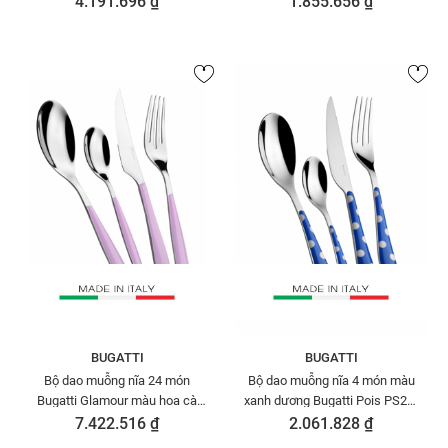
4.191.696 ₫
1.855.656 ₫
BUGATTI
BUGATTI
Bộ dao muỗng nĩa 24 món
Bộ dao muỗng nĩa 4 món màu
Bugatti Glamour màu hoa cà
xanh dương Bugatti Pois PS2U-
GLLU-021G50
014F00/4
7.422.516 ₫
2.061.828 ₫