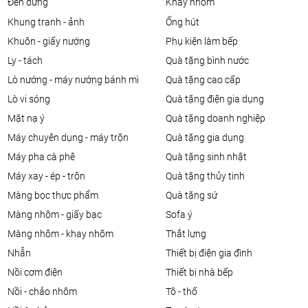
đèn đứng
khay nhôm
khung tranh - ảnh
ống hút
khuôn - giấy nướng
phụ kiện làm bếp
ly - tách
quà tặng bình nước
lò nướng - máy nướng bánh mì
quà tặng cao cấp
lò vi sóng
quà tặng điện gia dụng
mặt nạ ý
quà tặng doanh nghiệp
máy chuyên dụng - máy trộn
quà tặng gia dụng
máy pha cà phê
quà tặng sinh nhật
máy xay - ép - trộn
quà tặng thủy tinh
màng bọc thực phẩm
quà tặng sứ
màng nhôm - giấy bạc
sofa ý
màng nhôm - khay nhôm
thắt lưng
nhẫn
thiết bị điện gia đình
nồi cơm điện
thiết bị nhà bếp
nồi - chảo nhôm
tô - thố