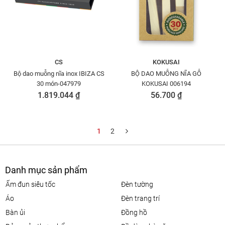
CS
KOKUSAI
Bộ dao muỗng nĩa inox IBIZA CS
BỘ DAO MUỖNG NĨA GỖ
30 món-047979
KOKUSAI 006194
1.819.044 ₫
56.700 ₫
1
2
Danh mục sản phẩm
ấm đun siêu tốc
đèn tường
áo
đèn trang trí
bàn ủi
đồng hồ