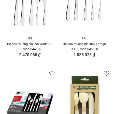
CS
CS
Bộ dao muỗng nĩa inox Asus CS
Bộ dao muỗng nĩa inox Lemgo
30 món-044565
CS 30 món-046668
2.470.068 ₫
1.835.028 ₫