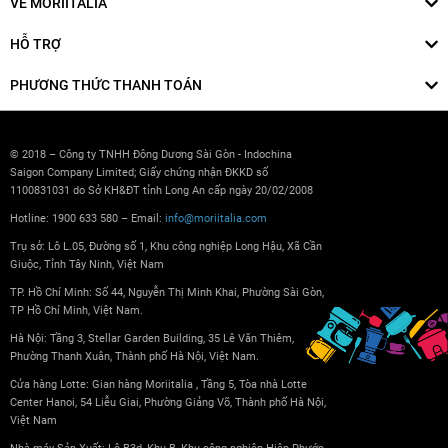
VỀ MORIITALIA
HỖ TRỢ
PHƯƠNG THỨC THANH TOÁN
© 2018 – Công ty TNHH Đông Dương Sài Gòn - Indochina
Saigon Company Limited; Giấy chứng nhận ĐKKD số
1100831031 do Sở KH&ĐT tỉnh Long An cấp ngày 20/02/2008
Hotline: 1900 633 580 – Email:
info@moriitalia.com
Trụ sở: Lô L.05, Đường số 1, Khu công nghiệp Long Hậu, Xã Cần
Giuộc, Tỉnh Tây Ninh, Việt Nam
TP. Hồ Chí Minh: Số 44, Nguyễn Thị Minh Khai, Phường Sài Gòn,
TP Hồ Chí Minh, Việt Nam.
Hà Nội: Tầng 3, Stellar Garden Building, 35 Lê Văn Thiêm,
Phường Thanh Xuân, Thành phố Hà Nội, Việt Nam.
Cửa hàng Lotte: Gian hàng Moriitalia , Tầng 5, Tòa nhà Lotte
Center Hanoi, 54 Liễu Giai, Phường Giảng Võ, Thành phố Hà Nội,
Việt Nam