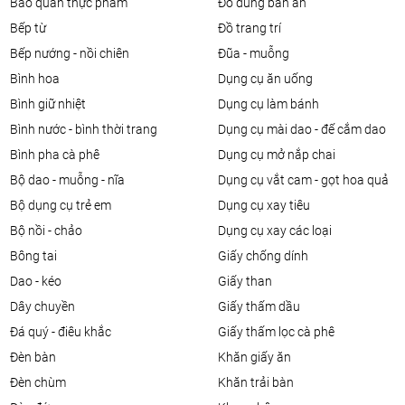
bảo quản thực phẩm
đồ dùng bàn ăn
bếp từ
đồ trang trí
bếp nướng - nồi chiên
đũa - muỗng
bình hoa
dụng cụ ăn uống
bình giữ nhiệt
dụng cụ làm bánh
bình nước - bình thời trang
dụng cụ mài dao - đế cắm dao
bình pha cà phê
dụng cụ mở nắp chai
bộ dao - muỗng - nĩa
dụng cụ vắt cam - gọt hoa quả
bộ dụng cụ trẻ em
dụng cụ xay tiêu
bộ nồi - chảo
dụng cụ xay các loại
bông tai
giấy chống dính
dao - kéo
giấy than
dây chuyền
giấy thấm dầu
đá quý - điêu khắc
giấy thấm lọc cà phê
đèn bàn
khăn giấy ăn
đèn chùm
khăn trải bàn