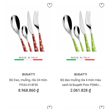
BUGATTI
BUGATTI
Bộ Dao, muỗng, nĩa 24 món-
Bộ dao muỗng nĩa 4 món màu
PS3U-014F50
xanh lá Bugatti Pois PSMU-
014F00/4
8.968.860 ₫
2.061.828 ₫