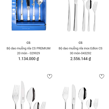
CS
CS
Bộ dao muỗng nĩa CS PREMIUM
Bộ dao muỗng nĩa inox Edlon CS
20 món - 029929
30 món-043292
1.134.000 ₫
2.556.144 ₫