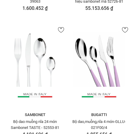
39063
hiệu sambonet mã 52726-81
1.600.452 ₫
55.153.656 ₫
SAMBONET
BUGATTI
Bộ dao muỗng nĩa 24 món
Bộ dao,muỗng,nĩa 4 món-GLLU-
Sambonet TASTE - 52553-81
021F00/4