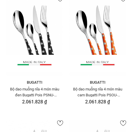
BUGATTI
BUGATTI
Bộ dao muỗng nĩa 4 món màu
Bộ dao muỗng nĩa 4 món màu
đen Bugatti Pois PSNU-
cam Bugatti Pois PSOU-
014F00/4
014F00/4
2.061.828 ₫
2.061.828 ₫