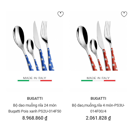
BUGATTI
BUGATTI
Bộ dao muỗng nĩa 24 món
Bộ dao,muỗng,nĩa 4 món-PS3U-
Bugatti Pois xanh PS2U-014F50
014F00/4
8.968.860 ₫
2.061.828 ₫