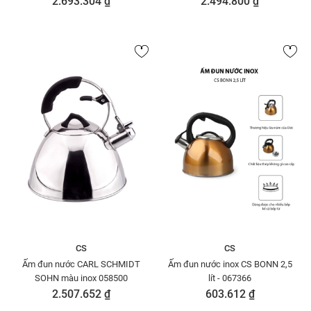
2.693.304 ₫
2.494.800 ₫
CS
CS
Ấm đun nước CARL SCHMIDT
Ấm đun nước inox CS BONN 2,5
SOHN màu inox 058500
lít - 067366
2.507.652 ₫
603.612 ₫