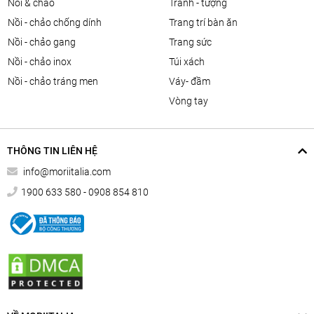
nồi & chảo
tranh - tượng
nồi - chảo chống dính
trang trí bàn ăn
nồi - chảo gang
trang sức
nồi - chảo inox
túi xách
nồi - chảo tráng men
váy- đầm
vòng tay
THÔNG TIN LIÊN HỆ
info@moriitalia.com
1900 633 580 - 0908 854 810