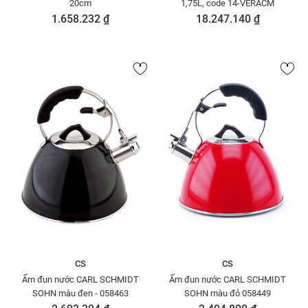
20cm
1,75L, code 14-VERACM
1.658.232 ₫
18.247.140 ₫
CS
CS
Ấm đun nước CARL SCHMIDT
Ấm đun nước CARL SCHMIDT
SOHN màu đen - 058463
SOHN màu đỏ 058449