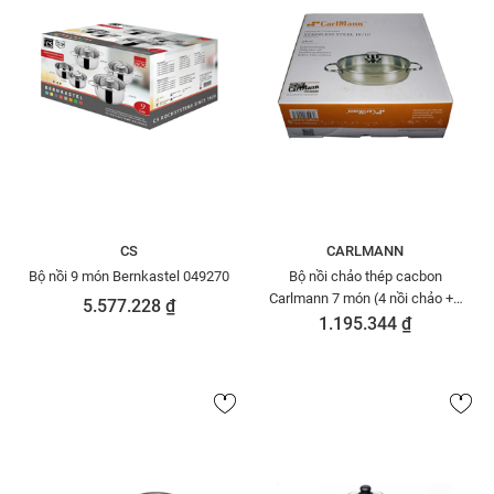
CS
CARLMANN
Bộ nồi 9 món Bernkastel 049270
Bộ nồi chảo thép cacbon
Carlmann 7 món (4 nồi chảo +3
5.577.228 ₫
nắp) TC-708-7
1.195.344 ₫