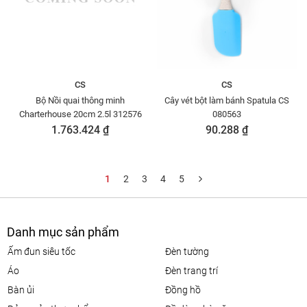
CS
CS
Bộ Nồi quai thông minh
Cây vét bột làm bánh Spatula CS
Charterhouse 20cm 2.5l 312576
080563
1.763.424 ₫
90.288 ₫
1
2
3
4
5
Danh mục sản phẩm
ấm đun siêu tốc
đèn tường
áo
đèn trang trí
bàn ủi
đồng hồ