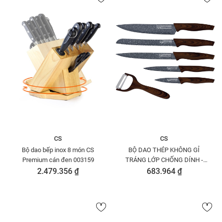
CS
CS
Bộ dao bếp inox 8 món CS
BỘ DAO THÉP KHÔNG GỈ
Premium cán đen 003159
TRÁNG LỚP CHỐNG DÍNH -
064631
2.479.356 ₫
683.964 ₫