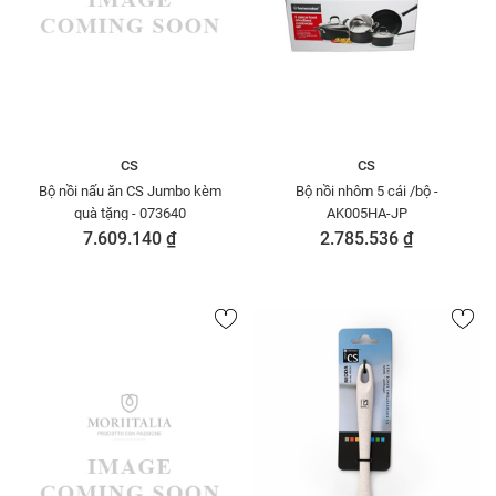
CS
CS
Bộ nồi nấu ăn CS Jumbo kèm
Bộ nồi nhôm 5 cái /bộ -
quà tặng - 073640
AK005HA-JP
7.609.140 ₫
2.785.536 ₫