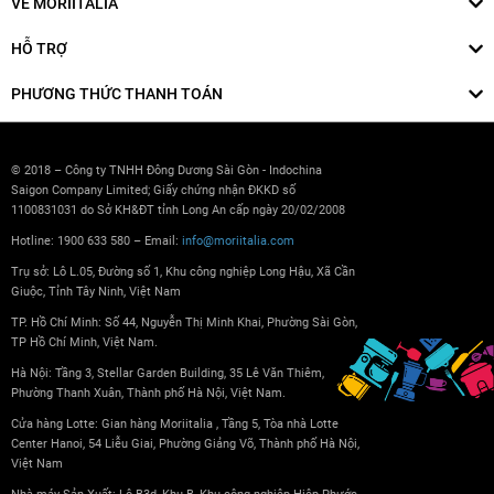
VỀ MORIITALIA
HỖ TRỢ
PHƯƠNG THỨC THANH TOÁN
© 2018 – Công ty TNHH Đông Dương Sài Gòn - Indochina
Saigon Company Limited; Giấy chứng nhận ĐKKD số
1100831031 do Sở KH&ĐT tỉnh Long An cấp ngày 20/02/2008
Hotline: 1900 633 580 – Email:
info@moriitalia.com
Trụ sở: Lô L.05, Đường số 1, Khu công nghiệp Long Hậu, Xã Cần
Giuộc, Tỉnh Tây Ninh, Việt Nam
TP. Hồ Chí Minh: Số 44, Nguyễn Thị Minh Khai, Phường Sài Gòn,
TP Hồ Chí Minh, Việt Nam.
Hà Nội: Tầng 3, Stellar Garden Building, 35 Lê Văn Thiêm,
Phường Thanh Xuân, Thành phố Hà Nội, Việt Nam.
Cửa hàng Lotte: Gian hàng Moriitalia , Tầng 5, Tòa nhà Lotte
Center Hanoi, 54 Liễu Giai, Phường Giảng Võ, Thành phố Hà Nội,
Việt Nam