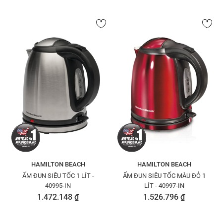
HAMILTON BEACH
HAMILTON BEACH
ẤM ĐUN SIÊU TỐC 1 LÍT -
ẤM ĐUN SIÊU TỐC MÀU ĐỎ 1
40995-IN
LÍT - 40997-IN
1.472.148 ₫
1.526.796 ₫