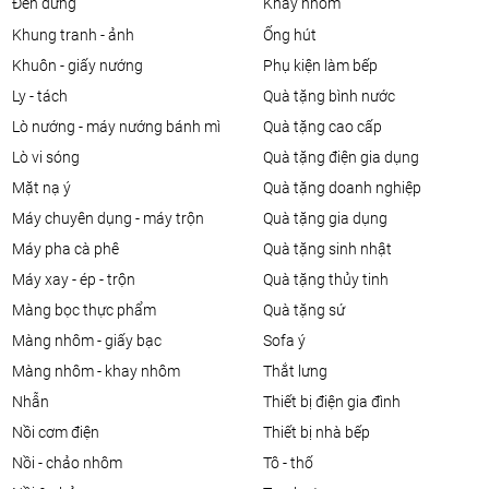
đèn đứng
khay nhôm
khung tranh - ảnh
ống hút
khuôn - giấy nướng
phụ kiện làm bếp
ly - tách
quà tặng bình nước
lò nướng - máy nướng bánh mì
quà tặng cao cấp
lò vi sóng
quà tặng điện gia dụng
mặt nạ ý
quà tặng doanh nghiệp
máy chuyên dụng - máy trộn
quà tặng gia dụng
máy pha cà phê
quà tặng sinh nhật
máy xay - ép - trộn
quà tặng thủy tinh
màng bọc thực phẩm
quà tặng sứ
màng nhôm - giấy bạc
sofa ý
màng nhôm - khay nhôm
thắt lưng
nhẫn
thiết bị điện gia đình
nồi cơm điện
thiết bị nhà bếp
nồi - chảo nhôm
tô - thố