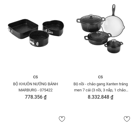
CS
CS
BỘ KHUÔN NƯỚNG BÁNH
Bộ nồi - chảo gang Xanten tráng
MARBURG - 075422
men 7 cái (3 nồi, 3 nắp, 1 chảo)
màu xám - 067465
778.356 ₫
8.332.848 ₫