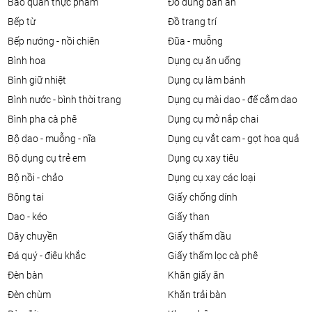
bảo quản thực phẩm
đồ dùng bàn ăn
bếp từ
đồ trang trí
bếp nướng - nồi chiên
đũa - muỗng
bình hoa
dụng cụ ăn uống
bình giữ nhiệt
dụng cụ làm bánh
bình nước - bình thời trang
dụng cụ mài dao - đế cắm dao
bình pha cà phê
dụng cụ mở nắp chai
bộ dao - muỗng - nĩa
dụng cụ vắt cam - gọt hoa quả
bộ dụng cụ trẻ em
dụng cụ xay tiêu
bộ nồi - chảo
dụng cụ xay các loại
bông tai
giấy chống dính
dao - kéo
giấy than
dây chuyền
giấy thấm dầu
đá quý - điêu khắc
giấy thấm lọc cà phê
đèn bàn
khăn giấy ăn
đèn chùm
khăn trải bàn