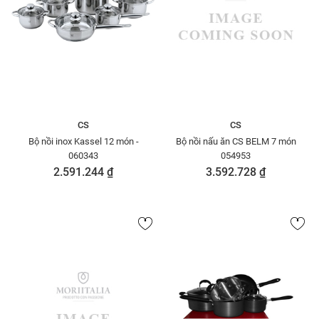
CS
CS
Bộ nồi inox Kassel 12 món -
Bộ nồi nấu ăn CS BELM 7 món
060343
054953
2.591.244 ₫
3.592.728 ₫