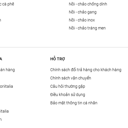
ọc cà phê
nồi - chảo chống dính
n
nồi - chảo gang
n
nồi - chảo inox
nồi - chảo tráng men
A
HỖ TRỢ
Bán hàng
Chính sách đổi trả hàng cho khách hàng
Chính sách vận chuyển
oriitalia
Câu hỏi thường gặp
Điều khoản sử dụng
Bảo mật thông tin cá nhân
talia
ện