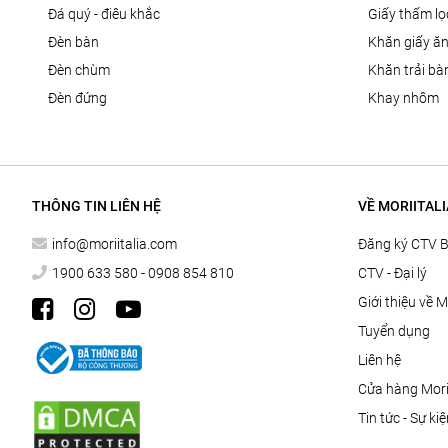
đá quý - điêu khắc
giấy thấm l
đèn bàn
khăn giấy ă
đèn chùm
khăn trải bà
đèn đứng
khay nhôm
THÔNG TIN LIÊN HỆ
VỀ MORIITALI
info@moriitalia.com
Đăng ký CTV 
1900 633 580 - 0908 854 810
CTV - Đại lý
Giới thiệu về M
Tuyển dụng
Liên hệ
Cửa hàng Morii
Tin tức - Sự ki