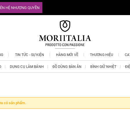
IÊN HỆ NHƯỢNG QUYỀN
NG
TIN TỨC - SỰ KIỆN
HÀNG MỚI VỀ
THƯƠNG HIỆU
CA
O
DỤNG CỤ LÀM BÁNH
ĐỒ DÙNG BÀN ĂN
BÌNH GIỮ NHIỆT
ĐI
a có sản phẩm.