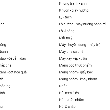
khung tranh - ảnh
khuôn - giấy nướng
ly - tách
 ăn
lò nướng - máy nướng bánh mì
lò vi sóng
mặt nạ ý
uống
máy chuyên dụng - máy trộn
m bánh
máy pha cà phê
 dao - đế cắm dao
máy xay - ép - trộn
nắp chai
màng bọc thực phẩm
 cam - gọt hoa quả
màng nhôm - giấy bạc
tiêu
màng nhôm - khay nhôm
các loại
nhẫn
dính
nồi cơm điện
nồi - chảo nhôm
ầu
nồi & chảo