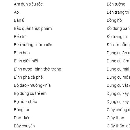
ấm đun siêu tốc
đèn tường
áo
đèn trang trí
bàn ủi
đồng hồ
bảo quản thực phẩm
đồ dùng bàn
bếp từ
đồ trang trí
bếp nướng - nồi chiên
đũa - muỗng
bình hoa
dụng cụ ăn 
bình giữ nhiệt
dụng cụ là
bình nước - bình thời trang
dụng cụ mài
bình pha cà phê
dụng cụ mở 
bộ dao - muỗng - nĩa
dụng cụ vắt
bộ dụng cụ trẻ em
dụng cụ xay 
bộ nồi - chảo
dụng cụ xay 
bông tai
giấy chống 
dao - kéo
giấy than
dây chuyền
giấy thấm d