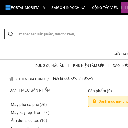
PORTAL MORIITALIA
SAIGON INDOCHINA
CỘNG TÁC VIÊN
L
CỬA HÀ
DỤNG CỤ NẤU ĂN
PHỤ KIỆN LÀM BẾP
DAO - KÉ
ĐIỆN GIA DỤNG
Thiết bị nhà bếp
Bếp từ
DANH MỤC SẢN PHẨM
Sản phẩm
(0)
Danh mục này chư
Máy pha cà phê
(76)
Máy xay- ép- trộn
(44)
Ấm đun siêu tốc
(19)