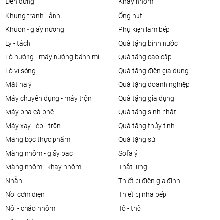
đèn đứng
khay nhôm
khung tranh - ảnh
ống hút
khuôn - giấy nướng
phụ kiện làm bếp
ly - tách
quà tặng bình nước
lò nướng - máy nướng bánh mì
quà tặng cao cấp
lò vi sóng
quà tặng điện gia dụng
mặt nạ ý
quà tặng doanh nghiệp
máy chuyên dụng - máy trộn
quà tặng gia dụng
máy pha cà phê
quà tặng sinh nhật
máy xay - ép - trộn
quà tặng thủy tinh
màng bọc thực phẩm
quà tặng sứ
màng nhôm - giấy bạc
sofa ý
màng nhôm - khay nhôm
thắt lưng
nhẫn
thiết bị điện gia đình
nồi cơm điện
thiết bị nhà bếp
nồi - chảo nhôm
tô - thố