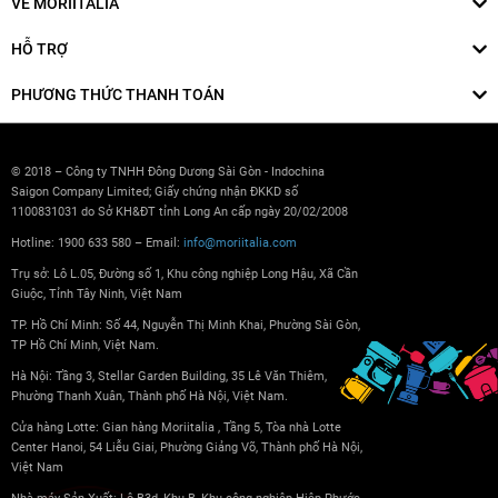
VỀ MORIITALIA
HỖ TRỢ
PHƯƠNG THỨC THANH TOÁN
© 2018 – Công ty TNHH Đông Dương Sài Gòn - Indochina
Saigon Company Limited; Giấy chứng nhận ĐKKD số
1100831031 do Sở KH&ĐT tỉnh Long An cấp ngày 20/02/2008
Hotline: 1900 633 580 – Email:
info@moriitalia.com
Trụ sở: Lô L.05, Đường số 1, Khu công nghiệp Long Hậu, Xã Cần
Giuộc, Tỉnh Tây Ninh, Việt Nam
TP. Hồ Chí Minh: Số 44, Nguyễn Thị Minh Khai, Phường Sài Gòn,
TP Hồ Chí Minh, Việt Nam.
Hà Nội: Tầng 3, Stellar Garden Building, 35 Lê Văn Thiêm,
Phường Thanh Xuân, Thành phố Hà Nội, Việt Nam.
Cửa hàng Lotte: Gian hàng Moriitalia , Tầng 5, Tòa nhà Lotte
Center Hanoi, 54 Liễu Giai, Phường Giảng Võ, Thành phố Hà Nội,
Việt Nam