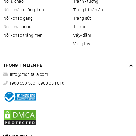
nồi & chảo
tranh - tượng
nồi - chảo chống dính
trang trí bàn ăn
nồi - chảo gang
trang sức
nồi - chảo inox
túi xách
nồi - chảo tráng men
váy- đầm
vòng tay
THÔNG TIN LIÊN HỆ
info@moriitalia.com
1900 633 580 - 0908 854 810