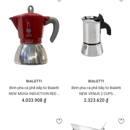
BIALETTI
BIALETTI
Bình pha cà phê bếp từ Bialetti
Bình pha cà phê bếp từ Bialetti
NEW MOKA INDUCTION RED 6
NEW VENUS 2 CUPS
CUPS 0006946/NP
0007252/CNNP
4.033.908 ₫
2.323.620 ₫