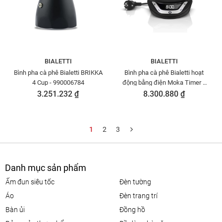
BIALETTI
BIALETTI
Bình pha cà phê Bialetti BRIKKA
Bình pha cà phê Bialetti hoạt
4 Cup - 990006784
động bằng điện Moka Timer 3
cup - 0006092
3.251.232 ₫
8.300.880 ₫
1
2
3
Danh mục sản phẩm
ấm đun siêu tốc
đèn tường
áo
đèn trang trí
bàn ủi
đồng hồ