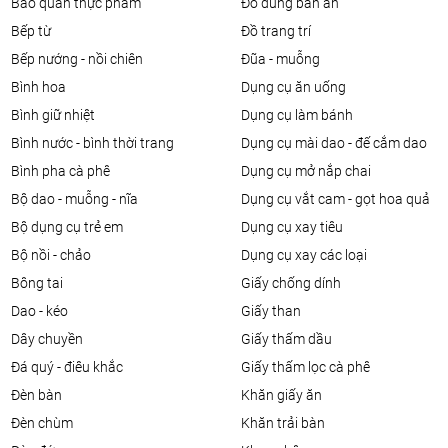
bảo quản thực phẩm
đồ dùng bàn ăn
bếp từ
đồ trang trí
bếp nướng - nồi chiên
đũa - muỗng
bình hoa
dụng cụ ăn uống
bình giữ nhiệt
dụng cụ làm bánh
bình nước - bình thời trang
dụng cụ mài dao - đế cắm dao
bình pha cà phê
dụng cụ mở nắp chai
bộ dao - muỗng - nĩa
dụng cụ vắt cam - gọt hoa quả
bộ dụng cụ trẻ em
dụng cụ xay tiêu
bộ nồi - chảo
dụng cụ xay các loại
bông tai
giấy chống dính
dao - kéo
giấy than
dây chuyền
giấy thấm dầu
đá quý - điêu khắc
giấy thấm lọc cà phê
đèn bàn
khăn giấy ăn
đèn chùm
khăn trải bàn