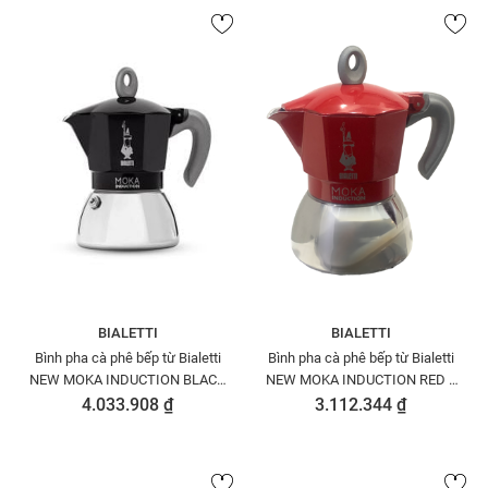
BIALETTI
BIALETTI
Bình pha cà phê bếp từ Bialetti
Bình pha cà phê bếp từ Bialetti
NEW MOKA INDUCTION BLACK
NEW MOKA INDUCTION RED 2
6 CUPS 0006936/NP
CUPS 0006942/NP
4.033.908 ₫
3.112.344 ₫