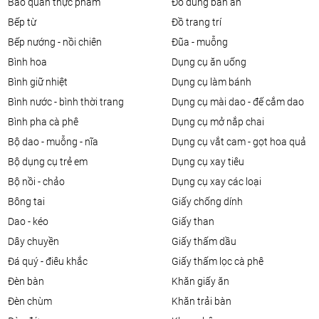
bảo quản thực phẩm
đồ dùng bàn ăn
bếp từ
đồ trang trí
bếp nướng - nồi chiên
đũa - muỗng
bình hoa
dụng cụ ăn uống
bình giữ nhiệt
dụng cụ làm bánh
bình nước - bình thời trang
dụng cụ mài dao - đế cắm dao
bình pha cà phê
dụng cụ mở nắp chai
bộ dao - muỗng - nĩa
dụng cụ vắt cam - gọt hoa quả
bộ dụng cụ trẻ em
dụng cụ xay tiêu
bộ nồi - chảo
dụng cụ xay các loại
bông tai
giấy chống dính
dao - kéo
giấy than
dây chuyền
giấy thấm dầu
đá quý - điêu khắc
giấy thấm lọc cà phê
đèn bàn
khăn giấy ăn
đèn chùm
khăn trải bàn