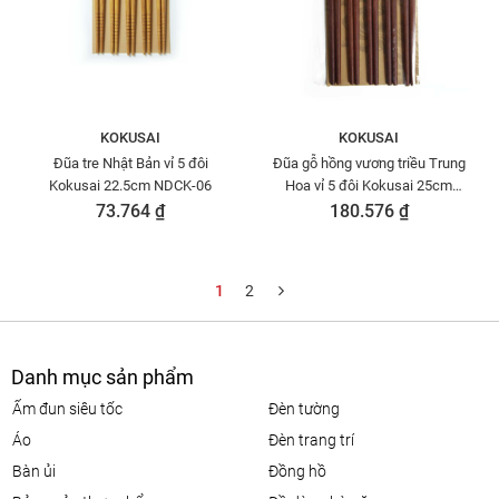
KOKUSAI
KOKUSAI
Đũa tre Nhật Bản vỉ 5 đôi
Đũa gỗ hồng vương triều Trung
Kokusai 22.5cm NDCK-06
Hoa vỉ 5 đôi Kokusai 25cm
NDCK-28
73.764 ₫
180.576 ₫
1
2
Danh mục sản phẩm
ấm đun siêu tốc
đèn tường
áo
đèn trang trí
bàn ủi
đồng hồ