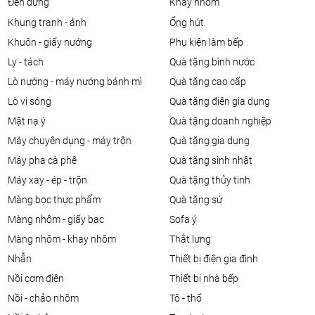
đèn đứng
khay nhôm
khung tranh - ảnh
ống hút
khuôn - giấy nướng
phụ kiện làm bếp
ly - tách
quà tặng bình nước
lò nướng - máy nướng bánh mì
quà tặng cao cấp
lò vi sóng
quà tặng điện gia dụng
mặt nạ ý
quà tặng doanh nghiệp
máy chuyên dụng - máy trộn
quà tặng gia dụng
máy pha cà phê
quà tặng sinh nhật
máy xay - ép - trộn
quà tặng thủy tinh
màng bọc thực phẩm
quà tặng sứ
màng nhôm - giấy bạc
sofa ý
màng nhôm - khay nhôm
thắt lưng
nhẫn
thiết bị điện gia đình
nồi cơm điện
thiết bị nhà bếp
nồi - chảo nhôm
tô - thố