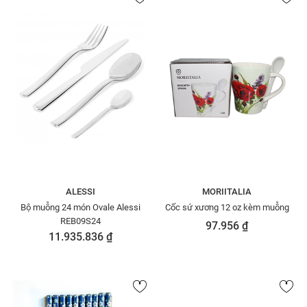
ALESSI
MORIITALIA
Bộ muỗng 24 món Ovale Alessi
Cốc sứ xương 12 oz kèm muỗng
REB09S24
97.956 ₫
11.935.836 ₫