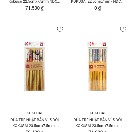
Kokusai 22.5cmx7.5mm NDCK-
KOKUSAI 22.5cmx7mm - NDCK-
06C
05K
71.500 ₫
0 ₫
KOKUSAI
KOKUSAI
ĐŨA TRE NHẬT BẢN VỈ 5 ĐÔI
ĐŨA TRE NHẬT BẢN VỈ 5 ĐÔI
KOKUSAI 23.5cmx7.5mm -
KOKUSAI 23.5cmx7.5mm -
NDCK-04B
NDCK-12A