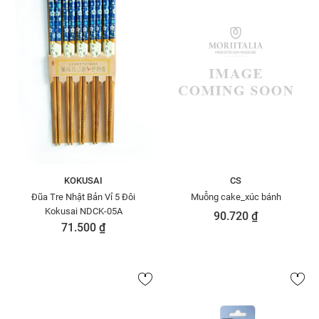
KOKUSAI
CS
Đũa Tre Nhật Bản Vỉ 5 Đôi
Muỗng cake_xúc bánh
Kokusai NDCK-05A
90.720 ₫
71.500 ₫