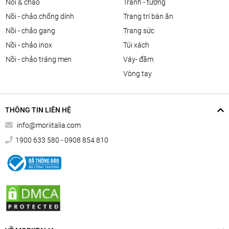
nồi & chảo
tranh - tượng
nồi - chảo chống dính
trang trí bàn ăn
nồi - chảo gang
trang sức
nồi - chảo inox
túi xách
nồi - chảo tráng men
váy- đầm
vòng tay
THÔNG TIN LIÊN HỆ
info@moriitalia.com
1900 633 580 - 0908 854 810