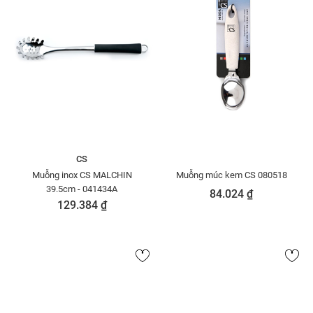
CS
Muỗng inox CS MALCHIN
Muỗng múc kem CS 080518
39.5cm - 041434A
84.024 ₫
129.384 ₫