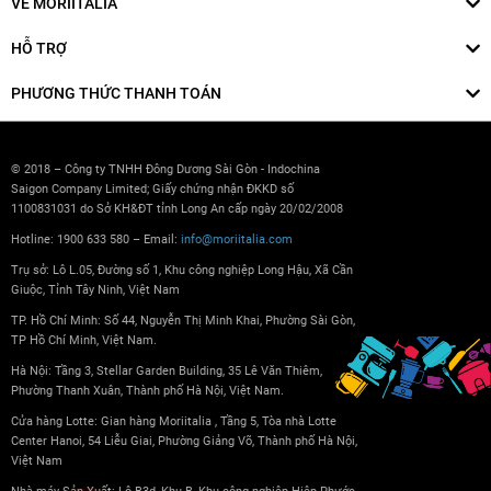
VỀ MORIITALIA
HỖ TRỢ
PHƯƠNG THỨC THANH TOÁN
© 2018 – Công ty TNHH Đông Dương Sài Gòn - Indochina
Saigon Company Limited; Giấy chứng nhận ĐKKD số
1100831031 do Sở KH&ĐT tỉnh Long An cấp ngày 20/02/2008
Hotline: 1900 633 580 – Email:
info@moriitalia.com
Trụ sở: Lô L.05, Đường số 1, Khu công nghiệp Long Hậu, Xã Cần
Giuộc, Tỉnh Tây Ninh, Việt Nam
TP. Hồ Chí Minh: Số 44, Nguyễn Thị Minh Khai, Phường Sài Gòn,
TP Hồ Chí Minh, Việt Nam.
Hà Nội: Tầng 3, Stellar Garden Building, 35 Lê Văn Thiêm,
Phường Thanh Xuân, Thành phố Hà Nội, Việt Nam.
Cửa hàng Lotte: Gian hàng Moriitalia , Tầng 5, Tòa nhà Lotte
Center Hanoi, 54 Liễu Giai, Phường Giảng Võ, Thành phố Hà Nội,
Việt Nam