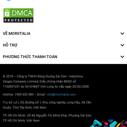
VỀ MORIITALIA
HỖ TRỢ
PHƯƠNG THỨC THANH TOÁN
© 2018 – Công ty TNHH Đông Dương Sài Gòn - Indochina
Saigon Company Limited; Giấy chứng nhận ĐKKD số
1100831031 do Sở KH&ĐT tỉnh Long An cấp ngày 20/02/2008
Hotline: 1900 633 580 – Email:
info@moriitalia.com
Trụ sở: Lô L.05, Đường số 1, Khu công nghiệp Long Hậu, Xã Cần
Giuộc, Tỉnh Tây Ninh, Việt Nam
TP. Hồ Chí Minh: Số 44, Nguyễn Thị Minh Khai, Phường Sài Gòn,
TP Hồ Chí Minh, Việt Nam.