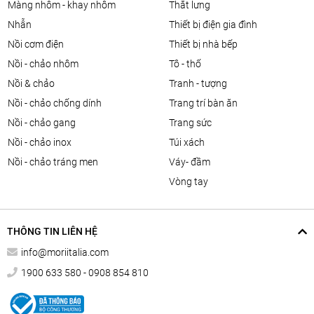
màng nhôm - khay nhôm
thắt lưng
nhẫn
thiết bị điện gia đình
nồi cơm điện
thiết bị nhà bếp
nồi - chảo nhôm
tô - thố
nồi & chảo
tranh - tượng
nồi - chảo chống dính
trang trí bàn ăn
nồi - chảo gang
trang sức
nồi - chảo inox
túi xách
nồi - chảo tráng men
váy- đầm
vòng tay
THÔNG TIN LIÊN HỆ
info@moriitalia.com
1900 633 580 - 0908 854 810