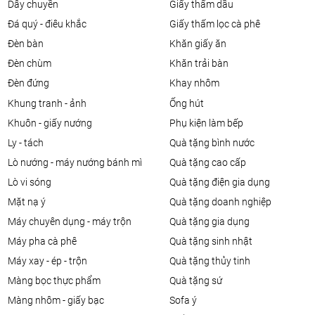
dây chuyền
giấy thấm dầu
đá quý - điêu khắc
giấy thấm lọc cà phê
đèn bàn
khăn giấy ăn
đèn chùm
khăn trải bàn
đèn đứng
khay nhôm
khung tranh - ảnh
ống hút
khuôn - giấy nướng
phụ kiện làm bếp
ly - tách
quà tặng bình nước
lò nướng - máy nướng bánh mì
quà tặng cao cấp
lò vi sóng
quà tặng điện gia dụng
mặt nạ ý
quà tặng doanh nghiệp
máy chuyên dụng - máy trộn
quà tặng gia dụng
máy pha cà phê
quà tặng sinh nhật
máy xay - ép - trộn
quà tặng thủy tinh
màng bọc thực phẩm
quà tặng sứ
màng nhôm - giấy bạc
sofa ý