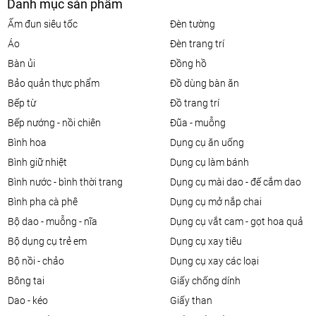
Danh mục sản phẩm
ấm đun siêu tốc
đèn tường
áo
đèn trang trí
bàn ủi
đồng hồ
bảo quản thực phẩm
đồ dùng bàn ăn
bếp từ
đồ trang trí
bếp nướng - nồi chiên
đũa - muỗng
bình hoa
dụng cụ ăn uống
bình giữ nhiệt
dụng cụ làm bánh
bình nước - bình thời trang
dụng cụ mài dao - đế cắm dao
bình pha cà phê
dụng cụ mở nắp chai
bộ dao - muỗng - nĩa
dụng cụ vắt cam - gọt hoa quả
bộ dụng cụ trẻ em
dụng cụ xay tiêu
bộ nồi - chảo
dụng cụ xay các loại
bông tai
giấy chống dính
dao - kéo
giấy than