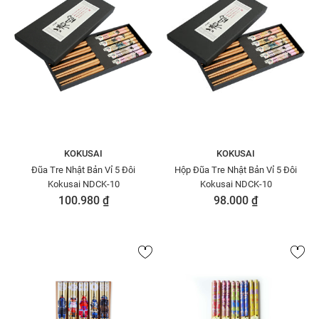
KOKUSAI
KOKUSAI
Đũa Tre Nhật Bản Vỉ 5 Đôi
Hộp Đũa Tre Nhật Bản Vỉ 5 Đôi
Kokusai NDCK-10
Kokusai NDCK-10
100.980 ₫
98.000 ₫