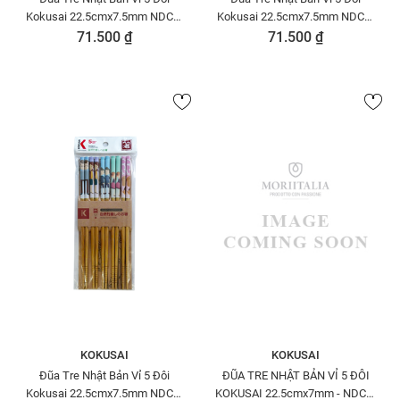
Kokusai 22.5cmx7.5mm NDCK-
Kokusai 22.5cmx7.5mm NDCK-
06A
06B
71.500 ₫
71.500 ₫
KOKUSAI
KOKUSAI
Đũa Tre Nhật Bản Vỉ 5 Đôi
ĐŨA TRE NHẬT BẢN VỈ 5 ĐÔI
Kokusai 22.5cmx7.5mm NDCK-
KOKUSAI 22.5cmx7mm - NDCK-