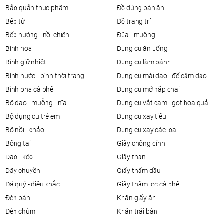
bảo quản thực phẩm
đồ dùng bàn ăn
bếp từ
đồ trang trí
bếp nướng - nồi chiên
đũa - muỗng
bình hoa
dụng cụ ăn uống
bình giữ nhiệt
dụng cụ làm bánh
bình nước - bình thời trang
dụng cụ mài dao - đế cắm dao
bình pha cà phê
dụng cụ mở nắp chai
bộ dao - muỗng - nĩa
dụng cụ vắt cam - gọt hoa quả
bộ dụng cụ trẻ em
dụng cụ xay tiêu
bộ nồi - chảo
dụng cụ xay các loại
bông tai
giấy chống dính
dao - kéo
giấy than
dây chuyền
giấy thấm dầu
đá quý - điêu khắc
giấy thấm lọc cà phê
đèn bàn
khăn giấy ăn
đèn chùm
khăn trải bàn