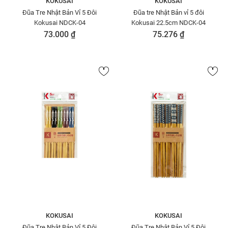
KOKUSAI
KOKUSAI
Đũa Tre Nhật Bản Vỉ 5 Đôi
Đũa tre Nhật Bản vỉ 5 đôi
Kokusai NDCK-04
Kokusai 22.5cm NDCK-04
73.000 ₫
75.276 ₫
KOKUSAI
KOKUSAI
Đũa Tre Nhật Bản Vỉ 5 Đôi
Đũa Tre Nhật Bản Vỉ 5 Đôi