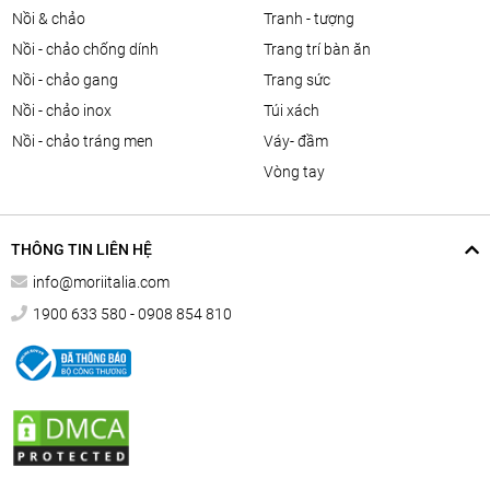
nồi & chảo
tranh - tượng
nồi - chảo chống dính
trang trí bàn ăn
nồi - chảo gang
trang sức
nồi - chảo inox
túi xách
nồi - chảo tráng men
váy- đầm
vòng tay
THÔNG TIN LIÊN HỆ
info@moriitalia.com
1900 633 580 - 0908 854 810