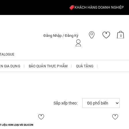
KHÁCH HÀNG DOANH NGHIỆP
Đăng Nhập / Đăng Ký
0
TALOGUE
ỆN GIA DỤNG
BẢO QUẢN THỰC PHẨM
QUÀ TẶNG
Sắp xếp theo: