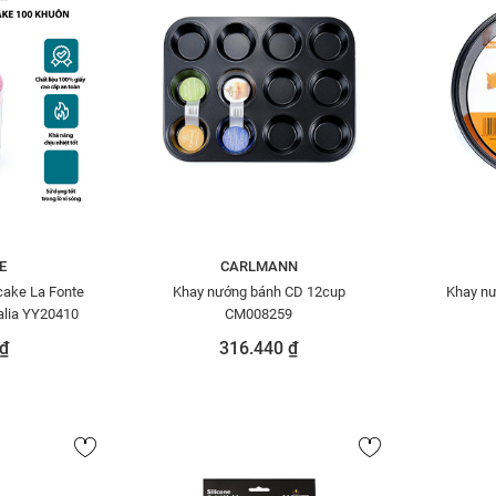
E
CARLMANN
cake La Fonte
Khay nướng bánh CD 12cup
Khay n
talia YY20410
CM008259
₫
316.440 ₫