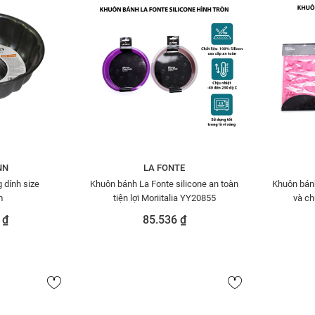
NN
LA FONTE
 dính size
Khuôn bánh La Fonte silicone an toàn
Khuôn bánh
m
tiện lợi Moriitalia YY20855
và ch
 ₫
85.536 ₫