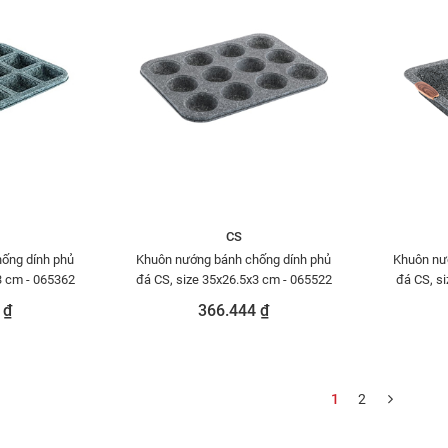
CS
ống dính phủ
Khuôn nướng bánh chống dính phủ
Khuôn nư
3 cm - 065362
đá CS, size 35x26.5x3 cm - 065522
đá CS, s
 ₫
366.444 ₫
1
2