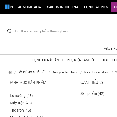
PORTAL MORIITALIA
SAIGON INDOCHINA
CỘNG TÁC VIÊN
L
CỬA HÀ
DỤNG CỤ NẤU ĂN
PHỤ KIỆN LÀM BẾP
DAO - KÉ
ĐỒ DÙNG NHÀ BẾP
Dụng cụ làm bánh
Máy chuyên dụng
C
CÂN TIỂU LY
DANH MỤC SẢN PHẨM
Sản phẩm
(42)
Lò nướng
(45)
Máy trộn
(45)
Thố trộn
(45)