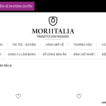
IÊN HỆ NHƯỢNG QUYỀN
NG
TIN TỨC - SỰ KIỆN
HÀNG MỚI VỀ
THƯƠNG HIỆU
CA
O
DỤNG CỤ LÀM BÁNH
ĐỒ DÙNG BÀN ĂN
BÌNH GIỮ NHIỆT
ĐI
ân tiểu ly