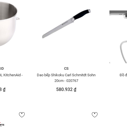
ID
CS
8L KitchenAid -
Dao bếp Shikoku Carl Schmitdt Sohn
Đồ đ
20cm - 020767
8 ₫
580.932 ₫