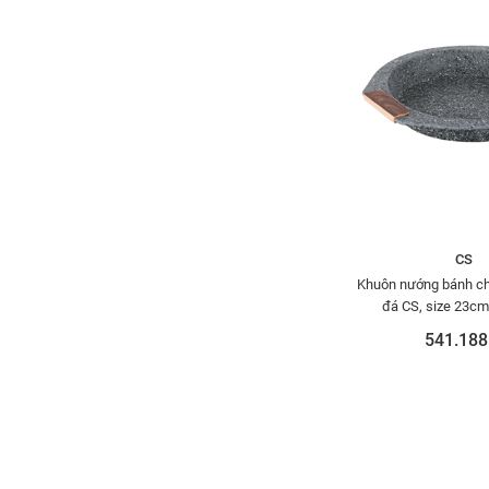
CS
Khuôn nướng bánh ch
đá CS, size 23cm
541.188