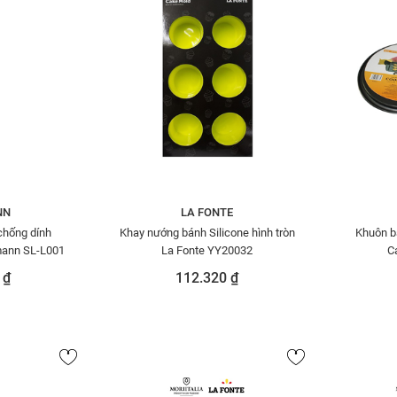
NN
LA FONTE
chống dính
Khay nướng bánh Silicone hình tròn
Khuôn b
mann SL-L001
La Fonte YY20032
C
 ₫
112.320 ₫