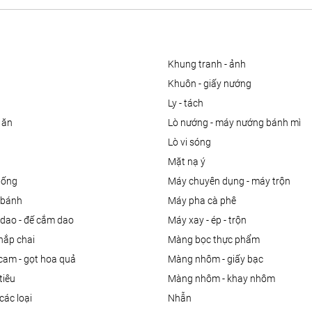
khung tranh - ảnh
khuôn - giấy nướng
ly - tách
 ăn
lò nướng - máy nướng bánh mì
lò vi sóng
mặt nạ ý
uống
máy chuyên dụng - máy trộn
m bánh
máy pha cà phê
 dao - đế cắm dao
máy xay - ép - trộn
nắp chai
màng bọc thực phẩm
 cam - gọt hoa quả
màng nhôm - giấy bạc
tiêu
màng nhôm - khay nhôm
các loại
nhẫn