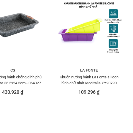
CS
LA FONTE
ớng bánh chống dính phủ
Khuôn nướng bánh La Fonte silicon
ize 36.5x24.5cm - 064327
hình chữ nhật Moriitalia YY20790
430.920 ₫
109.296 ₫