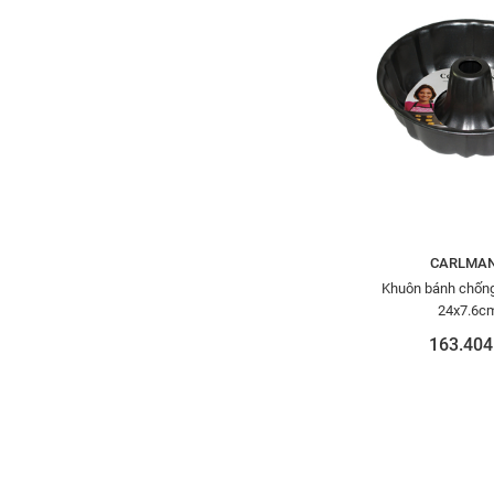
CARLMA
Khuôn bánh chống
24x7.6c
163.404