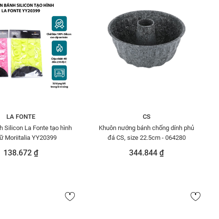
LA FONTE
CS
 Silicon La Fonte tạo hình
Khuôn nướng bánh chống dính phủ
ữ Moriitalia YY20399
đá CS, size 22.5cm - 064280
138.672 ₫
344.844 ₫