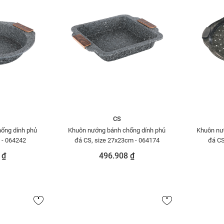
CS
ống dính phủ
Khuôn nướng bánh chống dính phủ
Khuôn nư
 - 064242
đá CS, size 27x23cm - 064174
đá CS
 ₫
496.908 ₫