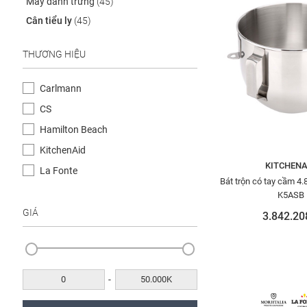
Máy đánh trứng
(45)
Cân tiểu ly
(45)
THƯƠNG HIỆU
Carlmann
CS
Hamilton Beach
KitchenAid
KITCHENA
La Fonte
Bát trộn có tay cầm 4.
K5ASB
GIÁ
3.842.20
-