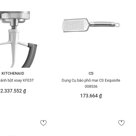
KITCHENAID
CS
ánh bột xoay KFE5T
Dụng Cụ bào phô mai CS Exquisite
008536
2.337.552 ₫
173.664 ₫