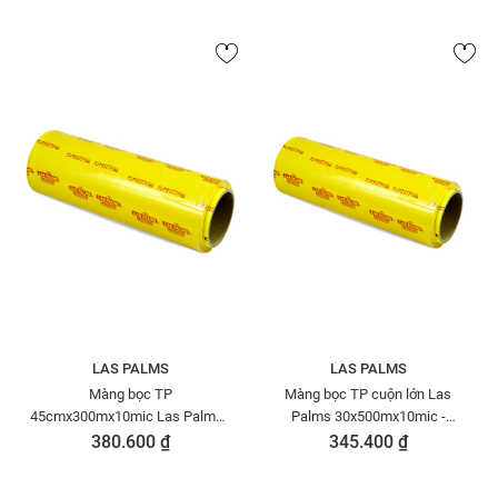
LAS PALMS
LAS PALMS
Màng bọc TP
Màng bọc TP cuộn lớn Las
45cmx300mx10mic Las Palms -
Palms 30x500mx10mic -
MBTP00000021
MBTP00000013
380.600 ₫
345.400 ₫