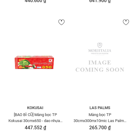
440.600 ₫
641.900 ₫
KOKUSAI
LAS PALMS
[BAO BÌ CŨ] Màng bọc TP
Màng bọc TP
Kokusai 30cmx650 - dao nhựa -
30cmx300mx10mic Las Palms
MBTP00004534
MBTP00000009-NK
447.552 ₫
265.700 ₫