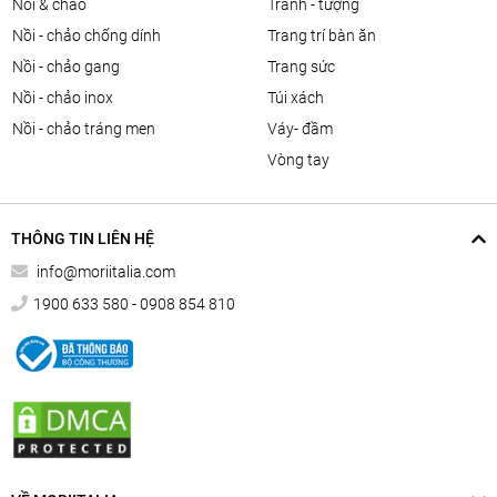
nồi & chảo
tranh - tượng
nồi - chảo chống dính
trang trí bàn ăn
nồi - chảo gang
trang sức
nồi - chảo inox
túi xách
nồi - chảo tráng men
váy- đầm
vòng tay
THÔNG TIN LIÊN HỆ
info@moriitalia.com
1900 633 580 - 0908 854 810