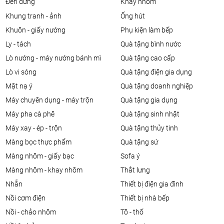
đèn đứng
khay nhôm
khung tranh - ảnh
ống hút
khuôn - giấy nướng
phụ kiện làm bếp
ly - tách
quà tặng bình nước
lò nướng - máy nướng bánh mì
quà tặng cao cấp
lò vi sóng
quà tặng điện gia dụng
mặt nạ ý
quà tặng doanh nghiệp
máy chuyên dụng - máy trộn
quà tặng gia dụng
máy pha cà phê
quà tặng sinh nhật
máy xay - ép - trộn
quà tặng thủy tinh
màng bọc thực phẩm
quà tặng sứ
màng nhôm - giấy bạc
sofa ý
màng nhôm - khay nhôm
thắt lưng
nhẫn
thiết bị điện gia đình
nồi cơm điện
thiết bị nhà bếp
nồi - chảo nhôm
tô - thố