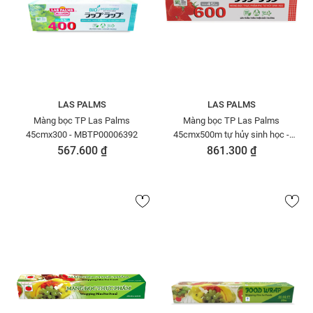
LAS PALMS
LAS PALMS
Màng bọc TP Las Palms
Màng bọc TP Las Palms
45cmx300 - MBTP00006392
45cmx500m tự hủy sinh học -
MBTP00006378
567.600 ₫
861.300 ₫