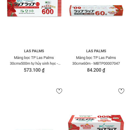
LAS PALMS
LAS PALMS
Màng bọc TP Las Palms
Màng bọc TP Las Palms
30cmx500m tự hủy sinh học -
30cmx60m - MBTP00007047
MBTP00006361
573.100 ₫
84.200 ₫