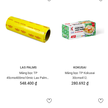
LAS PALMS
KOKUSAI
Màng bọc TP
Màng bọc TP Kokusai
45cmx400mx10mic Las Palms -
30cmx412.
MBTP00000043-VN
548.400 ₫
280.692 ₫