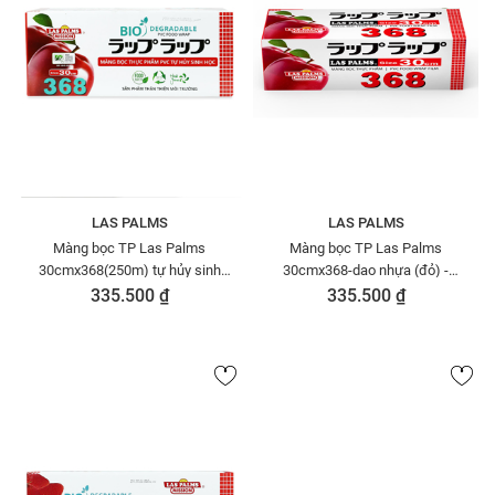
LAS PALMS
LAS PALMS
Màng bọc TP Las Palms
Màng bọc TP Las Palms
30cmx368(250m) tự hủy sinh
30cmx368-dao nhựa (đỏ) -
học - MBTP00006354
MBTP00006026
335.500 ₫
335.500 ₫