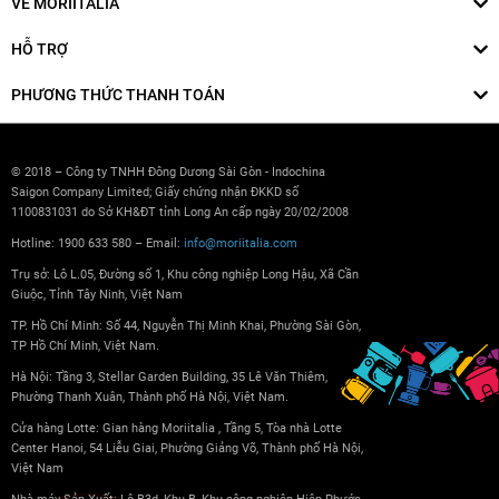
VỀ MORIITALIA
HỖ TRỢ
PHƯƠNG THỨC THANH TOÁN
© 2018 – Công ty TNHH Đông Dương Sài Gòn - Indochina
Saigon Company Limited; Giấy chứng nhận ĐKKD số
1100831031 do Sở KH&ĐT tỉnh Long An cấp ngày 20/02/2008
Hotline: 1900 633 580 – Email:
info@moriitalia.com
Trụ sở: Lô L.05, Đường số 1, Khu công nghiệp Long Hậu, Xã Cần
Giuộc, Tỉnh Tây Ninh, Việt Nam
TP. Hồ Chí Minh: Số 44, Nguyễn Thị Minh Khai, Phường Sài Gòn,
TP Hồ Chí Minh, Việt Nam.
Hà Nội: Tầng 3, Stellar Garden Building, 35 Lê Văn Thiêm,
Phường Thanh Xuân, Thành phố Hà Nội, Việt Nam.
Cửa hàng Lotte: Gian hàng Moriitalia , Tầng 5, Tòa nhà Lotte
Center Hanoi, 54 Liễu Giai, Phường Giảng Võ, Thành phố Hà Nội,
Việt Nam