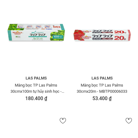
LAS PALMS
LAS PALMS
Màng bọc TP Las Palms
Màng bọc TP Las Palms
30cmx100m tự hủy sinh học -
30cmx20m - MBTP00006033
MBTP00006187
180.400 ₫
53.400 ₫