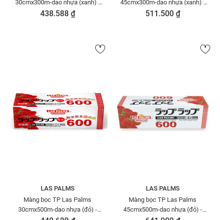
30cmx300m-dao nhựa (xanh) -
45cmx300m-dao nhựa (xanh) -
MBTP50006095
MBTP50006101
438.588 ₫
511.500 ₫
LAS PALMS
LAS PALMS
Màng bọc TP Las Palms
Màng bọc TP Las Palms
30cmx500m-dao nhựa (đỏ) -
45cmx500m-dao nhựa (đỏ) -
MBTP50006071
MBTP50006149