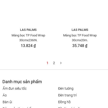
LAS PALMS
LAS PALMS
Màng bọc TP Food Wrap
Màng bọc TP Food Wrap
30cmx236IN.
30cmx20m.
13.824 ₫
35.748 ₫
1
2
Danh mục sản phẩm
ấm đun siêu tốc
đèn tường
áo
đèn trang trí
bàn ủi
đồng hồ