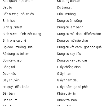
bảo quản thực phẩm
đồ dùng bàn ăn
bếp từ
đồ trang trí
bếp nướng - nồi chiên
đũa - muỗng
bình hoa
dụng cụ ăn uống
bình giữ nhiệt
dụng cụ làm bánh
bình nước - bình thời trang
dụng cụ mài dao - đế cắm dao
bình pha cà phê
dụng cụ mở nắp chai
bộ dao - muỗng - nĩa
dụng cụ vắt cam - gọt hoa quả
bộ dụng cụ trẻ em
dụng cụ xay tiêu
bộ nồi - chảo
dụng cụ xay các loại
bông tai
giấy chống dính
dao - kéo
giấy than
dây chuyền
giấy thấm dầu
đá quý - điêu khắc
giấy thấm lọc cà phê
đèn bàn
khăn giấy ăn
đèn chùm
khăn trải bàn