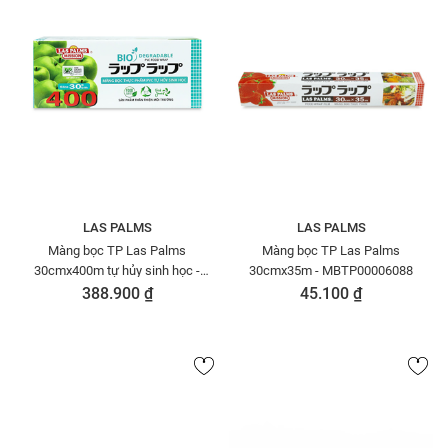
LAS PALMS
LAS PALMS
Màng bọc TP Las Palms
Màng bọc TP Las Palms
30cmx400m tự hủy sinh học -
30cmx35m - MBTP00006088
MBTP00006385
388.900 ₫
45.100 ₫