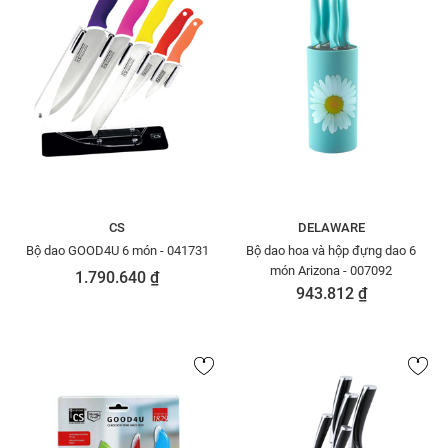
CS
DELAWARE
Bộ dao GOOD4U 6 món - 041731
Bộ dao hoa và hộp đựng dao 6
món Arizona - 007092
1.790.640 ₫
943.812 ₫