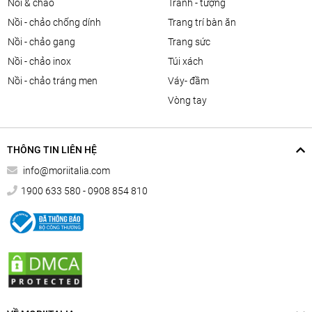
nồi & chảo
tranh - tượng
nồi - chảo chống dính
trang trí bàn ăn
nồi - chảo gang
trang sức
nồi - chảo inox
túi xách
nồi - chảo tráng men
váy- đầm
vòng tay
THÔNG TIN LIÊN HỆ
info@moriitalia.com
1900 633 580 - 0908 854 810