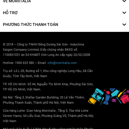
VỀ MORIITALIA
HỖ TRỢ
PHƯƠNG THỨC THANH TOÁN
© 2018 – Công ty TNHH Đông Dương Sài Gòn - Indochina
Saigon Company Limited; Giấy chứng nhận ĐKKD số
1100831031 do Sở KH&ĐT tỉnh Long An cấp ngày 20/02/2008
Hotline: 1900 633 580 – Email:
info@moriitalia.com
Trụ sở: Lô L.05, Đường số 1, Khu công nghiệp Long Hậu, Xã Cần
Giuộc, Tỉnh Tây Ninh, Việt Nam
TP. Hồ Chí Minh: Số 44, Nguyễn Thị Minh Khai, Phường Sài Gòn,
TP Hồ Chí Minh, Việt Nam.
Hà Nội: Tầng 3, Stellar Garden Building, 35 Lê Văn Thiêm,
Phường Thanh Xuân, Thành phố Hà Nội, Việt Nam.
Cửa hàng Lotte: Gian hàng Moriitalia , Tầng 5, Tòa nhà Lotte
Center Hanoi, 54 Liễu Giai, Phường Giảng Võ, Thành phố Hà Nội,
Việt Nam