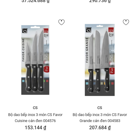
57.524.688 ₫
290.736 ₫
SENSECOCCR528
CS
CS
Bộ dao bếp inox 3 món CS Favor
Bộ dao bếp inox 3 món CS Favor
Cuisine cán đen 004576
Grande cán đen 004583
153.144 ₫
207.684 ₫