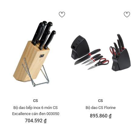
CS
CS
Bộ dao bếp inox 6 món CS
Bộ dao CS Florine
Excallence cán đen 003050
895.860 ₫
704.592 ₫