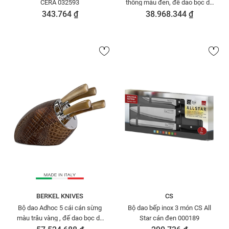
CERA 032593
thông màu đen, đế dao bọc da
ngựa màu nâu
343.764 ₫
38.968.344 ₫
BERKELSENSECAVN528
BERKEL KNIVES
CS
Bộ dao Adhoc 5 cái cán sừng
Bộ dao bếp inox 3 món CS All
màu trâu vàng , đế dao bọc da
Star cán đen 000189
cá sấu màu đồng BERKEL