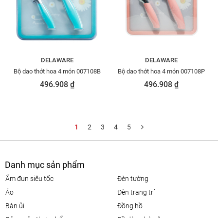
DELAWARE
DELAWARE
Bộ dao thớt hoa 4 món 007108B
Bộ dao thớt hoa 4 món 007108P
496.908 ₫
496.908 ₫
1
2
3
4
5
Danh mục sản phẩm
ấm đun siêu tốc
đèn tường
áo
đèn trang trí
bàn ủi
đồng hồ