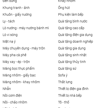
đèn đứng
khay nhôm
khung tranh - ảnh
ống hút
khuôn - giấy nướng
phụ kiện làm bếp
ly - tách
quà tặng bình nước
lò nướng - máy nướng bánh mì
quà tặng cao cấp
lò vi sóng
quà tặng điện gia dụng
mặt nạ ý
quà tặng doanh nghiệp
máy chuyên dụng - máy trộn
quà tặng gia dụng
máy pha cà phê
quà tặng sinh nhật
máy xay - ép - trộn
quà tặng thủy tinh
màng bọc thực phẩm
quà tặng sứ
màng nhôm - giấy bạc
sofa ý
màng nhôm - khay nhôm
thắt lưng
nhẫn
thiết bị điện gia đình
nồi cơm điện
thiết bị nhà bếp
nồi - chảo nhôm
tô - thố