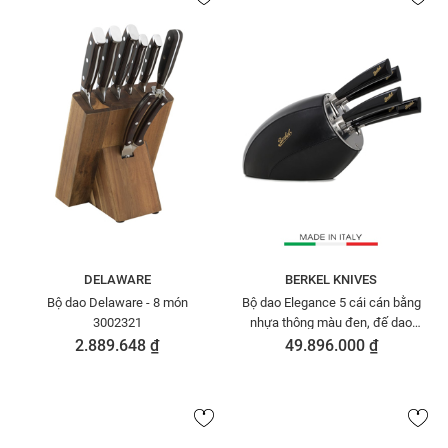
DELAWARE
BERKEL KNIVES
Bộ dao Delaware - 8 món
Bộ dao Elegance 5 cái cán bằng
3002321
nhựa thông màu đen, đế dao
bọc da bò màu đen BERKEL
2.889.648 ₫
49.896.000 ₫
SENSECUION551