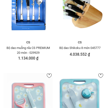
CS
CS
Bộ dao muỗng nĩa CS PREMIUM
Bộ dao Shikoku 8 món 045777
20 món - 029929
4.038.552 ₫
1.134.000 ₫