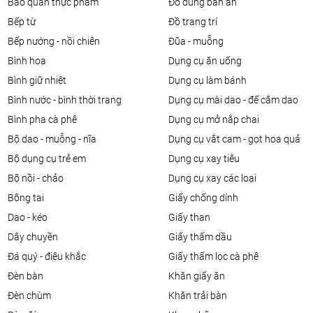
bảo quản thực phẩm
đồ dùng bàn ăn
bếp từ
đồ trang trí
bếp nướng - nồi chiên
đũa - muỗng
bình hoa
dụng cụ ăn uống
bình giữ nhiệt
dụng cụ làm bánh
bình nước - bình thời trang
dụng cụ mài dao - đế cắm dao
bình pha cà phê
dụng cụ mở nắp chai
bộ dao - muỗng - nĩa
dụng cụ vắt cam - gọt hoa quả
bộ dụng cụ trẻ em
dụng cụ xay tiêu
bộ nồi - chảo
dụng cụ xay các loại
bông tai
giấy chống dính
dao - kéo
giấy than
dây chuyền
giấy thấm dầu
đá quý - điêu khắc
giấy thấm lọc cà phê
đèn bàn
khăn giấy ăn
đèn chùm
khăn trải bàn