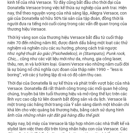
kinh tế của nhà Versace. Từ đây cũng bắt đầu cho thời đại của
Donatella Versace trong việc kế thừa sự nghiệp của anh trai. Hiện
nay, thể theo nguyện vọng của nhà sáng lập, Allegra Versace, con
gái của Donatella sở hữu 50% tài sản của tập đoàn, đồng thời là
người đưa ra tiếng nói cuối cùng trong các vấn đề quan trọng của
thương hiệu Versace.
Thời kỳ vàng son của thương hiệu Versace bắt đầu từ cuối thập
niên 70 đến những năm 80, được đánh dấu bằng một loạt các thử
nghiệm và nghiên cứu các xu hướng, phong cách trái ngược
như
nghệ thuật ảo giác (Psichedelico)
,
in (Stampato)
,
Punk rock,
Chic
,… cũng như các vật liệu mới như da, nhung, gia công laser,
thêu, ren, in và lưới kim loại. Gianni Versce vào những năm cuối đời
là sự bùng nổ chủ nghĩa cực đoan của thập niên 1990 – “less is
boring”, với các ý tưởng lập dị và có độ cảm thụ cao.
Thời đại của Donatella là sự kế thừa và phát triển vượt bậc của nhà
Versace. Donatella đã rất thành công trong các mối quan hệ công
chúng, truyền bá tên tuổi thương hiệu và mở rộng thế lực trên các
lĩnh vực cao cấp từ liên doanh bất động sản và du lịch. Versace là
một trong các hãng thời trang của Ý sẵn sàng dành một khoản chi
khá lớn cho việc quảng bá thương hiệu, bằng cách sử dụng hình
ảnh của
những nhân vật đắt giá hàng đầu thế giới
.
Ngày nay, bộ máy của Versace là tập hợp nhóm các nhà thiết kế và
stylist làm việc theo đội trên từng nhãn hiệu con của Versace. Các