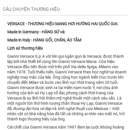
CÂU CHUYỆN THƯƠNG HIỆU
VERSACE - THƯƠNG HIỆU MANG HƠI HƯỚNG HAI QUỐC GIA:
Made in Germany - HÀNG SỨ và:
Made in Italy - HÀNG GỐI, CHĂN, ÁO TẮM
Lịch sử thương hiệu
Gianni Versace S.p.A với tên gọi ngắn gọn là Versace, được thành
lập bởi nhà thiết kế cùng tên Gianni Versace Maria. Cửa hiệu
Versace đầu tiên được mở trên phố Via della Spiga, Milano vào
năm 1978. Tuổi thiếu niên, Gianni Versace theo học nghề tại doanh
nghiệp may mặc của Mẹ. Ông cũng học ngành kiến trúc trước khi
chuyển đến Milan và bước vào lĩnh vực thời trang năm 26 tuổi.
Gianni Versace được sinh ra tại miền nam nước Ý, nơi chịu ảnh
hưởng của lịch sử Hy Lạp cổ đại, phong cách thời trang của
Versace là sự lĩnh hội thẩm mỹ nghệ thuật một cách sâu sắc. Là
một người tôn thờ hình tượng thần thoại Hy Lạp, Gianni Versace
đã
đương đại hóa vẻ đẹp
và
tính nghệ thuật của Medusa
– một
nhân vật có khả năng hóa đá tất cả những ai nhìn vào mắt nó, trở
thành logo thương hiệu của ông.
Cái chết của Gianni Versace năm 1997 đem lại cuộc khủng hoảng