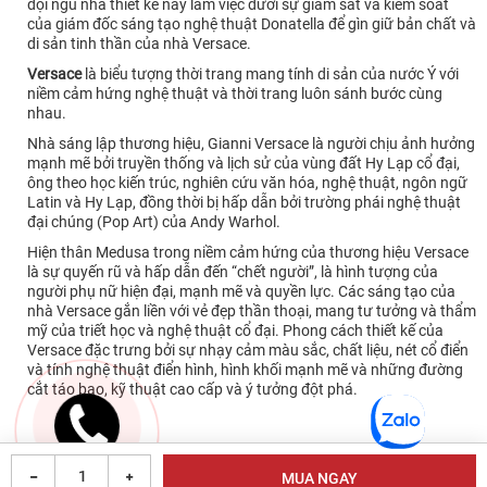
đội ngũ nhà thiết kế này làm việc dưới sự giám sát và kiểm soát
của giám đốc sáng tạo nghệ thuật Donatella để gìn giữ bản chất và
di sản tinh thần của nhà Versace.
Versace
là biểu tượng thời trang mang tính di sản của nước Ý với
niềm cảm hứng nghệ thuật và thời trang luôn sánh bước cùng
nhau.
Nhà sáng lập thương hiệu, Gianni Versace là người chịu ảnh hưởng
mạnh mẽ bởi truyền thống và lịch sử của vùng đất Hy Lạp cổ đại,
ông theo học kiến trúc, nghiên cứu văn hóa, nghệ thuật, ngôn ngữ
Latin và Hy Lạp, đồng thời bị hấp dẫn bởi trường phái nghệ thuật
đại chúng (Pop Art) của Andy Warhol.
Hiện thân Medusa trong niềm cảm hứng của thương hiệu Versace
là sự quyến rũ và hấp dẫn đến “chết người”, là hình tượng của
người phụ nữ hiện đại, mạnh mẽ và quyền lực. Các sáng tạo của
nhà Versace gắn liền với vẻ đẹp thần thoại, mang tư tưởng và thẩm
mỹ của triết học và nghệ thuật cổ đại. Phong cách thiết kế của
Versace đặc trưng bởi sự nhạy cảm màu sắc, chất liệu, nét cổ điển
và tính nghệ thuật điển hình, hình khối mạnh mẽ và những đường
cắt táo bạo, kỹ thuật cao cấp và ý tưởng đột phá.