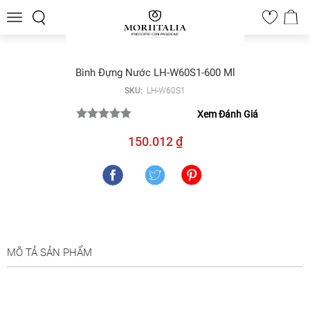
Toggle
0
navigation
Bình Đựng Nước LH-W60S1-600 Ml
SKU:
LH-W60S1
Xem Đánh Giá
150.012 ₫
MÔ TẢ SẢN PHẨM