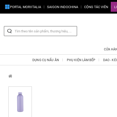
PORTAL MORIITALIA
SAIGON INDOCHINA
CỘNG TÁC VIÊN
L
CỬA HÀ
DỤNG CỤ NẤU ĂN
PHỤ KIỆN LÀM BẾP
DAO - KÉ