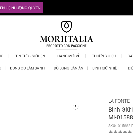
IÊN HỆ NHƯỢNG QUYỀN
NG
TIN TỨC - SỰ KIỆN
HÀNG MỚI VỀ
THƯƠNG HIỆU
CA
O
DỤNG CỤ LÀM BÁNH
ĐỒ DÙNG BÀN ĂN
BÌNH GIỮ NHIỆT
ĐI
LA FONTE
Bình Giữ 
Ml-0158
SKU:
015882-