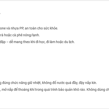
icone và nhựa PP, an toàn cho sức khỏe.
trà hoặc cà phê nóng/lạnh.
 đập – dễ mang theo khi đi học, đi làm hoặc du lịch.
g đúng chức năng giữ nhiệt, không đổ nước quá đầy, đậy nắp kín.
, mở nắp để thoáng khí trong quá trình bảo quản khô ráo. Không dùng cho