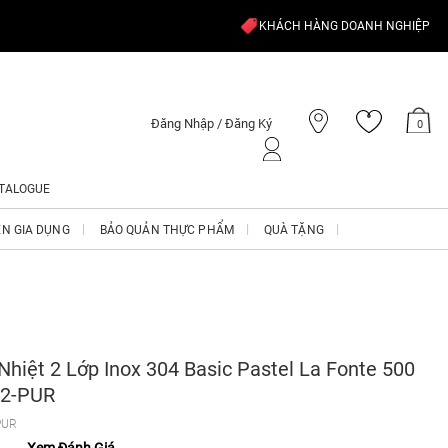
KHÁCH HÀNG DOANH NGHIỆP
Đăng Nhập / Đăng Ký
0
TALOGUE
ỆN GIA DỤNG
BẢO QUẢN THỰC PHẨM
QUÀ TẶNG
Nhiệt 2 Lớp Inox 304 Basic Pastel La Fonte 500
82-PUR
PUR