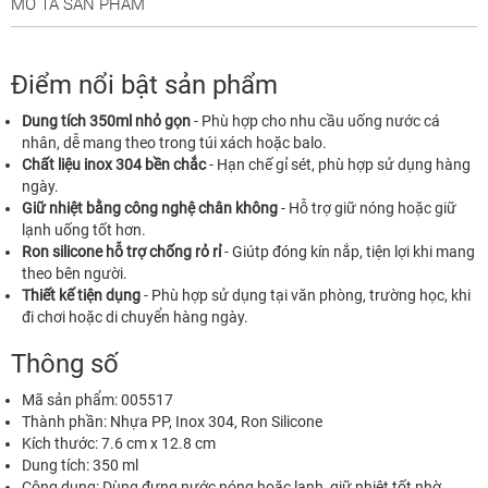
MÔ TẢ SẢN PHẨM
Điểm nổi bật sản phẩm
Dung tích 350ml nhỏ gọn
- Phù hợp cho nhu cầu uống nước cá
nhân, dễ mang theo trong túi xách hoặc balo.
Chất liệu inox 304 bền chắc
- Hạn chế gỉ sét, phù hợp sử dụng hàng
ngày.
Giữ nhiệt bằng công nghệ chân không
- Hỗ trợ giữ nóng hoặc giữ
lạnh uống tốt hơn.
Ron silicone hỗ trợ chống rỏ rỉ
- Giútp đóng kín nắp, tiện lợi khi mang
theo bên người.
Thiết kế tiện dụng
- Phù hợp sử dụng tại văn phòng, trường học, khi
đi chơi hoặc di chuyển hàng ngày.
Thông số
Mã sản phẩm: 005517
Thành phần: Nhựa PP, Inox 304, Ron Silicone
Kích thước: 7.6 cm x 12.8 cm
Dung tích: 350 ml
Công dụng: Dùng đựng nước nóng hoặc lạnh, giữ nhiệt tốt nhờ