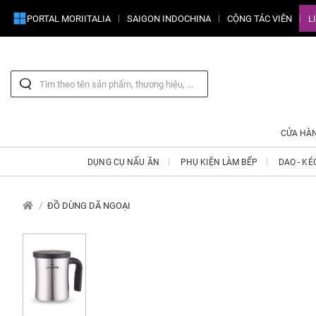
PORTAL MORIITALIA
SAIGON INDOCHINA
CỘNG TÁC VIÊN
L
CỬA HÀ
DỤNG CỤ NẤU ĂN
PHỤ KIỆN LÀM BẾP
DAO - KÉ
ĐỒ DÙNG DÃ NGOẠI