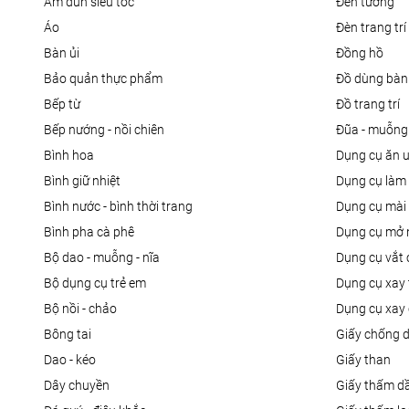
ấm đun siêu tốc
đèn tường
áo
đèn trang trí
bàn ủi
đồng hồ
bảo quản thực phẩm
đồ dùng bàn
bếp từ
đồ trang trí
bếp nướng - nồi chiên
đũa - muỗng
bình hoa
dụng cụ ăn 
bình giữ nhiệt
dụng cụ là
bình nước - bình thời trang
dụng cụ mài
bình pha cà phê
dụng cụ mở 
bộ dao - muỗng - nĩa
dụng cụ vắt
bộ dụng cụ trẻ em
dụng cụ xay 
bộ nồi - chảo
dụng cụ xay 
bông tai
giấy chống 
dao - kéo
giấy than
dây chuyền
giấy thấm d