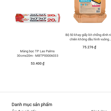
Bộ 50 khay giấy lót chống dính n
chiên không dầu hình vuông
Lafonte 004350-BRO
75.276 ₫
Màng bọc TP Las Palms
30cmx20m - MBTP00006033
53.400 ₫
Danh mục sản phẩm