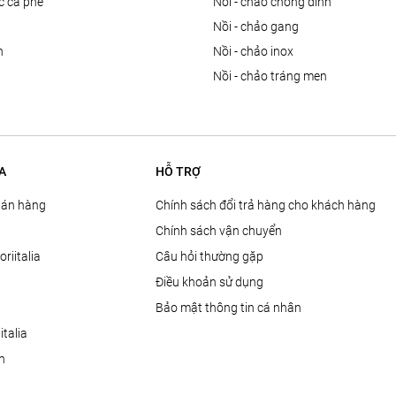
ọc cà phê
nồi - chảo chống dính
n
nồi - chảo gang
n
nồi - chảo inox
nồi - chảo tráng men
A
HỖ TRỢ
Bán hàng
Chính sách đổi trả hàng cho khách hàng
Chính sách vận chuyển
oriitalia
Câu hỏi thường gặp
Điều khoản sử dụng
Bảo mật thông tin cá nhân
talia
ện