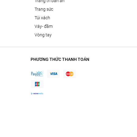
trang trí bàn ăn
trang sức
túi xách
váy- đầm
vòng tay
PHƯƠNG THỨC THANH TOÁN