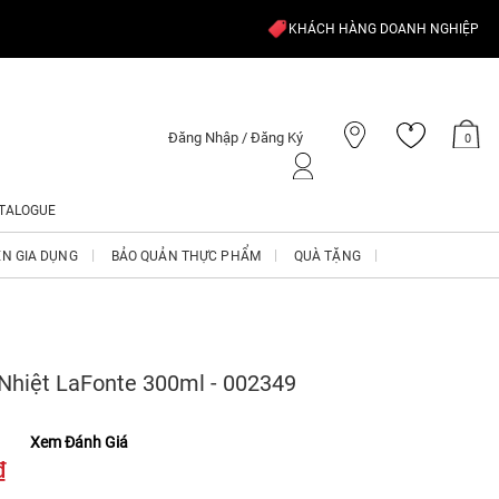
KHÁCH HÀNG DOANH NGHIỆP
Đăng Nhập / Đăng Ký
0
TALOGUE
ỆN GIA DỤNG
BẢO QUẢN THỰC PHẨM
QUÀ TẶNG
 Nhiệt LaFonte 300ml - 002349
Xem Đánh Giá
₫