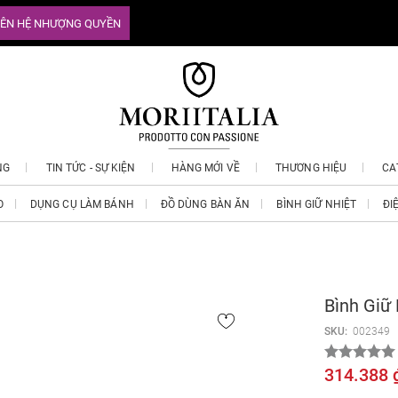
IÊN HỆ NHƯỢNG QUYỀN
NG
TIN TỨC - SỰ KIỆN
HÀNG MỚI VỀ
THƯƠNG HIỆU
CA
O
DỤNG CỤ LÀM BÁNH
ĐỒ DÙNG BÀN ĂN
BÌNH GIỮ NHIỆT
ĐI
Bình Giữ
SKU:
002349
314.388 