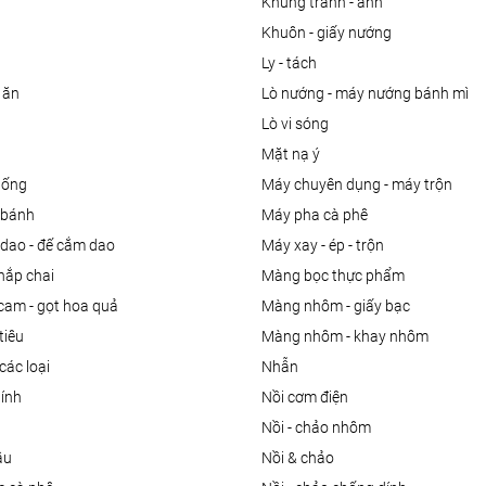
khung tranh - ảnh
khuôn - giấy nướng
ly - tách
 ăn
lò nướng - máy nướng bánh mì
lò vi sóng
mặt nạ ý
uống
máy chuyên dụng - máy trộn
m bánh
máy pha cà phê
 dao - đế cắm dao
máy xay - ép - trộn
nắp chai
màng bọc thực phẩm
 cam - gọt hoa quả
màng nhôm - giấy bạc
tiêu
màng nhôm - khay nhôm
các loại
nhẫn
dính
nồi cơm điện
nồi - chảo nhôm
ầu
nồi & chảo