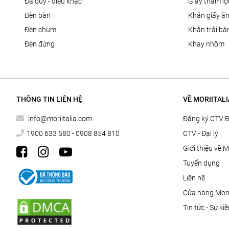
đá quý - điêu khắc
giấy thấm l
đèn bàn
khăn giấy ă
đèn chùm
khăn trải bà
đèn đứng
khay nhôm
THÔNG TIN LIÊN HỆ
VỀ MORIITALI
info@moriitalia.com
Đăng ký CTV 
1900 633 580 - 0908 854 810
CTV - Đại lý
Giới thiệu về M
Tuyển dụng
Liên hệ
Cửa hàng Morii
Tin tức - Sự ki