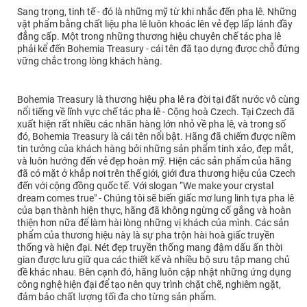
Sang trọng, tinh tế - đó là những mỹ từ khi nhắc đến pha lê. Những
vật phẩm bằng chất liệu pha lê luôn khoác lên vẻ đẹp lấp lánh đầy
đẳng cấp. Một trong những thương hiệu chuyên chế tác pha lê
phải kể đến Bohemia Treasury - cái tên đã tạo dựng được chỗ đứng
vững chắc trong lòng khách hàng.
Bohemia Treasury là thương hiệu pha lê ra đời tại đất nước vô cùng
nổi tiếng về lĩnh vực chế tác pha lê - Cộng hoà Czech. Tại Czech đã
xuất hiện rất nhiều các nhãn hàng lớn nhỏ về pha lê, và trong số
đó, Bohemia Treasury là cái tên nổi bật. Hãng đã chiếm được niềm
tin tưởng của khách hàng bởi những sản phẩm tinh xảo, đẹp mắt,
và luôn hướng đến vẻ đẹp hoàn mỹ. Hiện các sản phẩm của hãng
đã có mặt ở khắp nơi trên thế giới, giới đưa thương hiệu của Czech
đến với cộng đồng quốc tế. Với slogan “We make your crystal
dream comes true" - Chúng tôi sẽ biến giấc mơ lung linh tựa pha lê
của bạn thành hiện thực, hãng đã không ngừng cố gắng và hoàn
thiện hơn nữa để làm hài lòng những vị khách của mình. Các sản
phẩm của thương hiệu này là sự pha trộn hài hoà giấc truyền
thống và hiện đại. Nét đẹp truyền thống mang đậm dấu ấn thời
gian được lưu giữ qua các thiết kế và nhiều bộ sưu tập mang chủ
đề khác nhau. Bên cạnh đó, hãng luôn cập nhật những ứng dụng
công nghệ hiện đại để tạo nên quy trình chặt chẽ, nghiêm ngặt,
đảm bảo chất lượng tối đa cho từng sản phẩm.