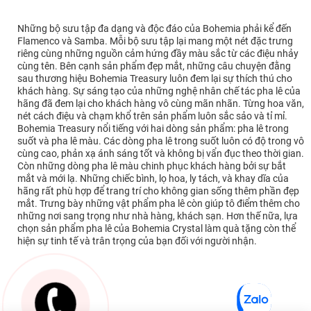
Những bộ sưu tập đa dạng và độc đáo của Bohemia phải kể đến
Flamenco và Samba. Mỗi bộ sưu tập lại mang một nét đặc trưng
riêng cùng những nguồn cảm hứng đầy màu sắc từ các điệu nhảy
cùng tên. Bên cạnh sản phẩm đẹp mắt, những câu chuyện đằng
sau thương hiệu Bohemia Treasury luôn đem lại sự thích thú cho
khách hàng. Sự sáng tạo của những nghệ nhân chế tác pha lê của
hãng đã đem lại cho khách hàng vô cùng mãn nhãn. Từng hoa văn,
nét cách điệu và chạm khổ trên sản phẩm luôn sắc sảo và tỉ mỉ.
Bohemia Treasury nổi tiếng với hai dòng sản phẩm: pha lê trong
suốt và pha lê màu. Các dòng pha lê trong suốt luôn có độ trong vô
cùng cao, phản xạ ánh sáng tốt và không bị vẩn đục theo thời gian.
Còn những dòng pha lê màu chinh phục khách hàng bởi sự bắt
mắt và mới lạ. Những chiếc bình, lọ hoa, ly tách, và khay dĩa của
hãng rất phù hợp để trang trí cho không gian sống thêm phần đẹp
mắt. Trưng bày những vật phẩm pha lê còn giúp tô điểm thêm cho
những nơi sang trọng như nhà hàng, khách sạn. Hơn thế nữa, lựa
chọn sản phẩm pha lê của Bohemia Crystal làm quà tặng còn thể
hiện sự tinh tế và trân trọng của bạn đối với người nhận.