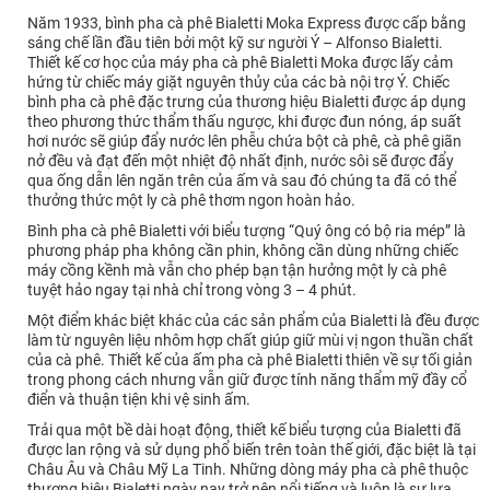
Năm 1933, bình pha cà phê Bialetti Moka Express được cấp bằng
sáng chế lần đầu tiên bởi một kỹ sư người Ý – Alfonso Bialetti.
Thiết kế cơ học của máy pha cà phê Bialetti Moka được lấy cảm
hứng từ chiếc máy giặt nguyên thủy của các bà nội trợ Ý. Chiếc
bình pha cà phê đặc trưng của thương hiệu Bialetti được áp dụng
theo phương thức thẩm thấu ngược, khi được đun nóng, áp suất
hơi nước sẽ giúp đẩy nước lên phễu chứa bột cà phê, cà phê giãn
nở đều và đạt đến một nhiệt độ nhất định, nước sôi sẽ được đẩy
qua ống dẫn lên ngăn trên của ấm và sau đó chúng ta đã có thể
thưởng thức một ly cà phê thơm ngon hoàn hảo.
Bình pha cà phê Bialetti với biểu tượng “Quý ông có bộ ria mép” là
phương pháp pha không cần phin, không cần dùng những chiếc
máy cồng kềnh mà vẫn cho phép bạn tận hưởng một ly cà phê
tuyệt hảo ngay tại nhà chỉ trong vòng 3 – 4 phút.
Một điểm khác biệt khác của các sản phẩm của Bialetti là đều được
làm từ nguyên liệu nhôm hợp chất giúp giữ mùi vị ngon thuần chất
của cà phê. Thiết kế của ấm pha cà phê Bialetti thiên về sự tối giản
trong phong cách nhưng vẫn giữ được tính năng thẩm mỹ đầy cổ
điển và thuận tiện khi vệ sinh ấm.
Trải qua một bề dài hoạt động, thiết kế biểu tượng của Bialetti đã
được lan rộng và sử dụng phổ biến trên toàn thế giới, đặc biệt là tại
Châu Âu và Châu Mỹ La Tinh. Những dòng máy pha cà phê thuộc
thương hiệu Bialetti ngày nay trở nên nổi tiếng và luôn là sự lựa