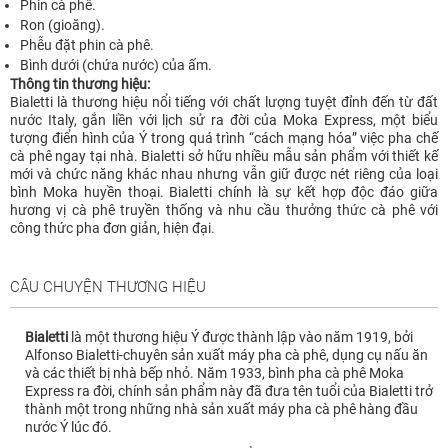
Phin cà phê.
Ron (gioăng).
Phễu đặt phin cà phê.
Bình dưới (chứa nước) của ấm.
Thông tin thương hiệu:
Bialetti là thương hiệu nổi tiếng với chất lượng tuyệt đỉnh đến từ đất
nước Italy, gắn liền với lịch sử ra đời của Moka Express, một biểu
tượng điển hình của Ý trong quá trình “cách mạng hóa” việc pha chế
cà phê ngay tại nhà. Bialetti sở hữu nhiều mẫu sản phẩm với thiết kế
mới và chức năng khác nhau nhưng vẫn giữ được nét riêng của loại
bình Moka huyền thoại. Bialetti chính là sự kết hợp độc đáo giữa
hương vị cà phê truyền thống và nhu cầu thưởng thức cà phê với
công thức pha đơn giản, hiện đại.
CÂU CHUYỆN THƯƠNG HIỆU
Bialetti
là một thương hiệu Ý được thành lập vào năm 1919, bởi
Alfonso Bialetti-chuyên sản xuất máy pha cà phê, dụng cụ nấu ăn
và các thiết bị nhà bếp nhỏ. Năm 1933, bình pha cà phê Moka
Express ra đời, chính sản phẩm này đã đưa tên tuổi của Bialetti trở
thành một trong những nhà sản xuất máy pha cà phê hàng đầu
nước Ý lúc đó.