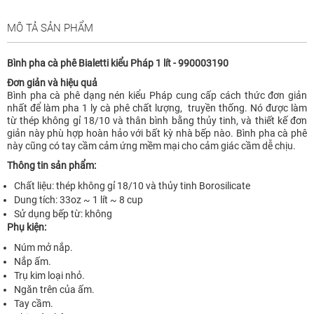
MÔ TẢ SẢN PHẨM
Bình pha cà phê Bialetti kiểu Pháp 1 lít - 990003190
Đơn giản và hiệu quả
Bình pha cà phê dạng nén kiểu Pháp cung cấp cách thức đơn giản
nhất để làm pha 1 ly cà phê chất lượng, truyền thống. Nó được làm
từ thép không gỉ 18/10 và thân bình bằng thủy tinh, và thiết kế đơn
giản này phù hợp hoàn hảo với bất kỳ nhà bếp nào. Bình pha cà phê
này cũng có tay cầm cảm ứng mềm mại cho cảm giác cầm dễ chịu.
Thông tin sản phẩm:
Chất liệu: thép không gỉ 18/10 và thủy tinh Borosilicate
Dung tích: 33oz ~ 1 lít ~ 8 cup
Sử dụng bếp từ: không
Phụ kiện:
Núm mở nắp.
Nắp ấm.
Trụ kim loại nhỏ.
Ngăn trên của ấm.
Tay cầm.