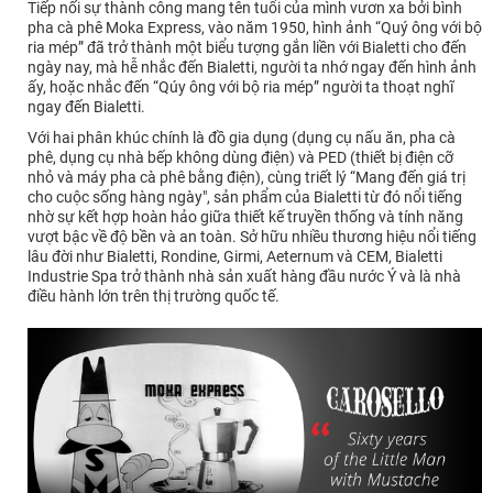
Tiếp nối sự thành công mang tên tuổi của mình vươn xa bởi bình
pha cà phê Moka Express, vào năm 1950, hình ảnh “Quý ông với bộ
ria mép” đã trở thành một biểu tượng gắn liền với Bialetti cho đến
ngày nay, mà hễ nhắc đến Bialetti, người ta nhớ ngay đến hình ảnh
ấy, hoặc nhắc đến “Qúy ông với bộ ria mép” người ta thoạt nghĩ
ngay đến Bialetti.
Với hai phân khúc chính là đồ gia dụng (dụng cụ nấu ăn, pha cà
phê, dụng cụ nhà bếp không dùng điện) và PED (thiết bị điện cỡ
nhỏ và máy pha cà phê bằng điện), cùng triết lý “Mang đến giá trị
cho cuộc sống hàng ngày", sản phẩm của Bialetti từ đó nổi tiếng
nhờ sự kết hợp hoàn hảo giữa thiết kế truyền thống và tính năng
vượt bậc về độ bền và an toàn. Sở hữu nhiều thương hiệu nổi tiếng
lâu đời như Bialetti, Rondine, Girmi, Aeternum và CEM, Bialetti
Industrie Spa trở thành nhà sản xuất hàng đầu nước Ý và là nhà
điều hành lớn trên thị trường quốc tế.