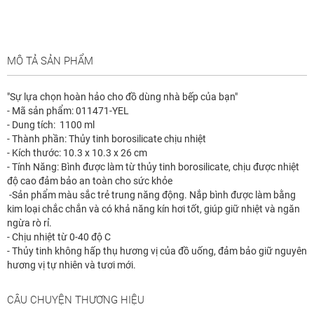
MÔ TẢ SẢN PHẨM
"Sự lựa chọn hoàn hảo cho đồ dùng nhà bếp của bạn"
- Mã sản phẩm: 011471-YEL
- Dung tích: 1100 ml
- Thành phần: Thủy tinh borosilicate chịu nhiệt
- Kích thước: 10.3 x 10.3 x 26 cm
- Tính Năng: Bình được làm từ thủy tinh borosilicate, chịu được nhiệt
độ cao đảm bảo an toàn cho sức khỏe
-Sản phẩm màu sắc trẻ trung năng động. Nắp bình được làm bằng
kim loại chắc chắn và có khả năng kín hơi tốt, giúp giữ nhiệt và ngăn
ngừa rò rỉ.
- Chịu nhiệt từ 0-40 độ C
- Thủy tinh không hấp thụ hương vị của đồ uống, đảm bảo giữ nguyên
hương vị tự nhiên và tươi mới.
CÂU CHUYỆN THƯƠNG HIỆU