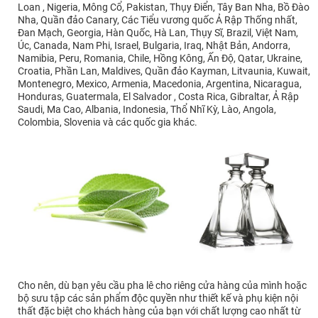
Loan , Nigeria, Mông Cổ, Pakistan, Thụy Điển, Tây Ban Nha, Bồ Đào
Nha, Quần đảo Canary, Các Tiểu vương quốc Ả Rập Thống nhất,
Đan Mạch, Georgia, Hàn Quốc, Hà Lan, Thụy Sĩ, Brazil, Việt Nam,
Úc, Canada, Nam Phi, Israel, Bulgaria, Iraq, Nhật Bản, Andorra,
Namibia, Peru, Romania, Chile, Hồng Kông, Ấn Độ, Qatar, Ukraine,
Croatia, Phần Lan, Maldives, Quần đảo Kayman, Litvaunia, Kuwait,
Montenegro, Mexico, Armenia, Macedonia, Argentina, Nicaragua,
Honduras, Guatermala, El Salvador , Costa Rica, Gibraltar, Ả Rập
Saudi, Ma Cao, Albania, Indonesia, Thổ Nhĩ Kỳ, Lào, Angola,
Colombia, Slovenia và các quốc gia khác.
Cho nên, dù bạn yêu cầu pha lê cho riêng cửa hàng của mình hoặc
bộ sưu tập các sản phẩm độc quyền như thiết kế và phụ kiện nội
thất đặc biệt cho khách hàng của bạn với chất lượng cao nhất từ ​​