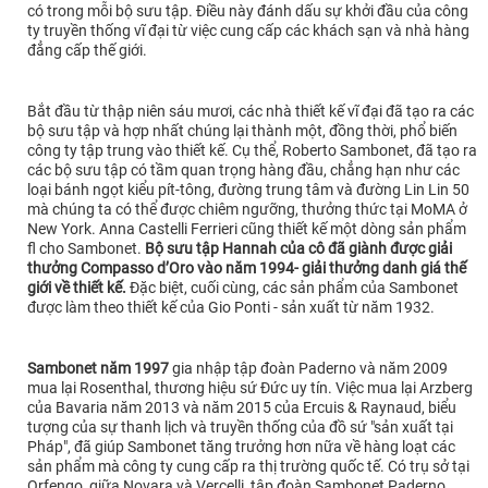
có trong mỗi bộ sưu tập. Điều này đánh dấu sự khởi đầu của công
ty truyền thống vĩ đại từ việc cung cấp các khách sạn và nhà hàng
đẳng cấp thế giới.
Bắt đầu từ thập niên sáu mươi, các nhà thiết kế vĩ đại đã tạo ra các
bộ sưu tập và hợp nhất chúng lại thành một, đồng thời, phổ biến
công ty tập trung vào thiết kế. Cụ thể, Roberto Sambonet, đã tạo ra
các bộ sưu tập có tầm quan trọng hàng đầu, chẳng hạn như các
loại bánh ngọt kiểu pít-tông, đường trung tâm và đường Lin Lin 50
mà chúng ta có thể được chiêm ngưỡng, thưởng thức tại MoMA ở
New York. Anna Castelli Ferrieri cũng thiết kế một dòng sản phẩm
fl cho Sambonet.
Bộ sưu tập Hannah của cô đã giành được giải
thưởng Compasso d’Oro vào năm 1994- giải thưởng danh giá thế
giới về thiết kế.
Đặc biệt, cuối cùng, các sản phẩm của Sambonet
được làm theo thiết kế của Gio Ponti - sản xuất từ ​​năm 1932.
Sambonet năm 1997
gia nhập tập đoàn Paderno và năm 2009
mua lại Rosenthal, thương hiệu sứ Đức uy tín. Việc mua lại Arzberg
của Bavaria năm 2013 và năm 2015 của Ercuis & Raynaud, biểu
tượng của sự thanh lịch và truyền thống của đồ sứ "sản xuất tại
Pháp", đã giúp Sambonet tăng trưởng hơn nữa về hàng loạt các
sản phẩm mà công ty cung cấp ra thị trường quốc tế. Có trụ sở tại
Orfengo, giữa Novara và Vercelli, tập đoàn Sambonet Paderno