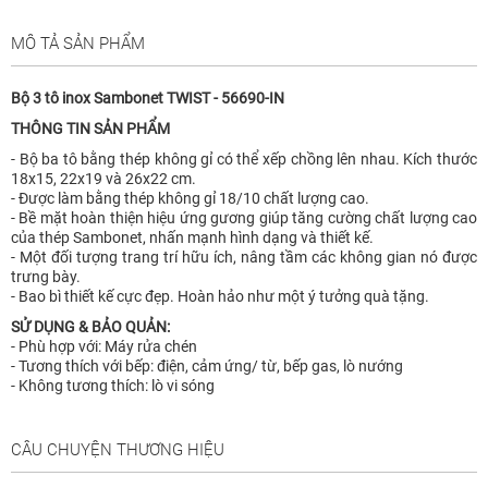
MÔ TẢ SẢN PHẨM
Bộ 3 tô inox Sambonet TWIST - 56690-IN
THÔNG TIN SẢN PHẨM
- Bộ ba tô bằng thép không gỉ có thể xếp chồng lên nhau. Kích thước
18x15, 22x19 và 26x22 cm.
- Được làm bằng thép không gỉ 18/10 chất lượng cao.
- Bề mặt hoàn thiện hiệu ứng gương giúp tăng cường chất lượng cao
của thép Sambonet, nhấn mạnh hình dạng và thiết kế.
- Một đối tượng trang trí hữu ích, nâng tầm các không gian nó được
trưng bày.
- Bao bì thiết kế cực đẹp. Hoàn hảo như một ý tưởng quà tặng.
SỬ DỤNG & BẢO QUẢN:
- Phù hợp với: Máy rửa chén
- Tương thích với bếp: điện, cảm ứng/ từ, bếp gas, lò nướng
- Không tương thích: lò vi sóng
CÂU CHUYỆN THƯƠNG HIỆU