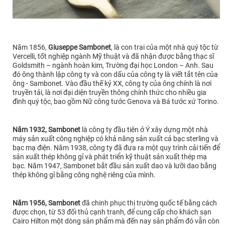
Năm 1856,
Giuseppe Sambonet
, là con trai của một nhà quý tộc từ
Vercelli, tốt nghiệp ngành Mỹ thuật và đã nhận được bằng thạc sĩ
Goldsmith – ngành hoàn kim, Trường đại học London – Anh. Sau
đó ông thành lập công ty và con dấu của công ty là viết tắt tên của
ông - Sambonet. Vào đầu thế kỷ XX, công ty của ông chính là nơi
truyền tải, là nơi đại diện truyền thông chính thức cho nhiều gia
đình quý tộc, bao gồm Nữ công tước Genova và Bá tước xứ Torino.
Năm 1932, Sambonet
là công ty đầu tiên ở Ý xây dựng một nhà
máy sản xuất công nghiệp có khả năng sản xuất cả bạc sterling và
bạc mạ điện. Năm 1938, công ty đã đưa ra một quy trình cải tiến để
sản xuất thép không gỉ và phát triển kỹ thuật sản xuất thép mạ
bạc. Năm 1947, Sambonet bắt đầu sản xuất dao và lưỡi dao bằng
thép không gỉ bằng công nghệ riêng của mình.
Năm 1956, Sambonet
đã chinh phục thị trường quốc tế bằng cách
được chọn, từ 53 đối thủ cạnh tranh, để cung cấp cho khách sạn
Cairo Hilton một dòng sản phẩm mà đến nay sản phẩm đó vẫn còn