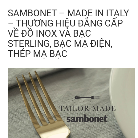
SAMBONET – MADE IN ITALY
– THƯƠNG HIỆU ĐẲNG CẤP
VỀ ĐỒ INOX VÀ BẠC
STERLING, BẠC MẠ ĐIỆN,
THÉP MẠ BẠC