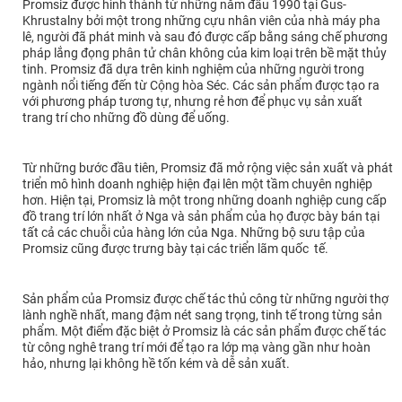
Promsiz được hình thành từ những năm đầu 1990 tại Gus-
Khrustalny bởi một trong những cựu nhân viên của nhà máy pha
lê, người đã phát minh và sau đó được cấp bằng sáng chế phương
pháp lắng đọng phân tử chân không của kim loại trên bề mặt thủy
tinh. Promsiz đã dựa trên kinh nghiệm của những người trong
ngành nổi tiếng đến từ Cộng hòa Séc. Các sản phẩm được tạo ra
với phương pháp tương tự, nhưng rẻ hơn để phục vụ sản xuất
trang trí cho những đồ dùng để uống.
Từ những bước đầu tiên, Promsiz đã mở rộng việc sản xuất và phát
triển mô hình doanh nghiệp hiện đại lên một tầm chuyên nghiệp
hơn. Hiện tại, Promsiz là một trong những doanh nghiệp cung cấp
đồ trang trí lớn nhất ở Nga và sản phẩm của họ được bày bán tại
tất cả các chuỗi của hàng lớn của Nga. Những bộ sưu tập của
Promsiz cũng được trưng bày tại các triển lãm quốc tế.
Sản phẩm của Promsiz được chế tác thủ công từ những người thợ
lành nghề nhất, mang đậm nét sang trọng, tinh tế trong từng sản
phẩm. Một điểm đặc biệt ở Promsiz là các sản phẩm được chế tác
từ công nghê trang trí mới để tạo ra lớp mạ vàng gần như hoàn
hảo, nhưng lại không hề tốn kém và dễ sản xuất.