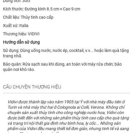
Dung tích: 30cl
Kích thước: Đường kính 8.5 cm × Cao 9 cm
Chất liệu: Thủy tinh cao cấp
Xuất xứ: Italia
Thương hiệu: VIDIVI
Hướng dẫn sử dụng
Sử dụng: Dùng uống nước, nước ép, cocktail, v.v... hoặc làm quà tặng
trang nhã.
Bảo quản: Rửa sạch sau khi dùng, an toàn với máy rửa chén; bảo
quản nơi khô ráo.
CÂU CHUYỆN THƯƠNG HIỆU
Vidivi được thành lập vào năm 1905 tại Ý với nhà máy đầu tiên ở
Turin và nhà máy thứ hai ở Colognola ai Colli, Verona. Không chỉ
chuyên sản xuất thủy tinh cho công nghiệp nước hoa, Vidivi còn
được biết đến với những sản phẩm thủy tinh cao cấp cho quà tặng
và trang trí nội thất gia đình như bình hoa, ly cốc... Những sản
phẩm của Vidivi đều mang thiết kế đơn giản, nhưng tinh tế và sang