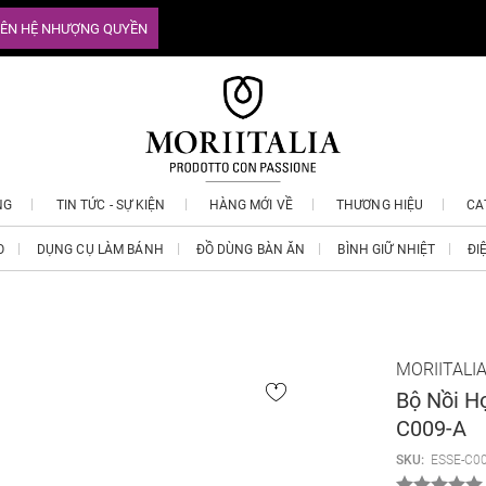
IÊN HỆ NHƯỢNG QUYỀN
NG
TIN TỨC - SỰ KIỆN
HÀNG MỚI VỀ
THƯƠNG HIỆU
CA
O
DỤNG CỤ LÀM BÁNH
ĐỒ DÙNG BÀN ĂN
BÌNH GIỮ NHIỆT
ĐI
MORIITALI
Bộ Nồi H
C009-A
SKU:
ESSE-C0