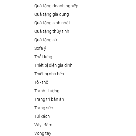
quà tặng doanh nghiệp
quà tặng gia dụng
quà tặng sinh nhật
quà tặng thủy tinh
quà tặng sứ
sofa ý
thắt lưng
thiết bị điện gia đình
thiết bị nhà bếp
tô - thố
tranh - tượng
trang trí bàn ăn
trang sức
túi xách
váy- đầm
vòng tay