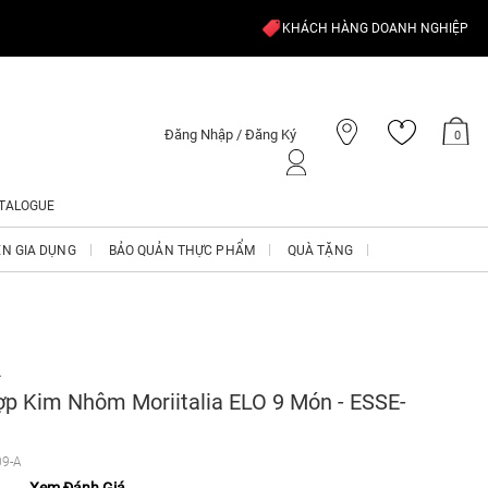
KHÁCH HÀNG DOANH NGHIỆP
Đăng Nhập / Đăng Ký
0
TALOGUE
ỆN GIA DỤNG
BẢO QUẢN THỰC PHẨM
QUÀ TẶNG
A
ợp Kim Nhôm Moriitalia ELO 9 Món - ESSE-
09-A