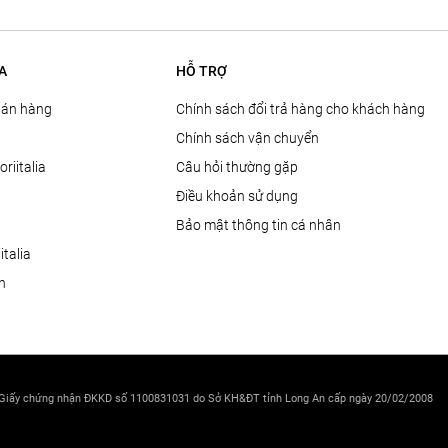
A
HỖ TRỢ
Bán hàng
Chính sách đổi trả hàng cho khách hàng
Chính sách vận chuyển
oriitalia
Câu hỏi thường gặp
Điều khoản sử dụng
Bảo mật thông tin cá nhân
talia
ện
 Giấy chứng nhận ĐKKD số 1100831031 do Sở KH&ĐT tỉnh Long An cấp ngày 20/02/2008