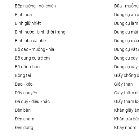
bếp nướng - nồi chiên
đũa - muỗng
bình hoa
dụng cụ ăn 
bình giữ nhiệt
dụng cụ là
bình nước - bình thời trang
dụng cụ mài
bình pha cà phê
dụng cụ mở 
bộ dao - muỗng - nĩa
dụng cụ vắt
bộ dụng cụ trẻ em
dụng cụ xay 
bộ nồi - chảo
dụng cụ xay 
bông tai
giấy chống 
dao - kéo
giấy than
dây chuyền
giấy thấm d
đá quý - điêu khắc
giấy thấm l
đèn bàn
khăn giấy ă
đèn chùm
khăn trải bà
đèn đứng
khay nhôm