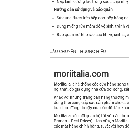
Nắp kính cường lực trong suốt, chịu nhiệt
Hướng dẫn sử dụng và bảo quản
Sử dụng được trên bếp gas, bếp hồng ng
Dùng miếng rửa mềm để vệ sinh, tránh vậ
Bảo quản nơi khô ráo sau khi vệ sinh sạc
CÂU CHUYỆN THƯƠNG HIỆU
moriitalia.com
Moriitalia
là hệ thống các cửa hàng sang tr
nội thất, đồ gia dụng nhà cửa đời sống, sả
Khác với những trang bán hàng thương mạ
đồng thời cung cấp các sản phẩm cho các 
lựa chọn đáng tin cậy của các đối tác, kh
Moriitalia
, với mối quan hệ tốt với các t
Brands – Best Prices). Hơn nữa, ở Moriita
các mặt hàng chính hãng, tuyệt vời hơn đ