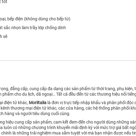
 tốt
oại, bếp điện (không dùng cho bếp từ)
t sắc nhọn làm trầy lớp chống dính
h sẽ
ọng, đẳng cấp, cung cấp đa dạng các sản phẩm từ thời trang, phụ kiện, tú
n phẩm cho du lịch, dã ngoại… Tất cả đều đến từ các thương hiệu nổi tiếng
i điện tử khác,
Moriitalia
là đơn vị trực tiếp nhập khẩu và phân phối độc
kênh thương mại điện tử khác, các cửa hàng, các hệ thống phân phối kh
ách hàng và người tiêu dùng cuối cùng.
hương hiệu cung cấp sản phẩm, cam kết đem đến cho người dùng những sản
lia luôn có những chương trình khuyến mãi định kỳ với mức trợ giá bất 
ó chính là những trải nghiệm mua sắm tuyệt vời mà bạn nhận được nếu tin