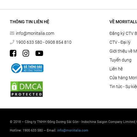
THÔNG TIN LIÊN HỆ
VỀ MORIITALI
info@moriitalia.com
Đăng ký CTV 
1900 633 580 - 0908 854 810
CTV - Đại lý
Giới thiệu về M
Tuyển dụng
Liên hệ
Cửa hàng Morii
Tin tức - Sự ki
© 2018 – Công ty TNHH Đông Dương Sài Gòn - Indochina Saigon Company Limited;
Hotline: 1900 633 580 – Email:
info@moriitalia.com