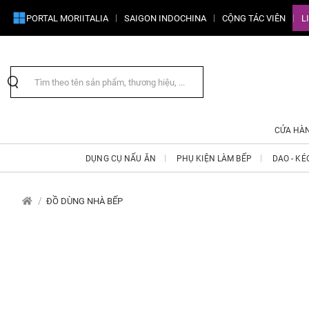
PORTAL MORIITALIA
SAIGON INDOCHINA
CỘNG TÁC VIÊN
L
CỬA HÀ
DỤNG CỤ NẤU ĂN
PHỤ KIỆN LÀM BẾP
DAO - KÉ
ĐỒ DÙNG NHÀ BẾP