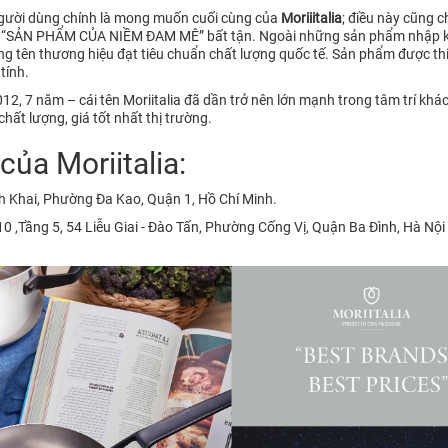
người dùng chính là mong muốn cuối cùng của
Moriiitalia
; điều này cũng c
– “SẢN PHẨM CỦA NIỀM ĐAM MÊ” bất tận. Ngoài những sản phẩm nhập khẩ
 tên thương hiệu đạt tiêu chuẩn chất lượng quốc tế. Sản phẩm được thiế
tính.
2, 7 năm – cái tên Moriitalia đã dần trở nên lớn mạnh trong tâm trí kh
hất lượng, giá tốt nhất thị trường.
ủa Moriitalia:
h Khai, Phường Đa Kao, Quận 1, Hồ Chí Minh.
 ,Tầng 5, 54 Liễu Giai - Đào Tấn, Phường Cống Vị, Quận Ba Đình, Hà Nội