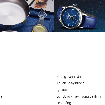
khung tranh - ảnh
khuôn - giấy nướng
ly - tách
 ăn
lò nướng - máy nướng bánh mì
lò vi sóng