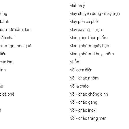
mặt nạ ý
uống
máy chuyên dụng - máy trộn
m bánh
máy pha cà phê
 dao - đế cắm dao
máy xay - ép - trộn
nắp chai
màng bọc thực phẩm
 cam - gọt hoa quả
màng nhôm - giấy bạc
tiêu
màng nhôm - khay nhôm
các loại
nhẫn
dính
nồi cơm điện
nồi - chảo nhôm
ầu
nồi & chảo
ọc cà phê
nồi - chảo chống dính
n
nồi - chảo gang
n
nồi - chảo inox
nồi - chảo tráng men