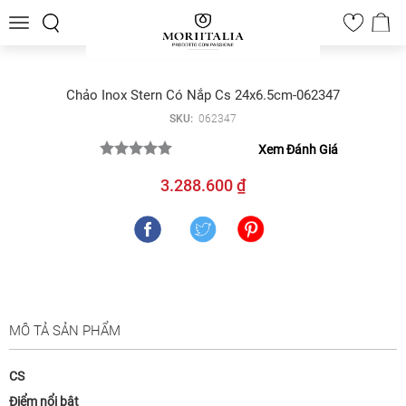
Toggle
0
navigation
Chảo Inox Stern Có Nắp Cs 24x6.5cm-062347
SKU:
062347
Xem Đánh Giá
3.288.600 ₫
MÔ TẢ SẢN PHẨM
CS
Điểm nổi bật