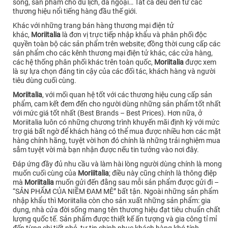
sống, sản phẩm cho du lịch, dã ngoại… Tất cả đều đến từ các
thương hiệu nổi tiếng hàng đầu thế giới.
Khác với những trang bán hàng thương mại điện tử
khác,
Moriitalia
là đơn vị trực tiếp nhập khẩu và phân phối độc
quyền toàn bộ các sản phẩm trên website; đồng thời cung cấp các
sản phẩm cho các kênh thương mại điện tử khác, các cửa hàng,
các hệ thống phân phối khác trên toàn quốc,
Moriitalia
được xem
là sự lựa chọn đáng tin cậy của các đối tác, khách hàng và người
tiêu dùng cuối cùng.
Moriitalia
, với mối quan hệ tốt với các thương hiệu cung cấp sản
phẩm, cam kết đem đến cho người dùng những sản phẩm tốt nhất
với mức giá tốt nhất (Best Brands – Best Prices). Hơn nữa, ở
Moriitalia luôn có những chương trình khuyến mãi định kỳ với mức
trợ giá bất ngờ để khách hàng có thể mua được nhiều hơn các mặt
hàng chính hãng, tuyệt vời hơn đó chính là những trải nghiệm mua
sắm tuyệt vời mà bạn nhận được nếu tin tưởng vào nơi đây.
Đáp ứng đầy đủ nhu cầu và làm hài lòng người dùng chính là mong
muốn cuối cùng của
Moriiitalia
; điều này cũng chính là thông điệp
mà
Moriitalia
muốn gửi đến đằng sau mỗi sản phẩm được gửi đi –
“SẢN PHẨM CỦA NIỀM ĐAM MÊ” bất tận. Ngoài những sản phẩm
nhập khẩu thì Moriitalia còn cho sản xuất những sản phẩm: gia
dụng, nhà cửa đời sống mang tên thương hiệu đạt tiêu chuẩn chất
lượng quốc tế. Sản phẩm được thiết kế ấn tượng và gia công tỉ mỉ
đến từng chi tiết nhỏ, tự tin chinh phục khách hàng khó tính.