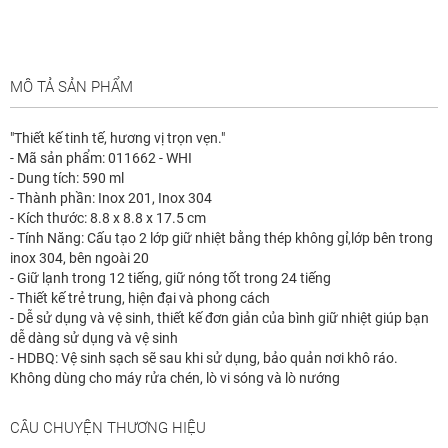
MÔ TẢ SẢN PHẨM
"Thiết kế tinh tế, hương vị trọn vẹn."
- Mã sản phẩm: 011662 - WHI
- Dung tích: 590 ml
- Thành phần: Inox 201, Inox 304
- Kích thước: 8.8 x 8.8 x 17.5 cm
- Tính Năng: Cấu tạo 2 lớp giữ nhiệt bằng thép không gỉ,lớp bên trong
inox 304, bên ngoài 20
- Giữ lạnh trong 12 tiếng, giữ nóng tốt trong 24 tiếng
- Thiết kế trẻ trung, hiện đại và phong cách
- Dễ sử dụng và vệ sinh, thiết kế đơn giản của bình giữ nhiệt giúp bạn
dễ dàng sử dụng và vệ sinh
- HDBQ: Vệ sinh sạch sẽ sau khi sử dụng, bảo quản nơi khô ráo.
Không dùng cho máy rửa chén, lò vi sóng và lò nướng
CÂU CHUYỆN THƯƠNG HIỆU