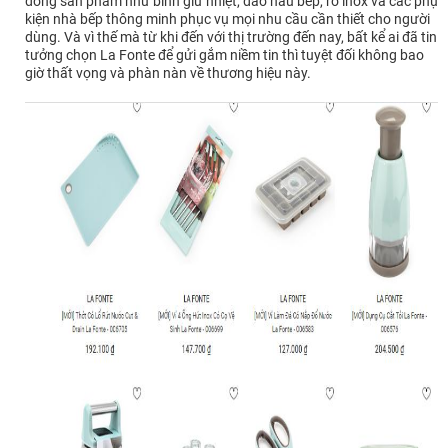
dòng sản phẩm như bình giữ nhiệt, dao nấu bếp, rổ inox và các phụ
kiện nhà bếp thông minh phục vụ mọi nhu cầu cần thiết cho người
dùng. Và vì thế mà từ khi đến với thị trường đến nay, bất kể ai đã tin
tưởng chọn La Fonte để gửi gắm niềm tin thì tuyệt đối không bao
giờ thất vọng và phàn nàn về thương hiệu này.