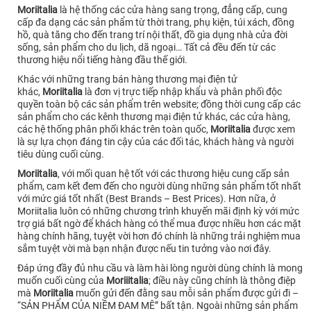
Moriitalia
là hệ thống các cửa hàng sang trọng, đẳng cấp, cung
cấp đa dạng các sản phẩm từ thời trang, phụ kiện, túi xách, đồng
hồ, quà tăng cho đến trang trí nội thất, đồ gia dụng nhà cửa đời
sống, sản phẩm cho du lịch, dã ngoại… Tất cả đều đến từ các
thương hiệu nổi tiếng hàng đầu thế giới.
Khác với những trang bán hàng thương mại điện tử
khác,
Moriitalia
là đơn vị trực tiếp nhập khẩu và phân phối độc
quyền toàn bộ các sản phẩm trên website; đồng thời cung cấp các
sản phẩm cho các kênh thương mại điện tử khác, các cửa hàng,
các hệ thống phân phối khác trên toàn quốc,
Moriitalia
được xem
là sự lựa chọn đáng tin cậy của các đối tác, khách hàng và người
tiêu dùng cuối cùng.
Moriitalia
, với mối quan hệ tốt với các thương hiệu cung cấp sản
phẩm, cam kết đem đến cho người dùng những sản phẩm tốt nhất
với mức giá tốt nhất (Best Brands – Best Prices). Hơn nữa, ở
Moriitalia luôn có những chương trình khuyến mãi định kỳ với mức
trợ giá bất ngờ để khách hàng có thể mua được nhiều hơn các mặt
hàng chính hãng, tuyệt vời hơn đó chính là những trải nghiệm mua
sắm tuyệt vời mà bạn nhận được nếu tin tưởng vào nơi đây.
Đáp ứng đầy đủ nhu cầu và làm hài lòng người dùng chính là mong
muốn cuối cùng của
Moriiitalia
; điều này cũng chính là thông điệp
mà
Moriitalia
muốn gửi đến đằng sau mỗi sản phẩm được gửi đi –
“SẢN PHẨM CỦA NIỀM ĐAM MÊ” bất tận. Ngoài những sản phẩm