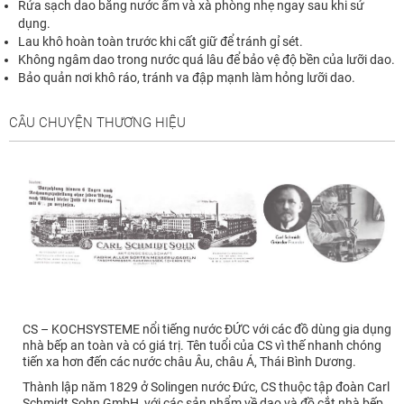
Rửa sạch dao bằng nước ấm và xà phòng nhẹ ngay sau khi sử
dụng.
Lau khô hoàn toàn trước khi cất giữ để tránh gỉ sét.
Không ngâm dao trong nước quá lâu để bảo vệ độ bền của lưỡi dao.
Bảo quản nơi khô ráo, tránh va đập mạnh làm hỏng lưỡi dao.
CÂU CHUYỆN THƯƠNG HIỆU
CS – KOCHSYSTEME nổi tiếng nước ĐỨC với các đồ dùng gia dụng
nhà bếp an toàn và có giá trị. Tên tuổi của CS vì thế nhanh chóng
tiến xa hơn đến các nước châu Âu, châu Á, Thái Bình Dương.
Thành lập năm 1829 ở Solingen nước Đức, CS thuộc tập đoàn Carl
Schmidt Sohn GmbH, với các sản phẩm về dao và đồ cắt nhà bếp