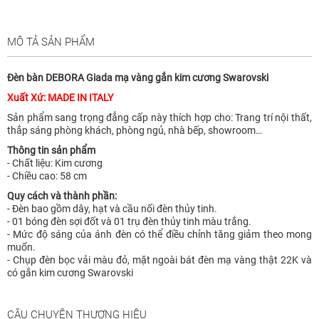
MÔ TẢ SẢN PHẨM
Đèn bàn DEBORA Giada mạ vàng gắn kim cương Swarovski
Xuất Xứ: MADE IN ITALY
Sản phẩm sang trọng đẳng cấp này thích hợp cho: Trang trí nội thất,
thắp sáng phòng khách, phòng ngủ, nhà bếp, showroom…
Thông tin sản phẩm
- Chất liệu: Kim cương
- Chiều cao: 58 cm
Quy cách và thành phần:
- Đèn bao gồm dây, hạt và cầu nối đèn thủy tinh.
- 01 bóng đèn sợi đốt và 01 trụ đèn thủy tinh màu trắng.
- Mức độ sáng của ánh đèn có thể điều chỉnh tăng giảm theo mong
muốn.
- Chụp đèn bọc vải màu đỏ, mặt ngoài bát đèn mạ vàng thật 22K và
có gắn kim cương Swarovski
CÂU CHUYỆN THƯƠNG HIỆU