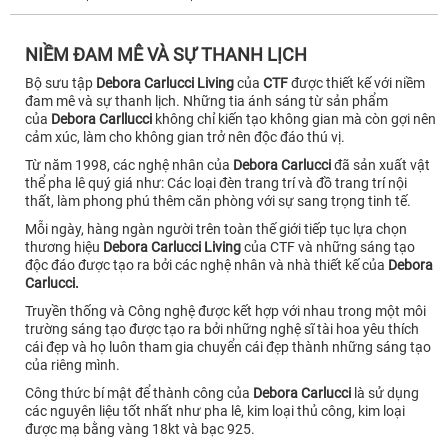
NIỀM ĐAM MÊ VÀ SỰ THANH LỊCH
Bộ sưu tập
Debora Carlucci Living
của
CTF
được thiết kế với niềm
đam mê và sự thanh lịch. Những tia ánh sáng từ sản phẩm
của
Debora Carllucci
không chỉ kiến tạo không gian mà còn gợi nên
cảm xúc, làm cho không gian trở nên độc đáo thú vị.
Từ năm 1998, các nghệ nhân của
Debora Carlucci
đã sản xuất vật
thể pha lê quý giá như: Các loại đèn trang trí và đồ trang trí nội
thất, làm phong phú thêm căn phòng với sự sang trọng tinh tế.
Mỗi ngày, hàng ngàn người trên toàn thế giới tiếp tục lựa chọn
thương hiệu
Debora Carlucci Living
của CTF và những sáng tạo
độc đáo được tạo ra bởi các nghệ nhân và nhà thiết kế của
Debora
Carlucci.
Truyền thống và Công nghệ được kết hợp với nhau trong một môi
trường sáng tạo được tạo ra bởi những nghệ sĩ tài hoa yêu thích
cái đẹp và họ luôn tham gia chuyển cái đẹp thành những sáng tạo
của riêng mình.
Công thức bí mật để thành công của
Debora Carlucci
là sử dụng
các nguyên liệu tốt nhất như pha lê, kim loại thủ công, kim loại
được mạ bằng vàng 18kt và bạc 925.