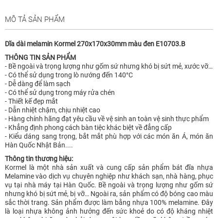
MÔ TẢ SẢN PHẨM
Dĩa dài melamin Kormel 270x170x30mm màu đen E10703.B
THÔNG TIN SẢN PHẨM
- Bề ngoài và trọng lượng như gốm sứ nhưng khó bị sứt mẻ, xước vỡ…
- Có thể sử dụng trong lò nướng đến 140°C
- Dễ dàng để làm sạch
- Có thể sử dụng trong máy rửa chén
- Thiết kế đẹp mắt
- Dẫn nhiệt chậm, chịu nhiệt cao
- Hàng chính hãng đạt yêu cầu về vệ sinh an toàn vệ sinh thực phẩm
- Khẳng định phong cách bàn tiệc khác biệt về đẳng cấp
- Kiểu dáng sang trọng, bắt mắt phù hợp với các món ăn Á, món ăn
Hàn Quốc Nhật Bản....
Thông tin thương hiệu:
Kormel là một nhà sản xuất và cung cấp sản phẩm bát đĩa nhựa
Melamine vào dịch vụ chuyên nghiệp như khách sạn, nhà hàng, phục
vụ tại nhà máy tại Hàn Quốc. Bề ngoài và trọng lượng như gốm sứ
nhưng khó bị sứt mẻ, bị vỡ… Ngoài ra, sản phẩm có độ bóng cao màu
sắc thời trang. Sản phẩm được làm bằng nhựa 100% melamine. Đây
là loại nhựa không ảnh hưởng đến sức khoẻ do có độ kháng nhiệt