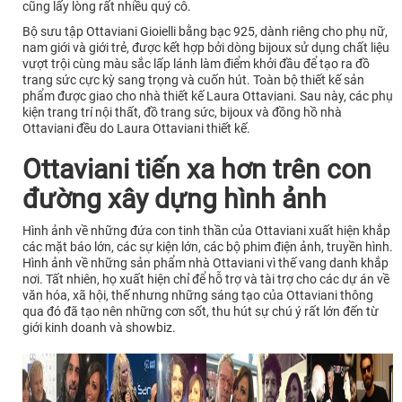
cũng lấy lòng rất nhiều quý cô.
Bộ sưu tập Ottaviani Gioielli bằng bạc 925, dành riêng cho phụ nữ,
nam giới và giới trẻ, được kết hợp bởi dòng bijoux sử dụng chất liệu
vượt trội cùng màu sắc lấp lánh làm điểm khởi đầu để tạo ra đồ
trang sức cực kỳ sang trọng và cuốn hút. Toàn bộ thiết kế sản
phẩm được giao cho nhà thiết kế Laura Ottaviani. Sau này, các phụ
kiện trang trí nội thất, đồ trang sức, bijoux và đồng hồ nhà
Ottaviani đều do Laura Ottaviani thiết kế.
Ottaviani tiến xa hơn trên con
đường xây dựng hình ảnh
Hình ảnh về những đứa con tinh thần của Ottaviani xuất hiện khắp
các mặt báo lớn, các sự kiện lớn, các bộ phim điện ảnh, truyền hình.
Hình ảnh về những sản phẩm nhà Ottaviani vì thế vang danh khắp
nơi. Tất nhiên, họ xuất hiện chỉ để hỗ trợ và tài trợ cho các dự án về
văn hóa, xã hội, thế nhưng những sáng tạo của Ottaviani thông
qua đó đã tạo nên những cơn sốt, thu hút sự chú ý rất lớn đến từ
giới kinh doanh và showbiz.