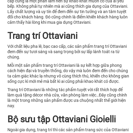
cấp cũng là một phần làm nên sự khao khát muốn có của ai yêu
bếp. Không phải tự nhiên mà ai cũng thích gia dụng của Ottaviani.
Lấy chất lượng và uy tín để đem đến sự tin tưởng và an tâm tuyệt
đối cho khách hàng. Đó cũng chính là điểm khiến khách hàng luôn
cảm thấy hài lòng khi mua gia dụng Ottaviani.
Trang trí Ottaviani
Với chất liệu pha lê, bạc cao cấp, các sản phẩm trang trí Ottaviani
đem đến sự tươi sáng và sang trọng bởi sự lấp lánh toát ra từ
chúng.
Mỗi một sản phẩm trang trí Ottaviani là sự kết hợp giữa phong
cách hiện đại và truyền thống, do vậy mà luôn đem đến cho chúng
ta cảm giác khác lạ nhưng vô cùng thích thú, khiến cho không gian
sống cực kì mới mẻ mà bất kì ai cũng phải khao khát có được.
Trang trí Ottaviani là những tác phẩm tuyệt vời rất thích hợp để
làm quà tặng décor nhà cửa, văn phòng làm việc…Đây cũng chính
là một trong những sản phẩm được ưa chuộng nhất thế giới hiện
nay.
Bộ sưu tập Ottaviani Gioielli
Ngoài gia dụng, trang trí thì các sản phẩm trang sức của Ottaviani