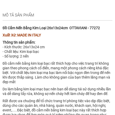
MÔ TẢ SẢN PHẨM
Đồ Cắm Nến Bằng Kim Loại 26x13x24cm OTTAVIANI - 77272
Xuất Xứ: MADE IN ITALY
Thông tin sản phẩm:
- Kích thước: 26x13x24 cm
- Chất liệu: Kim loại bạc
- Số lượng: 2 nến
Đồ cắm nến bằng kim loại bạc rất thích hợp cho việc trang trí không
gian theo phong cách cổ điển, mang một phong cách riêng khá đặc
biệt. Với chất liệu kim loại mạ bạc làm nổi bậc ngọn đèn trong đế nến
khi được thắp sáng. Làm cho không gian của bạn thêm lãng mạn và
đẹp mắt
Do làm bằng kim loại mạc bạc nên bạn dễ dàng tái sử dụng nhiều lần
và dễ dàng tẩy rửa, không sợ nến cháy hết làm cháy đế hay đen đế.
Rất được ưa chuộng để tổ chức trang trí phòng tiệc vào dịp đặc biệt,
dùng cho các quán ăn, nhà hàng, quán nước, khách sạn, hội nghị,
event,.....Đặc biệt, đồ cắm nến bằng kim loại bạc này rất thích hợp
được lựa chọn để làm món quà kỉ niệm những dịp quan trọng như: