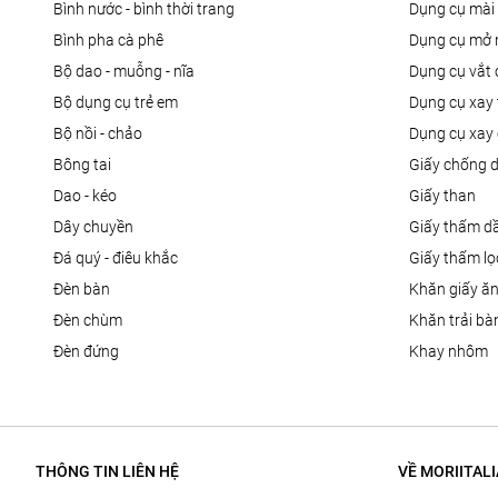
bình nước - bình thời trang
dụng cụ mài
bình pha cà phê
dụng cụ mở 
bộ dao - muỗng - nĩa
dụng cụ vắt
bộ dụng cụ trẻ em
dụng cụ xay 
bộ nồi - chảo
dụng cụ xay 
bông tai
giấy chống 
dao - kéo
giấy than
dây chuyền
giấy thấm d
đá quý - điêu khắc
giấy thấm l
đèn bàn
khăn giấy ă
đèn chùm
khăn trải bà
đèn đứng
khay nhôm
THÔNG TIN LIÊN HỆ
VỀ MORIITALI