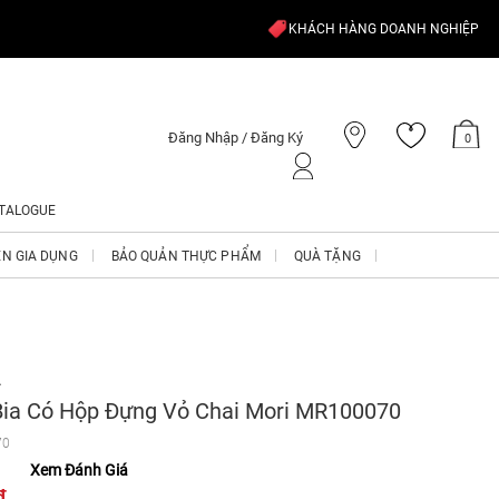
KHÁCH HÀNG DOANH NGHIỆP
Đăng Nhập / Đăng Ký
0
TALOGUE
ỆN GIA DỤNG
BẢO QUẢN THỰC PHẨM
QUÀ TẶNG
A
Bia Có Hộp Đựng Vỏ Chai Mori MR100070
70
Xem Đánh Giá
₫