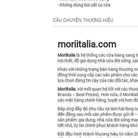
- Không dùng búi sắt cọ rửa
CÂU CHUYỆN THƯƠNG HIỆU
moriitalia.com
Moriitalia
là hệ thống các cửa hàng sang tr
nội thất, đồ gia dụng nhà cửa đời sống, sả
Khác với những trang bán hàng thương mạ
đồng thời cung cấp các sản phẩm cho các 
lựa chọn đáng tin cậy của các đối tác, kh
Moriitalia
, với mối quan hệ tốt với các t
Brands – Best Prices). Hơn nữa, ở Moriita
các mặt hàng chính hãng, tuyệt vời hơn đ
Đáp ứng đầy đủ nhu cầu và làm hài lòng 
đến đằng sau mỗi sản phẩm được gửi đi 
sản phẩm: gia dụng, nhà cửa đời sống mang
tiết nhỏ, tự tin chinh phục khách hàng khó 
Bắt đầu hình thành thương hiệu từ năm 201