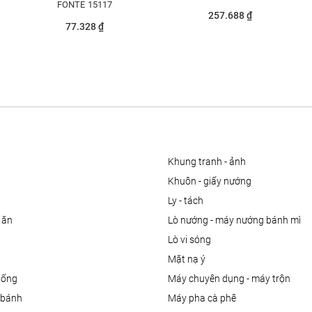
FONTE 15117
257.688 ₫
77.328 ₫
khung tranh - ảnh
khuôn - giấy nướng
ly - tách
 ăn
lò nướng - máy nướng bánh mì
lò vi sóng
mặt nạ ý
uống
máy chuyên dụng - máy trộn
m bánh
máy pha cà phê