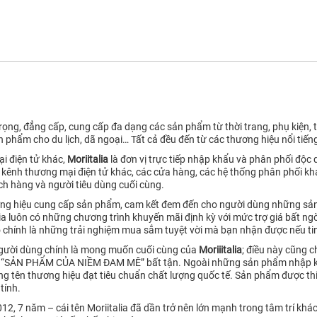
ọng, đẳng cấp, cung cấp đa dạng các sản phẩm từ thời trang, phụ kiện, tú
n phẩm cho du lịch, dã ngoại… Tất cả đều đến từ các thương hiệu nổi tiếng
i điện tử khác,
Moriitalia
là đơn vị trực tiếp nhập khẩu và phân phối độc
kênh thương mại điện tử khác, các cửa hàng, các hệ thống phân phối kh
ách hàng và người tiêu dùng cuối cùng.
hương hiệu cung cấp sản phẩm, cam kết đem đến cho người dùng những sản
lia luôn có những chương trình khuyến mãi định kỳ với mức trợ giá bất 
ó chính là những trải nghiệm mua sắm tuyệt vời mà bạn nhận được nếu tin
người dùng chính là mong muốn cuối cùng của
Moriiitalia
; điều này cũng c
– “SẢN PHẨM CỦA NIỀM ĐAM MÊ” bất tận. Ngoài những sản phẩm nhập khẩ
 tên thương hiệu đạt tiêu chuẩn chất lượng quốc tế. Sản phẩm được thiế
tính.
2, 7 năm – cái tên Moriitalia đã dần trở nên lớn mạnh trong tâm trí kh