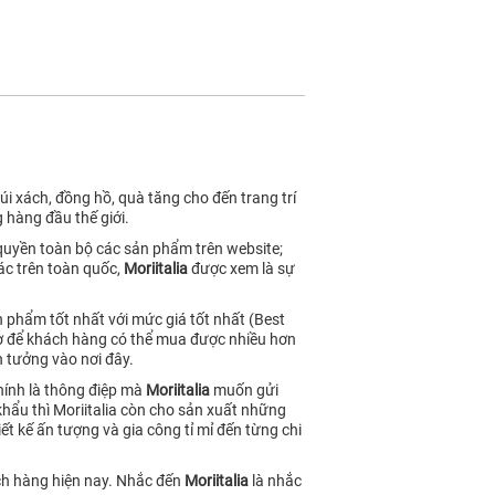
i xách, đồng hồ, quà tăng cho đến trang trí
 hàng đầu thế giới.
 quyền toàn bộ các sản phẩm trên website;
ác trên toàn quốc,
Moriitalia
được xem là sự
 phẩm tốt nhất với mức giá tốt nhất (Best
ngờ để khách hàng có thể mua được nhiều hơn
 tưởng vào nơi đây.
hính là thông điệp mà
Moriitalia
muốn gửi
u thì Moriitalia còn cho sản xuất những
t kế ấn tượng và gia công tỉ mỉ đến từng chi
ách hàng hiện nay. Nhắc đến
Moriitalia
là nhắc