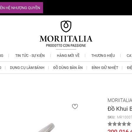
IÊN HỆ NHƯỢNG QUYỀN
NG
TIN TỨC - SỰ KIỆN
HÀNG MỚI VỀ
THƯƠNG HIỆU
CA
O
DỤNG CỤ LÀM BÁNH
ĐỒ DÙNG BÀN ĂN
BÌNH GIỮ NHIỆT
ĐI
MORIITALI
Đồ Khui 
SKU:
MR1000
200.016 