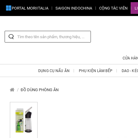
PORTAL MORIITALIA
SAIGON INDOCHINA
CỘNG TÁC VIÊN
L
CỬA HÀ
DỤNG CỤ NẤU ĂN
PHỤ KIỆN LÀM BẾP
DAO - KÉ
ĐỒ DÙNG PHÒNG ĂN