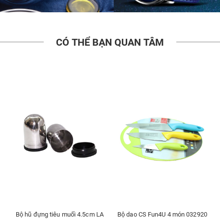
CÓ THỂ BẠN QUAN TÂM
h
Bộ hũ đựng tiêu muối 4.5cm LA
Bộ dao CS Fun4U 4 món 032920