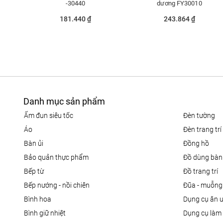
-30440
dương FY30010
181.440 ₫
243.864 ₫
Danh mục sản phẩm
ấm đun siêu tốc
đèn tường
áo
đèn trang trí
bàn ủi
đồng hồ
bảo quản thực phẩm
đồ dùng bàn
bếp từ
đồ trang trí
bếp nướng - nồi chiên
đũa - muỗng
bình hoa
dụng cụ ăn 
bình giữ nhiệt
dụng cụ là