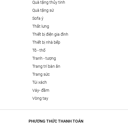
quà tặng thủy tinh
quà tặng sứ
sofa ý
thắt lưng
thiết bị điện gia đình
thiết bị nhà bếp
tô - thố
tranh - tượng
trang trí bàn ăn
trang sức
túi xách
váy- đầm
vòng tay
PHƯƠNG THỨC THANH TOÁN