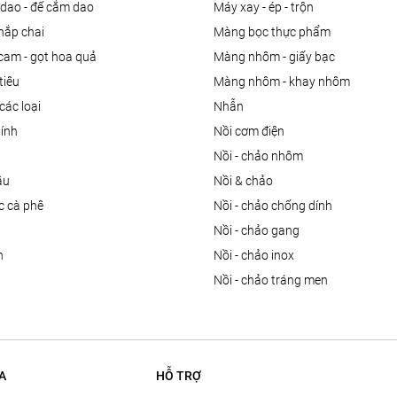
 dao - đế cắm dao
máy xay - ép - trộn
nắp chai
màng bọc thực phẩm
 cam - gọt hoa quả
màng nhôm - giấy bạc
tiêu
màng nhôm - khay nhôm
các loại
nhẫn
dính
nồi cơm điện
nồi - chảo nhôm
ầu
nồi & chảo
ọc cà phê
nồi - chảo chống dính
n
nồi - chảo gang
n
nồi - chảo inox
nồi - chảo tráng men
A
HỖ TRỢ