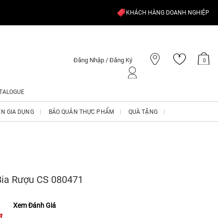
KHÁCH HÀNG DOANH NGHIỆP
Đăng Nhập / Đăng Ký
0
TALOGUE
ỆN GIA DỤNG
BẢO QUẢN THỰC PHẨM
QUÀ TẶNG
Bia Rượu CS 080471
Xem Đánh Giá
₫