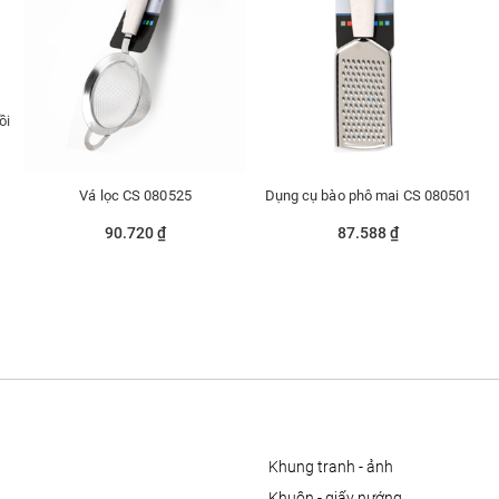
ồi
Vá lọc CS 080525
Dụng cụ bào phô mai CS 080501
90.720 ₫
87.588 ₫
khung tranh - ảnh
khuôn - giấy nướng