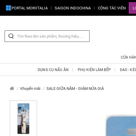
PORTAL MORIITALIA
SAIGON INDOCHINA
CỘNG TÁC VIÊN
L
CỬA HÀ
DỤNG CỤ NẤU ĂN
PHỤ KIỆN LÀM BẾP
DAO - KÉ
Khuyến mãi
SALE GIỮA NĂM - GIẢM NỬA GIÁ