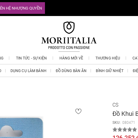
IÊN HỆ NHƯỢNG QUYỀN
NG
TIN TỨC - SỰ KIỆN
HÀNG MỚI VỀ
THƯƠNG HIỆU
CA
O
DỤNG CỤ LÀM BÁNH
ĐỒ DÙNG BÀN ĂN
BÌNH GIỮ NHIỆT
ĐI
CS
Đồ Khui 
SKU:
080471
126.252 