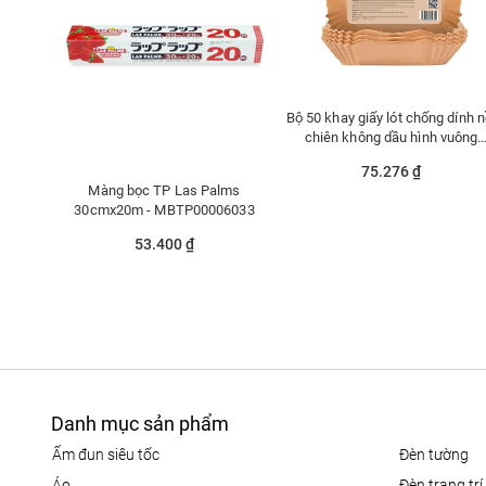
Bộ 50 khay giấy lót chống dính n
chiên không dầu hình vuông
Lafonte 004350-BRO
75.276 ₫
Màng bọc TP Las Palms
30cmx20m - MBTP00006033
53.400 ₫
Danh mục sản phẩm
ấm đun siêu tốc
đèn tường
áo
đèn trang trí