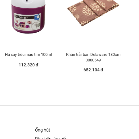
Hũ xay tiêu màu tím 100ml
Khăn trải bàn Delaware 180cm
3000549
112.320 ₫
652.104 ₫
ống hút
phụ kiện làm bếp