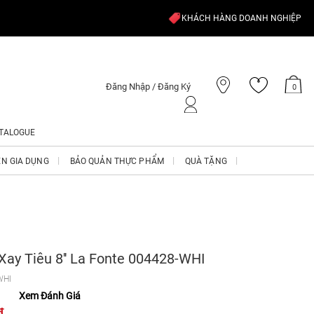
KHÁCH HÀNG DOANH NGHIỆP
Đăng Nhập / Đăng Ký
0
TALOGUE
ỆN GIA DỤNG
BẢO QUẢN THỰC PHẨM
QUÀ TẶNG
Xay Tiêu 8'' La Fonte 004428-WHI
WHI
Xem Đánh Giá
₫