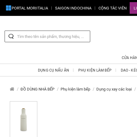
PORTAL MORIITALIA
SAIGON INDOCHINA
CỘNG TÁC VIÊN
L
CỬA HÀ
DỤNG CỤ NẤU ĂN
PHỤ KIỆN LÀM BẾP
DAO - KÉ
ĐỒ DÙNG NHÀ BẾP
Phụ kiện làm bếp
Dụng cụ xay các loại