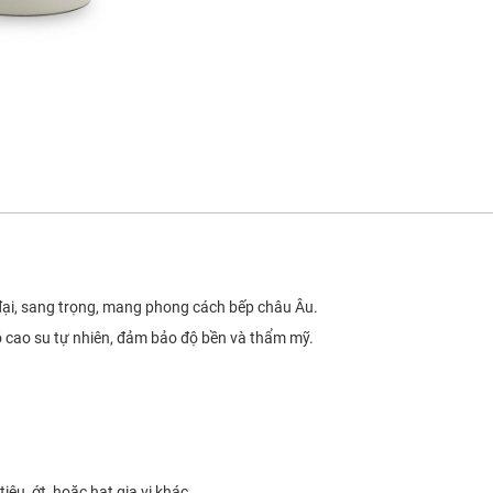
n đại, sang trọng, mang phong cách bếp châu Âu.
ỗ cao su tự nhiên, đảm bảo độ bền và thẩm mỹ.
iêu, ớt, hoặc hạt gia vị khác.