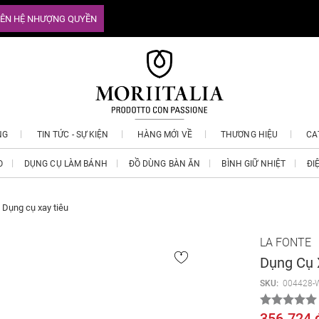
IÊN HỆ NHƯỢNG QUYỀN
NG
TIN TỨC - SỰ KIỆN
HÀNG MỚI VỀ
THƯƠNG HIỆU
CA
O
DỤNG CỤ LÀM BÁNH
ĐỒ DÙNG BÀN ĂN
BÌNH GIỮ NHIỆT
ĐI
Dụng cụ xay tiêu
LA FONTE
Dụng Cụ 
SKU:
004428-
356.724 