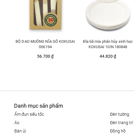
BỘ DAO MUỖNG NĨA GỖ KOKUSAI
Đĩa bã mía phân hủy sinh học
006194
KOKUSAI 10IN 180848
56.700 ₫
44.820 ₫
Danh mục sản phẩm
ấm đun siêu tốc
đèn tường
áo
đèn trang trí
bàn ủi
đồng hồ