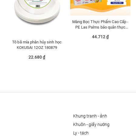
Màng Bọc Thực Phẩm Cao Cấp -
PE Las Palms bảo quản thực
phẩm luôn mới, an toàn sức khoẻ
44.712 ₫
tuyệt đối
Tô bã mía phân hủy sinh học
KOKUSAI 12OZ 180879
22.680 ₫
khung tranh - ảnh
khuôn - giấy nướng
ly - tách