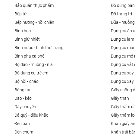
bảo quản thực phẩm
đồ dùng bàn
bếp từ
đồ trang trí
bếp nướng - nồi chiên
đũa - muỗng
bình hoa
dụng cụ ăn 
bình giữ nhiệt
dụng cụ là
bình nước - bình thời trang
dụng cụ mài
bình pha cà phê
dụng cụ mở 
bộ dao - muỗng - nĩa
dụng cụ vắt
bộ dụng cụ trẻ em
dụng cụ xay 
bộ nồi - chảo
dụng cụ xay 
bông tai
giấy chống 
dao - kéo
giấy than
dây chuyền
giấy thấm d
đá quý - điêu khắc
giấy thấm l
đèn bàn
khăn giấy ă
đèn chùm
khăn trải bà