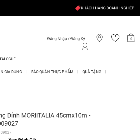
KHÁCH HÀNG DOANH NGHIỆP
Đăng Nhập / Đăng Ký
0
TALOGUE
ỆN GIA DỤNG
BẢO QUẢN THỰC PHẨM
QUÀ TẶNG
A
ng Dính MORIITALIA 45cmx10m -
09027
009027