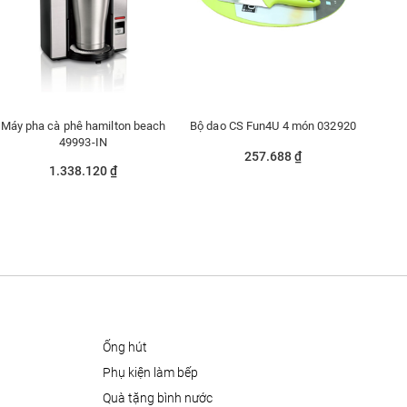
Máy pha cà phê hamilton beach
Bộ dao CS Fun4U 4 món 032920
49993-IN
257.688 ₫
1.338.120 ₫
ống hút
phụ kiện làm bếp
quà tặng bình nước