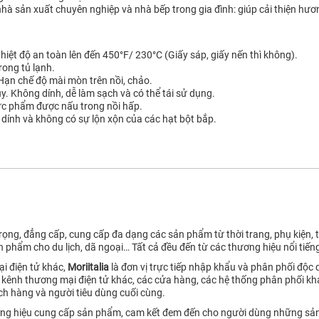
 nhà sản xuất chuyên nghiệp và nhà bếp trong gia đình: giúp cải thiện hươ
Nhiệt độ an toàn lên đến 450°F/ 230°C (Giấy sáp, giấy nến thì không).
rong tủ lạnh.
 Hạn chế độ mài mòn trên nồi, chảo.
uy. Không dính, dễ làm sạch và có thể tái sử dụng.
hực phẩm được nấu trong nồi hấp.
 dính và không có sự lộn xộn của các hạt bột bắp.
ọng, đẳng cấp, cung cấp đa dạng các sản phẩm từ thời trang, phụ kiện, tú
n phẩm cho du lịch, dã ngoại… Tất cả đều đến từ các thương hiệu nổi tiếng
i điện tử khác,
Moriitalia
là đơn vị trực tiếp nhập khẩu và phân phối độc
kênh thương mại điện tử khác, các cửa hàng, các hệ thống phân phối kh
ách hàng và người tiêu dùng cuối cùng.
hương hiệu cung cấp sản phẩm, cam kết đem đến cho người dùng những sản