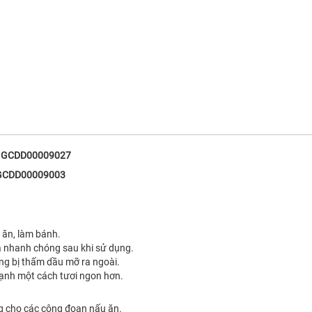
 - GCDD00009027
 GCDD00009003
u ăn, làm bánh.
à nhanh chóng sau khi sử dụng.
ông bị thấm dầu mỡ ra ngoài.
lạnh một cách tươi ngon hơn.
ng cho các công đoạn nấu ăn.