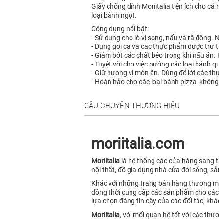
Giấy chống dính Moriitalia tiện ích cho cả
loại bánh ngọt.
Công dụng nổi bật:
- Sử dụng cho lò vi sóng, nấu và rã đông. 
- Dùng gói cá và các thực phẩm được trữ t
- Giảm bớt các chất béo trong khi nấu ăn.
- Tuyệt vời cho việc nướng các loại bánh q
- Giữ hương vị món ăn. Dùng để lót các t
- Hoàn hảo cho các loại bánh pizza, không
CÂU CHUYỆN THƯƠNG HIỆU
moriitalia.com
Moriitalia
là hệ thống các cửa hàng sang tr
nội thất, đồ gia dụng nhà cửa đời sống, sả
Khác với những trang bán hàng thương mạ
đồng thời cung cấp các sản phẩm cho các 
lựa chọn đáng tin cậy của các đối tác, kh
Moriitalia
, với mối quan hệ tốt với các t