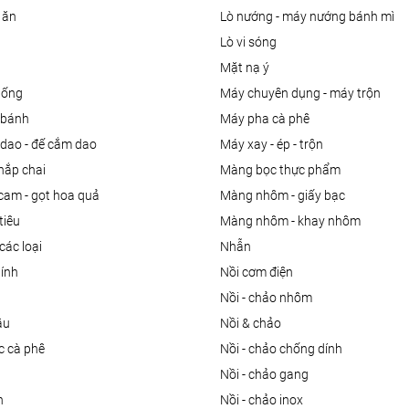
 ăn
lò nướng - máy nướng bánh mì
lò vi sóng
mặt nạ ý
uống
máy chuyên dụng - máy trộn
m bánh
máy pha cà phê
 dao - đế cắm dao
máy xay - ép - trộn
nắp chai
màng bọc thực phẩm
 cam - gọt hoa quả
màng nhôm - giấy bạc
tiêu
màng nhôm - khay nhôm
các loại
nhẫn
dính
nồi cơm điện
nồi - chảo nhôm
ầu
nồi & chảo
ọc cà phê
nồi - chảo chống dính
n
nồi - chảo gang
n
nồi - chảo inox