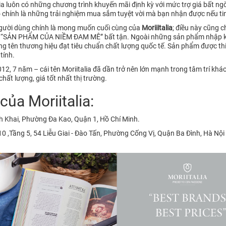
lia luôn có những chương trình khuyến mãi định kỳ với mức trợ giá bất 
ó chính là những trải nghiệm mua sắm tuyệt vời mà bạn nhận được nếu tin
người dùng chính là mong muốn cuối cùng của
Moriiitalia
; điều này cũng c
– “SẢN PHẨM CỦA NIỀM ĐAM MÊ” bất tận. Ngoài những sản phẩm nhập khẩ
 tên thương hiệu đạt tiêu chuẩn chất lượng quốc tế. Sản phẩm được thiế
tính.
2, 7 năm – cái tên Moriitalia đã dần trở nên lớn mạnh trong tâm trí kh
hất lượng, giá tốt nhất thị trường.
ủa Moriitalia:
h Khai, Phường Đa Kao, Quận 1, Hồ Chí Minh.
 ,Tầng 5, 54 Liễu Giai - Đào Tấn, Phường Cống Vị, Quận Ba Đình, Hà Nội