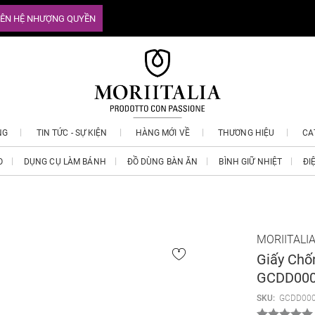
IÊN HỆ NHƯỢNG QUYỀN
NG
TIN TỨC - SỰ KIỆN
HÀNG MỚI VỀ
THƯƠNG HIỆU
CA
O
DỤNG CỤ LÀM BÁNH
ĐỒ DÙNG BÀN ĂN
BÌNH GIỮ NHIỆT
ĐI
MORIITALI
Giấy Chố
GCDD000
SKU:
GCDD00