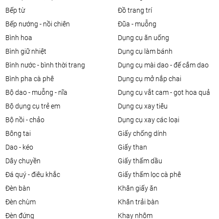
bếp từ
đồ trang trí
bếp nướng - nồi chiên
đũa - muỗng
bình hoa
dụng cụ ăn uống
bình giữ nhiệt
dụng cụ làm bánh
bình nước - bình thời trang
dụng cụ mài dao - đế cắm dao
bình pha cà phê
dụng cụ mở nắp chai
bộ dao - muỗng - nĩa
dụng cụ vắt cam - gọt hoa quả
bộ dụng cụ trẻ em
dụng cụ xay tiêu
bộ nồi - chảo
dụng cụ xay các loại
bông tai
giấy chống dính
dao - kéo
giấy than
dây chuyền
giấy thấm dầu
đá quý - điêu khắc
giấy thấm lọc cà phê
đèn bàn
khăn giấy ăn
đèn chùm
khăn trải bàn
đèn đứng
khay nhôm