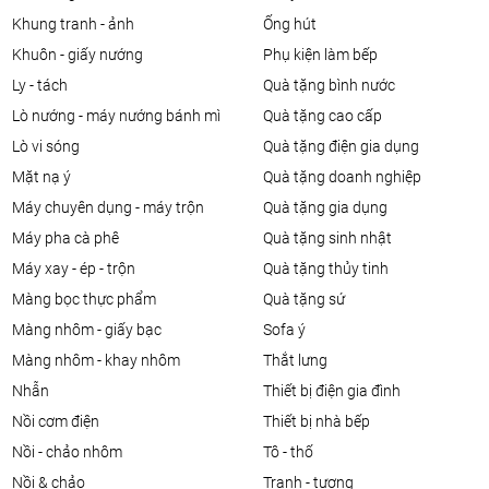
khung tranh - ảnh
ống hút
khuôn - giấy nướng
phụ kiện làm bếp
ly - tách
quà tặng bình nước
lò nướng - máy nướng bánh mì
quà tặng cao cấp
lò vi sóng
quà tặng điện gia dụng
mặt nạ ý
quà tặng doanh nghiệp
máy chuyên dụng - máy trộn
quà tặng gia dụng
máy pha cà phê
quà tặng sinh nhật
máy xay - ép - trộn
quà tặng thủy tinh
màng bọc thực phẩm
quà tặng sứ
màng nhôm - giấy bạc
sofa ý
màng nhôm - khay nhôm
thắt lưng
nhẫn
thiết bị điện gia đình
nồi cơm điện
thiết bị nhà bếp
nồi - chảo nhôm
tô - thố
nồi & chảo
tranh - tượng