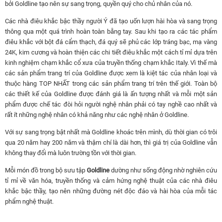
bởi Goldline tạo nên sự sang trọng, quyền quý cho chủ nhân của nó.
Các nhà điêu khắc bậc thầy người Ý đã tạo uốn lượn hài hòa và sang trọng
thông qua một quá trình hoàn toàn bằng tay. Sau khi tạo ra các tác phẩm
điêu khắc với bột đá cẩm thạch, đá quý sẽ phủ các lớp tráng bạc, mạ vàng
24K, kim cương và hoàn thiện các chi tiết điêu khắc một cách tỉ mỉ dựa trên
kinh nghiệm chạm khắc cổ xưa của truyền thống chạm khắc Italy. Vì thế mà
các sản phẩm trang trí của Goldline được xem là kiệt tác của nhân loại và
thuộc hàng TOP NHẤT trong các sản phẩm trang trí trên thế giới. Toàn bộ
các thiết kế của Goldline được đánh giá là ấn tượng nhất và mỗi một sản
phẩm được chế tác đòi hỏi người nghệ nhân phải có tay nghề cao nhất và
rất ít những nghệ nhân có khả năng như các nghệ nhân ở Goldline.
Với sự sang trọng bật nhất mà Goldline khoác trên mình, dù thời gian có trôi
qua 20 năm hay 200 năm và thậm chí là dài hơn, thì giá trị của Goldline vẫn
không thay đổi mà luôn trường tồn với thời gian.
Mỗi món đồ trong bộ sưu tập
Goldline
dường như sống động nhờ nghiên cứu
tỉ mỉ về văn hóa, truyền thống và cảm hứng nghệ thuật của các nhà điêu
khắc bậc thầy, tạo nên những đường nét độc đáo và hài hòa của mỗi tác
phẩm nghệ thuật.