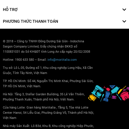
HỖ TRỢ
PHƯƠNG THỨC THANH TOÁN
© 2018 – Công ty TNHH Đông Dương Sài Gòn - Indochina
Saigon Company Limited; Giấy chứng nhận ĐKKD số
1100831031 do Sở KH&ĐT tỉnh Long An cấp ngày 20/02/2008
Hotline: 1900 633 580 – Email:
info@moriitalia.com
Trụ sở: Lô L.05, Đường số 1, Khu công nghiệp Long Hậu, Xã Cần
Giuộc, Tỉnh Tây Ninh, Việt Nam
TP. Hồ Chí Minh: Số 44, Nguyễn Thị Minh Khai, Phường Sài Gòn,
TP Hồ Chí Minh, Việt Nam.
Hà Nội: Tầng 3, Stellar Garden Building, 35 Lê Văn Thiêm,
Phường Thanh Xuân, Thành phố Hà Nội, Việt Nam.
Cửa hàng Lotte: Gian hàng Moriitalia , Tầng 5, Tòa nhà Lotte
Center Hanoi, 54 Liễu Giai, Phường Giảng Võ, Thành phố Hà Nội,
Việt Nam
Nhà máy Sản Xuất: Lô B3d, Khu B, Khu công nghiệp Hiệp Phước,