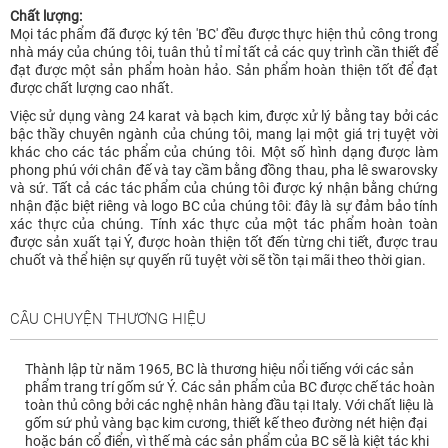
Chất lượng:
Mọi tác phẩm đã được ký tên 'BC' đều được thực hiện thủ công trong
nhà máy của chúng tôi, tuân thủ tỉ mỉ tất cả các quy trình cần thiết để
đạt được một sản phẩm hoàn hảo. Sản phẩm hoàn thiện tốt để đạt
được chất lượng cao nhất.
Việc sử dụng vàng 24 karat và bạch kim, được xử lý bằng tay bởi các
bậc thầy chuyên ngành của chúng tôi, mang lại một giá trị tuyệt vời
khác cho các tác phẩm của chúng tôi. Một số hình dạng được làm
phong phú với chân đế và tay cầm bằng đồng thau, pha lê swarovsky
và sứ. Tất cả các tác phẩm của chúng tôi được ký nhận bằng chứng
nhận đặc biệt riêng và logo BC của chúng tôi: đây là sự đảm bảo tính
xác thực của chúng. Tính xác thực của một tác phẩm hoàn toàn
được sản xuất tại Ý, được hoàn thiện tốt đến từng chi tiết, được trau
chuốt và thể hiện sự quyến rũ tuyệt vời sẽ tồn tại mãi theo thời gian.
CÂU CHUYỆN THƯƠNG HIỆU
Thành lập từ năm 1965, BC là thương hiệu nổi tiếng với các sản
phẩm trang trí gốm sứ Ý. Các sản phẩm của BC được chế tác hoàn
toàn thủ công bởi các nghệ nhân hàng đầu tại Italy. Với chất liệu là
gốm sứ phủ vàng bạc kim cương, thiết kế theo đường nét hiện đại
hoặc bán cổ điển, vì thế mà các sản phẩm của BC sẽ là kiệt tác khi