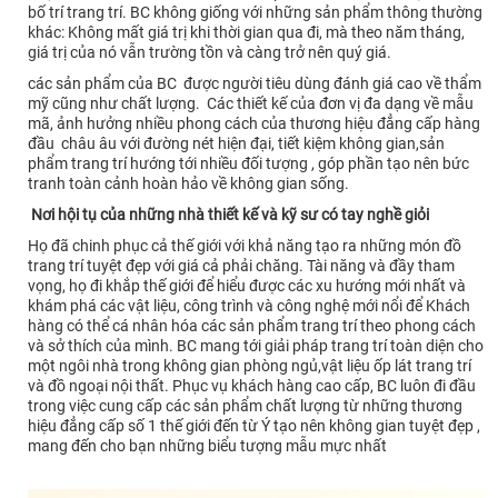
bố trí trang trí. BC không giống với những sản phẩm thông thường
khác: Không mất giá trị khi thời gian qua đi, mà theo năm tháng,
giá trị của nó vẫn trường tồn và càng trở nên quý giá.
các sản phẩm của BC được người tiêu dùng đánh giá cao về thẩm
mỹ cũng như chất lượng. Các thiết kế của đơn vị đa dạng về mẫu
mã, ảnh hưởng nhiều phong cách của thương hiệu đẳng cấp hàng
đầu châu âu với đường nét hiện đại, tiết kiệm không gian,sản
phẩm trang trí hướng tới nhiều đối tượng , góp phần tạo nên bức
tranh toàn cảnh hoàn hảo về không gian sống.
Nơi hội tụ của những nhà thiết kế và kỹ sư có tay nghề giỏi
Họ đã chinh phục cả thế giới với khả năng tạo ra những món đồ
trang trí tuyệt đẹp với giá cả phải chăng. Tài năng và đầy tham
vọng, họ đi khắp thế giới để hiểu được các xu hướng mới nhất và
khám phá các vật liệu, công trình và công nghệ mới nổi để Khách
hàng có thể cá nhân hóa các sản phẩm trang trí theo phong cách
và sở thích của mình. BC mang tới giải pháp trang trí toàn diện cho
một ngôi nhà trong không gian phòng ngủ,vật liệu ốp lát trang trí
và đồ ngoại nội thất. Phục vụ khách hàng cao cấp, BC luôn đi đầu
trong việc cung cấp các sản phẩm chất lượng từ những thương
hiệu đẳng cấp số 1 thế giới đến từ Ý tạo nên không gian tuyệt đẹp ,
mang đến cho bạn những biểu tượng mẫu mực nhất