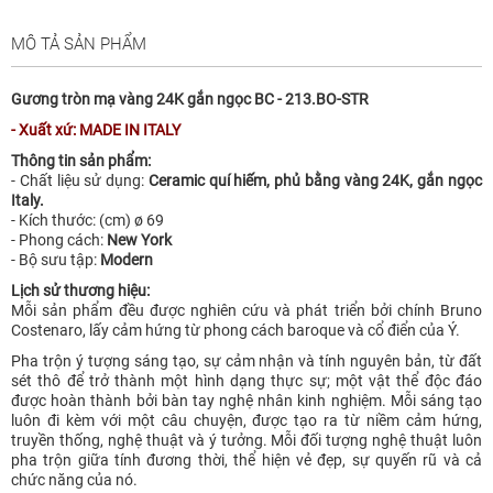
MÔ TẢ SẢN PHẨM
Gương tròn mạ vàng 24K gắn ngọc BC - 213.BO-STR
- Xuất xứ: MADE IN ITALY
Thông tin sản phẩm:
- Chất liệu sử dụng:
Ceramic quí hiếm, phủ bằng vàng 24K, gắn ngọc
Italy.
- Kích thước: (cm) ø 69
- Phong cách:
New York
- Bộ sưu tập:
Modern
Lịch sử thương hiệu:
Mỗi sản phẩm đều được nghiên cứu và phát triển bởi chính Bruno
Costenaro, lấy cảm hứng từ phong cách baroque và cổ điển của Ý.
Pha trộn ý tượng sáng tạo, sự cảm nhận và tính nguyên bản, từ đất
sét thô để trở thành một hình dạng thực sự; một vật thể độc đáo
được hoàn thành bởi bàn tay nghệ nhân kinh nghiệm. Mỗi sáng tạo
luôn đi kèm với một câu chuyện, được tạo ra từ niềm cảm hứng,
truyền thống, nghệ thuật và ý tưởng. Mỗi đối tượng nghệ thuật luôn
pha trộn giữa tính đương thời, thể hiện vẻ đẹp, sự quyến rũ và cả
chức năng của nó.