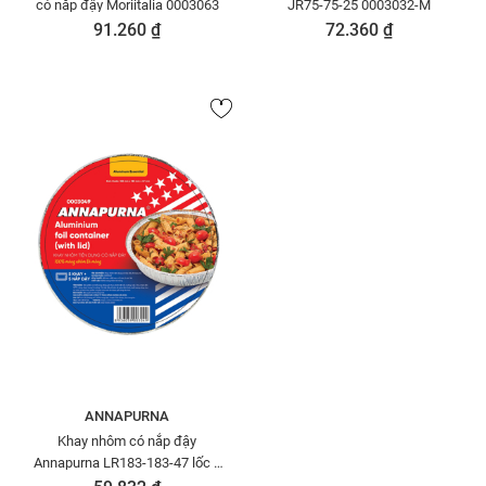
có nắp đậy Moriitalia 0003063
JR75-75-25 0003032-M
91.260 ₫
72.360 ₫
ANNAPURNA
Khay nhôm có nắp đậy
Annapurna LR183-183-47 lốc 5
cái 0003049