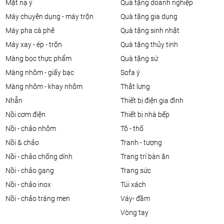
mặt nạ ý
quà tặng doanh nghiệp
máy chuyên dụng - máy trộn
quà tặng gia dụng
máy pha cà phê
quà tặng sinh nhật
máy xay - ép - trộn
quà tặng thủy tinh
màng bọc thực phẩm
quà tặng sứ
màng nhôm - giấy bạc
sofa ý
màng nhôm - khay nhôm
thắt lưng
nhẫn
thiết bị điện gia đình
nồi cơm điện
thiết bị nhà bếp
nồi - chảo nhôm
tô - thố
nồi & chảo
tranh - tượng
nồi - chảo chống dính
trang trí bàn ăn
nồi - chảo gang
trang sức
nồi - chảo inox
túi xách
nồi - chảo tráng men
váy- đầm
vòng tay