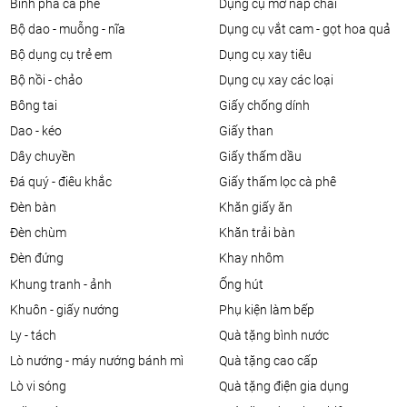
bình pha cà phê
dụng cụ mở nắp chai
bộ dao - muỗng - nĩa
dụng cụ vắt cam - gọt hoa quả
bộ dụng cụ trẻ em
dụng cụ xay tiêu
bộ nồi - chảo
dụng cụ xay các loại
bông tai
giấy chống dính
dao - kéo
giấy than
dây chuyền
giấy thấm dầu
đá quý - điêu khắc
giấy thấm lọc cà phê
đèn bàn
khăn giấy ăn
đèn chùm
khăn trải bàn
đèn đứng
khay nhôm
khung tranh - ảnh
ống hút
khuôn - giấy nướng
phụ kiện làm bếp
ly - tách
quà tặng bình nước
lò nướng - máy nướng bánh mì
quà tặng cao cấp
lò vi sóng
quà tặng điện gia dụng