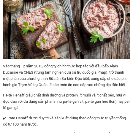
Vào tháng 12 năm 2013, công ty chính thức hợp tác với đầu bếp Alain
Ducasse và CNES (trung tâm nghiên cứu cũ trụ quốc gia Pháp), trở thành
một phần của chương trình Bữa ăn Sự kiện Đặc biệt, cung cấp cho các phi
hành gia Trạm Vũ trụ Quốc tế các món ăn cao cấp vào những dịp đặc biệt.
Pa-tê Henaff giàu chất dinh dưỡng và protein, ít muối và ít chất béo, mùi vị
độc đáo với đa dạng sản phẩm như pa-tê gan vịt, pa-tê gan heo (lợn) hay pa-
tê gan gà.
✔️ Pate Henaff được duy trì và sản xuất đúng theo công thức truyền thống
có từ 100 năm trước.