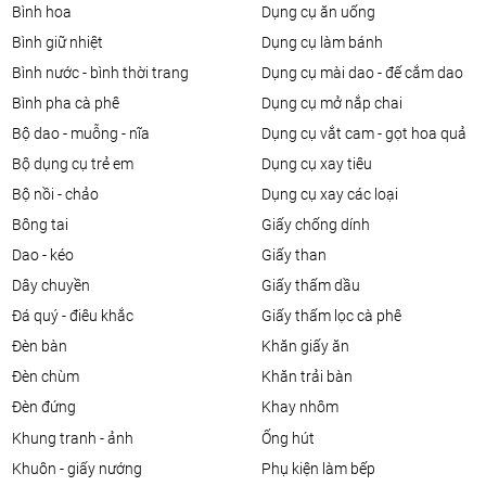
bình hoa
dụng cụ ăn uống
bình giữ nhiệt
dụng cụ làm bánh
bình nước - bình thời trang
dụng cụ mài dao - đế cắm dao
bình pha cà phê
dụng cụ mở nắp chai
bộ dao - muỗng - nĩa
dụng cụ vắt cam - gọt hoa quả
bộ dụng cụ trẻ em
dụng cụ xay tiêu
bộ nồi - chảo
dụng cụ xay các loại
bông tai
giấy chống dính
dao - kéo
giấy than
dây chuyền
giấy thấm dầu
đá quý - điêu khắc
giấy thấm lọc cà phê
đèn bàn
khăn giấy ăn
đèn chùm
khăn trải bàn
đèn đứng
khay nhôm
khung tranh - ảnh
ống hút
khuôn - giấy nướng
phụ kiện làm bếp