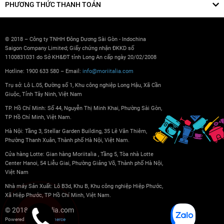
PHƯƠNG THỨC THANH TOÁN
© 2018 – Công ty TNHH Đông Dương Sài Gòn - Indochina
Saigon Company Limited; Giấy chứng nhận ĐKKD số
1100831031 do Sở KH&ĐT tỉnh Long An cấp ngày 20/02/2008
Hotline: 1900 633 580 – Email:
info@moriitalia.com
Trụ sở: Lô L.05, Đường số 1, Khu công nghiệp Long Hậu, Xã Cần
Giuộc, Tỉnh Tây Ninh, Việt Nam
TP. Hồ Chí Minh: Số 44, Nguyễn Thị Minh Khai, Phường Sài Gòn,
TP Hồ Chí Minh, Việt Nam.
Hà Nội: Tầng 3, Stellar Garden Building, 35 Lê Văn Thiêm,
Phường Thanh Xuân, Thành phố Hà Nội, Việt Nam.
Cửa hàng Lotte: Gian hàng Moriitalia , Tầng 5, Tòa nhà Lotte
Center Hanoi, 54 Liễu Giai, Phường Giảng Võ, Thành phố Hà Nội,
Việt Nam
Nhà máy Sản Xuất: Lô B3d, Khu B, Khu công nghiệp Hiệp Phước,
Xã Hiệp Phước, TP Hồ Chí Minh, Việt Nam.
© 2018 Moriitalia.com
Powered by
nopCommerce