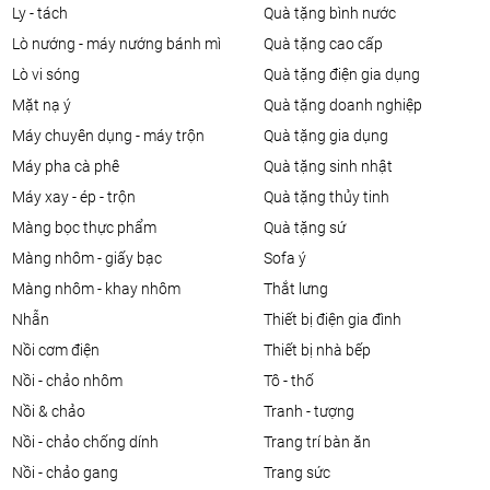
ly - tách
quà tặng bình nước
lò nướng - máy nướng bánh mì
quà tặng cao cấp
lò vi sóng
quà tặng điện gia dụng
mặt nạ ý
quà tặng doanh nghiệp
máy chuyên dụng - máy trộn
quà tặng gia dụng
máy pha cà phê
quà tặng sinh nhật
máy xay - ép - trộn
quà tặng thủy tinh
màng bọc thực phẩm
quà tặng sứ
màng nhôm - giấy bạc
sofa ý
màng nhôm - khay nhôm
thắt lưng
nhẫn
thiết bị điện gia đình
nồi cơm điện
thiết bị nhà bếp
nồi - chảo nhôm
tô - thố
nồi & chảo
tranh - tượng
nồi - chảo chống dính
trang trí bàn ăn
nồi - chảo gang
trang sức