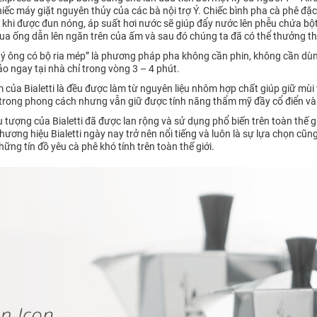
iếc máy giặt nguyên thủy của các bà nội trợ Ý. Chiếc bình pha cà phê đặc
hi được đun nóng, áp suất hơi nước sẽ giúp đẩy nước lên phễu chứa bột 
 qua ống dẫn lên ngăn trên của ấm và sau đó chúng ta đã có thể thưởng 
“Quý ông có bộ ria mép” là phương pháp pha không cần phin, không cần 
o ngay tại nhà chỉ trong vòng 3 – 4 phút.
của Bialetti là đều được làm từ nguyên liệu nhôm hợp chất giúp giữ mùi 
ản trong phong cách nhưng vẫn giữ được tính năng thẩm mỹ đầy cổ điển và 
ểu tượng của Bialetti đã được lan rộng và sử dụng phổ biến trên toàn thế g
ơng hiệu Bialetti ngày nay trở nên nổi tiếng và luôn là sự lựa chọn cũn
những tín đồ yêu cà phê khó tính trên toàn thế giới.