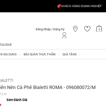
KHÁCH HÀNG DOANH NGHIỆP
Đăng Nhập / Đăng Ký
0
TALOGUE
ỆN GIA DỤNG
BẢO QUẢN THỰC PHẨM
QUÀ TẶNG
IALETTI
iên Nén Cà Phê Bialetti ROMA - 096080072/M
72/M
Xem Đánh Giá
₫