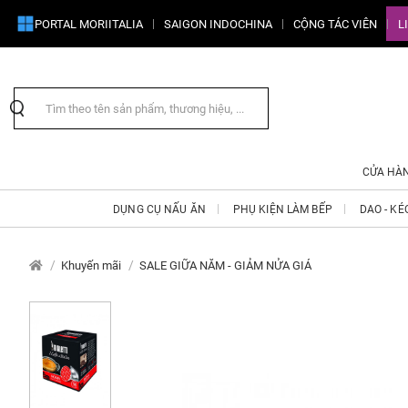
PORTAL MORIITALIA
SAIGON INDOCHINA
CỘNG TÁC VIÊN
L
CỬA HÀ
DỤNG CỤ NẤU ĂN
PHỤ KIỆN LÀM BẾP
DAO - KÉ
Khuyến mãi
SALE GIỮA NĂM - GIẢM NỬA GIÁ