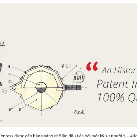
xpress được cấp bằng sáng chế lần đầu tiên bởi một kỹ sư người Ý – Alfo