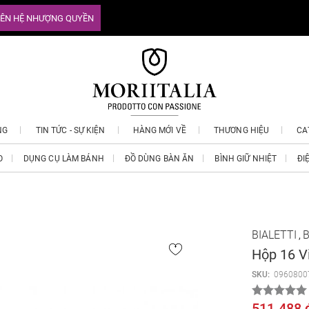
IÊN HỆ NHƯỢNG QUYỀN
NG
TIN TỨC - SỰ KIỆN
HÀNG MỚI VỀ
THƯƠNG HIỆU
CA
O
DỤNG CỤ LÀM BÁNH
ĐỒ DÙNG BÀN ĂN
BÌNH GIỮ NHIỆT
ĐI
BIALETTI
B
,
Hộp 16 V
SKU:
0960800
511.488 