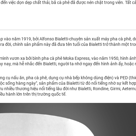
ến việc dọn dẹp chất thải, bã cà phê đã được nén chặt trong viên. Tất cả
p vào năm 1919, bởi Alfonso Bialetti-chuyên sản xuất máy pha cà phê, dụ
a đời, chính sản phẩm này đã đưa tên tuổi của Bialetti trở thành một t
 mình vươn xa bởi bình pha cà phê Moka Express, vào năm 1950, hình ảnh
gày nay, mà hễ nhắc đến Bialetti, người ta nhớ ngay đến hình ảnh ấy, hoặc
ụng cụ nấu ăn, pha cà phê, dụng cụ nhà bếp không dùng điện) và PED (thi
 cuộc sống hàng ngày", sản phẩm của Bialetti từ đó nổi tiếng nhờ sự kết hợ
 nhiều thương hiệu nổi tiếng lâu đời như Bialetti, Rondine, Girmi, Aetern
ều hành lớn trên thị trường quốc tế.