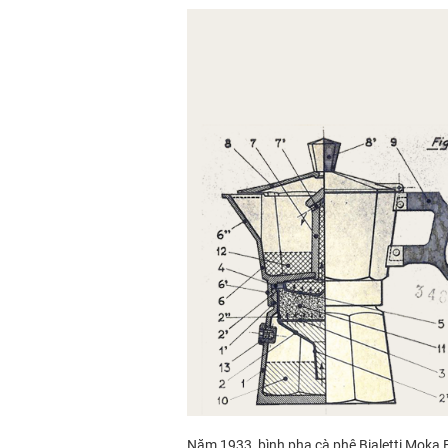
Năm 1933, bình pha cà phê Bialetti Moka E