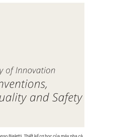
nso Bialetti. Thiết kế cơ học của máy pha cà