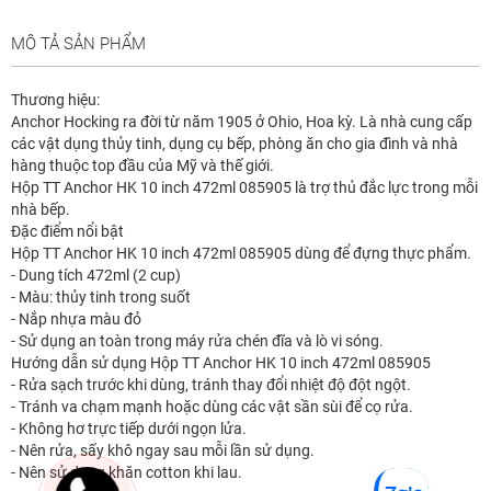
MÔ TẢ SẢN PHẨM
Thương hiệu:
Anchor Hocking ra đời từ năm 1905 ở Ohio, Hoa kỳ. Là nhà cung cấp
các vật dụng thủy tinh, dụng cụ bếp, phòng ăn cho gia đình và nhà
hàng thuộc top đầu của Mỹ và thế giới.
Hộp TT Anchor HK 10 inch 472ml 085905 là trợ thủ đắc lực trong mỗi
nhà bếp.
Đặc điểm nổi bật
Hộp TT Anchor HK 10 inch 472ml 085905 dùng để đựng thực phẩm.
- Dung tích 472ml (2 cup)
- Màu: thủy tinh trong suốt
- Nắp nhựa màu đỏ
- Sử dụng an toàn trong máy rửa chén đĩa và lò vi sóng.
Hướng dẫn sử dụng Hộp TT Anchor HK 10 inch 472ml 085905
- Rửa sạch trước khi dùng, tránh thay đổi nhiệt độ đột ngột.
- Tránh va chạm mạnh hoặc dùng các vật sần sùi để cọ rửa.
- Không hơ trực tiếp dưới ngọn lửa.
- Nên rửa, sấy khô ngay sau mỗi lần sử dụng.
- Nên sử dụng khăn cotton khi lau.